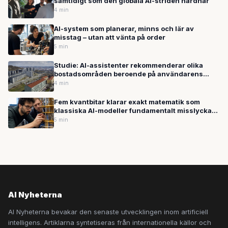
samtidigt som den globala AI-striden hårdnar
4 min
AI-system som planerar, minns och lär av
misstag – utan att vänta på order
5 min
Studie: AI-assistenter rekommenderar olika
bostadsområden beroende på användarens
etniska bakgrund – liknar historisk
4 min
diskrimineringspraktik
Fem kvantbitar klarar exakt matematik som
klassiska AI-modeller fundamentalt misslyckas
med
5 min
AI Nyheterna
AI Nyheterna bevakar den senaste utvecklingen inom artificiell
intelligens. Artiklarna syntetiseras från internationella källor och