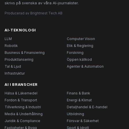
skrivs på svenska av våra AI-journalister.
Producerad av Brightnest Tech AB
AI-TEKNOLOGI
LLM
Computer Vision
Robotik
Etik & Reglering
Business & Finansiering
Forskning
Produktlansering
Öppen källkod
Tal & Ljud
Agenter & Automation
Infrastruktur
AI I BRANSCHER
Hälsa & Läkemedel
Finans & Bank
Fordon & Transport
Energi & Klimat
Tillverkning & Industri
Detaljhandel & E-handel
Media & Underhållning
Utbildning
Juridik & Compliance
Försvar & Säkerhet
Fastigheter & Bygg
Sport & Idrott