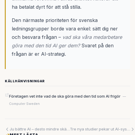
ha betalat dyrt för att stå stilla.
Den närmaste prioriteten för svenska
ledningsgrupper borde vara enkel: sätt dig ner
och besvara frågan –
vad ska våra medarbetare
göra med den tid AI ger dem?
Svaret på den
frågan är er AI-strategi.
KÄLLHÄNVISNINGAR
Företagen vet inte vad de ska göra med den tid som AI frigör
—
Computer Sweden
Ju bättre AI – desto mindre skäl att bli riktigt bra på något
Tre nya studier pekar ut AI-systemens svagheter: modellkopiering, inbyggd partiskhet och moraliska brister
MEST LÄSTA