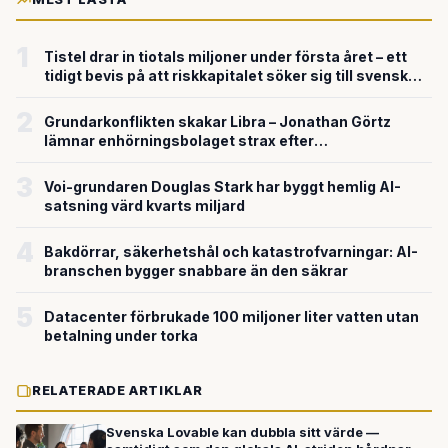
1
Tistel drar in tiotals miljoner under första året – ett
tidigt bevis på att riskkapitalet söker sig till svensk
försvarsteknik
2
Grundarkonflikten skakar Libra – Jonathan Görtz
lämnar enhörningsbolaget strax efter
miljardvärderingen
3
Voi-grundaren Douglas Stark har byggt hemlig AI-
satsning värd kvarts miljard
4
Bakdörrar, säkerhetshål och katastrofvarningar: AI-
branschen bygger snabbare än den säkrar
5
Datacenter förbrukade 100 miljoner liter vatten utan
betalning under torka
RELATERADE ARTIKLAR
Svenska Lovable kan dubbla sitt värde —