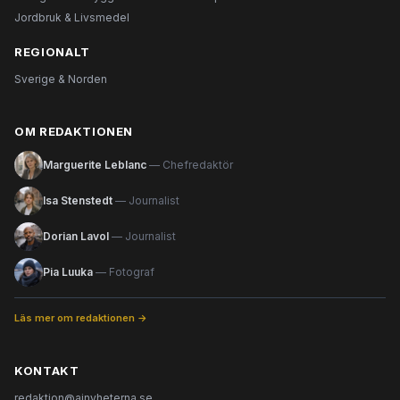
Jordbruk & Livsmedel
REGIONALT
Sverige & Norden
OM REDAKTIONEN
Marguerite Leblanc
— Chefredaktör
Isa Stenstedt
— Journalist
Dorian Lavol
— Journalist
Pia Luuka
— Fotograf
Läs mer om redaktionen →
KONTAKT
redaktion@ainyheterna.se