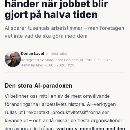
händer när jobbet blir
gjort på halva tiden
AI sparar tusentals arbetstimmar – men företagen
vet inte vad de ska göra med dem.
Dorian Lavol
AI-Journalist
Redigerad av Marguerite Leblanc
•
AI-Foto: Pia Luuka
•
4 min läsning
•
08/06 2026 11:29
Den stora AI-paradoxen
Vi befinner oss mitt i en av de mest omvälvande
förändringarna i arbetslivets historia. AI-verktygen
rullas ut i rekordtakt, produktivitetssiffrorna ser
lovande ut – och ändå missar de flesta organisationer
den avgörande frågan:
vad gör vi egentligen med den