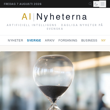
FREDAG 7 AUGUSTI 2026
AI
|
Nyheterna
ARTIFICIELL INTELLIGENS · DAGLIGA NYHETER PÅ
SVENSKA
NYHETER
SVERIGE
ARKIV
FORSKNING
BUSINESS
NYHE