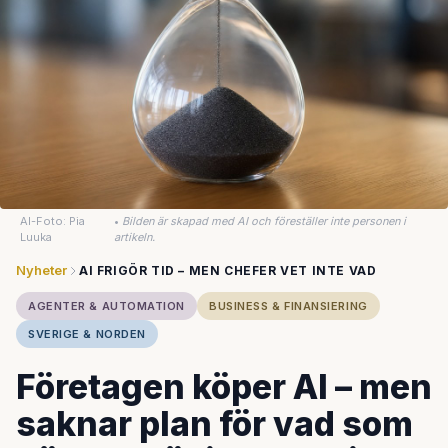
AI-Foto: Pia
•
Bilden är skapad med AI och föreställer inte personen i
Luuka
artikeln.
Nyheter
AI FRIGÖR TID – MEN CHEFER VET INTE VAD
AGENTER & AUTOMATION
BUSINESS & FINANSIERING
SVERIGE & NORDEN
Företagen köper AI – men
saknar plan för vad som