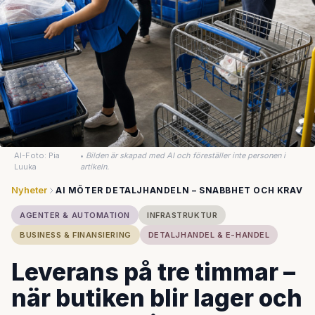
AI-Foto: Pia
•
Bilden är skapad med AI och föreställer inte personen i
Luuka
artikeln.
Nyheter
AI MÖTER DETALJHANDELN – SNABBHET OCH KRAV
AGENTER & AUTOMATION
INFRASTRUKTUR
BUSINESS & FINANSIERING
DETALJHANDEL & E-HANDEL
Leverans på tre timmar –
när butiken blir lager och