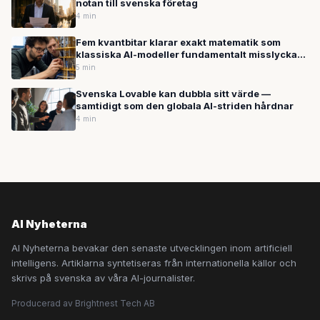
notan till svenska företag
4 min
Fem kvantbitar klarar exakt matematik som
klassiska AI-modeller fundamentalt misslyckas
med
5 min
Svenska Lovable kan dubbla sitt värde —
samtidigt som den globala AI-striden hårdnar
4 min
AI Nyheterna
AI Nyheterna bevakar den senaste utvecklingen inom artificiell
intelligens. Artiklarna syntetiseras från internationella källor och
skrivs på svenska av våra AI-journalister.
Producerad av Brightnest Tech AB