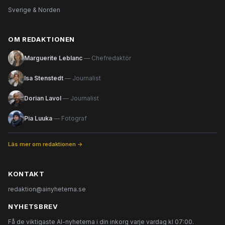
Sverige & Norden
OM REDAKTIONEN
Marguerite Leblanc
— Chefredaktör
Isa Stenstedt
— Journalist
Dorian Lavol
— Journalist
Pia Luuka
— Fotograf
Läs mer om redaktionen →
KONTAKT
redaktion@ainyheterna.se
NYHETSBREV
Få de viktigaste AI-nyheterna i din inkorg varje vardag kl 07:00.