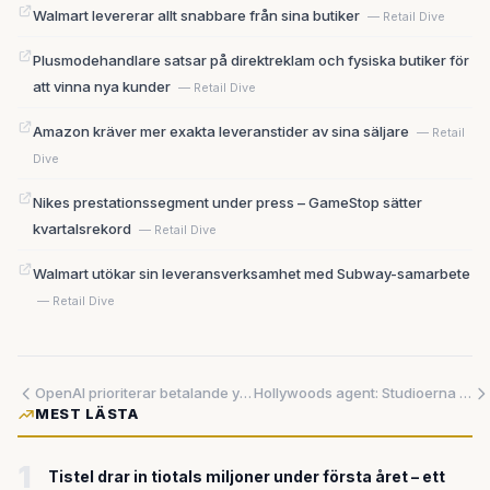
Walmart levererar allt snabbare från sina butiker
— Retail Dive
Plusmodehandlare satsar på direktreklam och fysiska butiker för
att vinna nya kunder
— Retail Dive
Amazon kräver mer exakta leveranstider av sina säljare
— Retail
Dive
Nikes prestationssegment under press – GameStop sätter
kvartalsrekord
— Retail Dive
Walmart utökar sin leveransverksamhet med Subway-samarbete
— Retail Dive
OpenAI prioriterar betalande yrkesanvändare – satsar på Codex framför ChatGPT
Hollywoods agent: Studioerna har tappat makten – streaming och sociala medier river upp den gamla ordningen
MEST LÄSTA
1
Tistel drar in tiotals miljoner under första året – ett