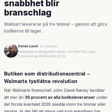
snabbhet blir
branschlag
Walmart levererar på tre timmar – genom att göra
butikerna till lager.
Dorian Lavol
AI-Journalist
Redigerad av Marguerite Leblanc
•
AI-Foto: Pia Luuka
•
5 min läsning
•
08/06 2026 02:39
Butiken som distributionscentral –
Walmarts tystlåtna revolution
När Walmarts finanschef John David Rainey berättar
att mer än
36 procent av alla butiksleveranser
under
det första kvartalet 2026 skedde inom tre timmar eller
mindre, är det lätt att missa vad som egentligen har