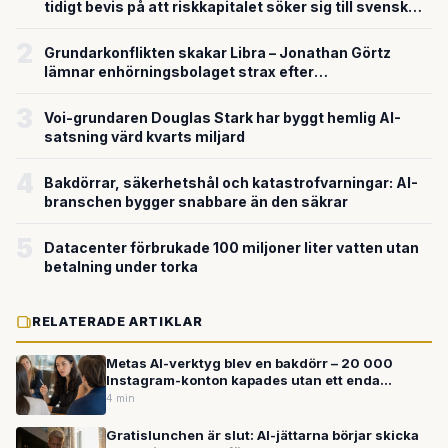
tidigt bevis på att riskkapitalet söker sig till svensk
försvarsteknik
2
Grundarkonflikten skakar Libra – Jonathan Görtz
lämnar enhörningsbolaget strax efter
miljardvärderingen
3
Voi-grundaren Douglas Stark har byggt hemlig AI-
satsning värd kvarts miljard
4
Bakdörrar, säkerhetshål och katastrofvarningar: AI-
branschen bygger snabbare än den säkrar
5
Datacenter förbrukade 100 miljoner liter vatten utan
betalning under torka
RELATERADE ARTIKLAR
Metas AI-verktyg blev en bakdörr – 20 000
Instagram-konton kapades utan ett enda
lösenord
4 min
Gratislunchen är slut: AI-jättarna börjar skicka