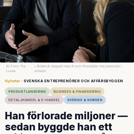
AI-Foto: Pia
•
Bilden är skapad med AI och föreställer inte personen i
Luuka
artikeln.
Nyheter
SVENSKA ENTREPRENÖRER OCH AFFÄRSBYGGEN
PRODUKTLANSERING
BUSINESS & FINANSIERING
DETALJHANDEL & E-HANDEL
SVERIGE & NORDEN
Han förlorade miljoner —
sedan byggde han ett