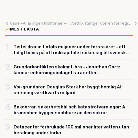
Väder-AI är ingen trollformel – det är gammaldags mönsterigenkänning med ny glans
Netflix stänger dörren för regissörer som kräver biopremiär
MEST LÄSTA
1
Tistel drar in tiotals miljoner under första året – ett
tidigt bevis på att riskkapitalet söker sig till svensk
försvarsteknik
2
Grundarkonflikten skakar Libra – Jonathan Görtz
lämnar enhörningsbolaget strax efter
miljardvärderingen
3
Voi-grundaren Douglas Stark har byggt hemlig AI-
satsning värd kvarts miljard
4
Bakdörrar, säkerhetshål och katastrofvarningar: AI-
branschen bygger snabbare än den säkrar
5
Datacenter förbrukade 100 miljoner liter vatten utan
betalning under torka