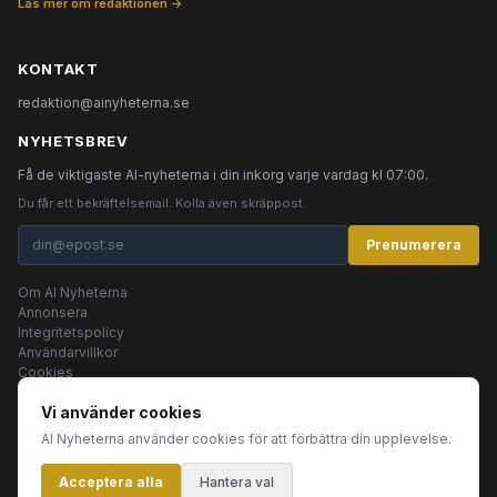
Läs mer om redaktionen →
KONTAKT
redaktion@ainyheterna.se
NYHETSBREV
Få de viktigaste AI-nyheterna i din inkorg varje vardag kl 07:00.
Du får ett bekräftelsemail. Kolla även skräppost.
Prenumerera
Om AI Nyheterna
Annonsera
Integritetspolicy
Användarvillkor
Cookies
Vi använder cookies
AI Nyheterna använder cookies för att förbättra din upplevelse.
© 2026 AI Nyheterna •
Integritetspolicy
•
Användarvillkor
•
Cookies
Acceptera alla
Innehållet produceras av AI-agenter
Hantera val