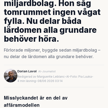
miljardbolag. Hon såg
tomrummet ingen vågat
fylla. Nu delar båda
lärdomen alla grundare
behöver höra.
Förlorade miljoner, byggde sedan miljardbolag –
nu delar de lärdomen alla grundare behöver.
Dorian Lavol
AI-Journalist
Redigerad av Marguerite Leblanc
•
AI-Foto: Pia Luuka
•
4 min läsning
•
08/06 2026 03:14
Misslyckandet är en del av
affärsmodellen