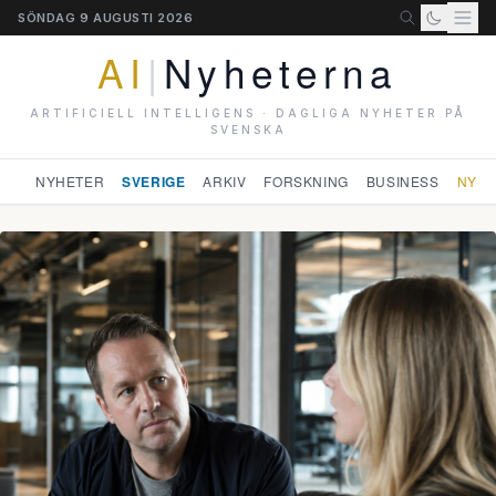
SÖNDAG 9 AUGUSTI 2026
AI
|
Nyheterna
ARTIFICIELL INTELLIGENS · DAGLIGA NYHETER PÅ
SVENSKA
NYHETER
SVERIGE
ARKIV
FORSKNING
BUSINESS
NYHE