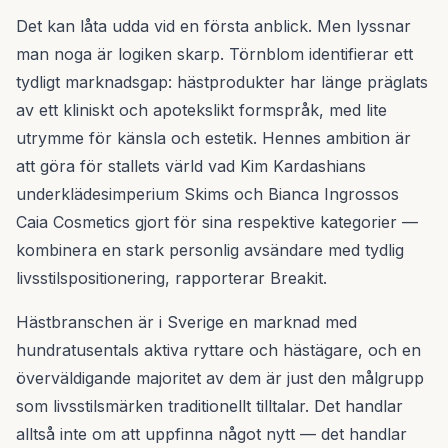
Det kan låta udda vid en första anblick. Men lyssnar
man noga är logiken skarp. Törnblom identifierar ett
tydligt marknadsgap: hästprodukter har länge präglats
av ett kliniskt och apotekslikt formspråk, med lite
utrymme för känsla och estetik. Hennes ambition är
att göra för stallets värld vad Kim Kardashians
underklädesimperium Skims och Bianca Ingrossos
Caia Cosmetics gjort för sina respektive kategorier —
kombinera en stark personlig avsändare med tydlig
livsstilspositionering, rapporterar Breakit.
Hästbranschen är i Sverige en marknad med
hundratusentals aktiva ryttare och hästägare, och en
överväldigande majoritet av dem är just den målgrupp
som livsstilsmärken traditionellt tilltalar. Det handlar
alltså inte om att uppfinna något nytt — det handlar