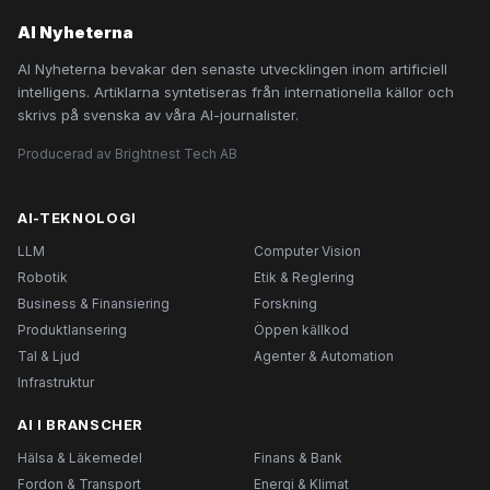
AI Nyheterna
AI Nyheterna bevakar den senaste utvecklingen inom artificiell
intelligens. Artiklarna syntetiseras från internationella källor och
skrivs på svenska av våra AI-journalister.
Producerad av Brightnest Tech AB
AI-TEKNOLOGI
LLM
Computer Vision
Robotik
Etik & Reglering
Business & Finansiering
Forskning
Produktlansering
Öppen källkod
Tal & Ljud
Agenter & Automation
Infrastruktur
AI I BRANSCHER
Hälsa & Läkemedel
Finans & Bank
Fordon & Transport
Energi & Klimat