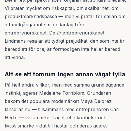
Det är ett perspektiv som förtjänar att spridas bredare.
Vi pratar mycket om riskkapital, om skalbarhet, om
produktmarknadspassa — men vi pratar för sällan om
att motgångar inte är undantag från
entreprenörskapet. De
är
entreprenörskapet.
Lindmans resa är ett tydligt prejudikat: den som inte är
beredd att förlora, är förmodligen inte heller beredd
att vinna.
Att se ett tomrum ingen annan vågat fylla
På helt andra villkor, men med samma grundläggande
instinkt, agerar Madelene Törnblom. Grundaren
bakom det populära modemärket Maya Delorez
lanserar nu — tillsammans med entreprenören Carl
Hedin — varumärket Tagel, ett skönhets- och
livsstilsmärke riktat till hästar och deras ägare.