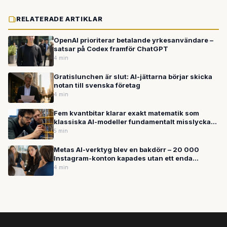
RELATERADE ARTIKLAR
OpenAI prioriterar betalande yrkesanvändare –
satsar på Codex framför ChatGPT
4 min
Gratislunchen är slut: AI-jättarna börjar skicka
notan till svenska företag
4 min
Fem kvantbitar klarar exakt matematik som
klassiska AI-modeller fundamentalt misslyckas
med
5 min
Metas AI-verktyg blev en bakdörr – 20 000
Instagram-konton kapades utan ett enda
lösenord
4 min