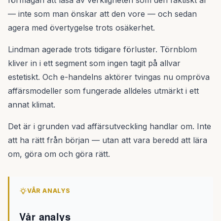
förmågan att läsa av verkligheten som den faktiskt är
— inte som man önskar att den vore — och sedan
agera med övertygelse trots osäkerhet.
Lindman agerade trots tidigare förluster. Törnblom
kliver in i ett segment som ingen tagit på allvar
estetiskt. Och e-handelns aktörer tvingas nu ompröva
affärsmodeller som fungerade alldeles utmärkt i ett
annat klimat.
Det är i grunden vad affärsutveckling handlar om. Inte
att ha rätt från början — utan att vara beredd att lära
om, göra om och göra rätt.
VÅR ANALYS
Vår analys