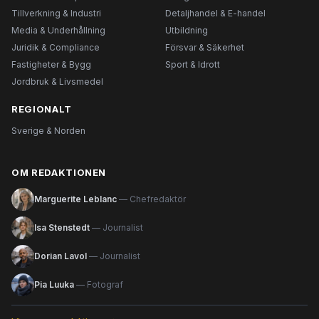
Tillverkning & Industri
Detaljhandel & E-handel
Media & Underhållning
Utbildning
Juridik & Compliance
Försvar & Säkerhet
Fastigheter & Bygg
Sport & Idrott
Jordbruk & Livsmedel
REGIONALT
Sverige & Norden
OM REDAKTIONEN
Marguerite Leblanc
— Chefredaktör
Isa Stenstedt
— Journalist
Dorian Lavol
— Journalist
Pia Luuka
— Fotograf