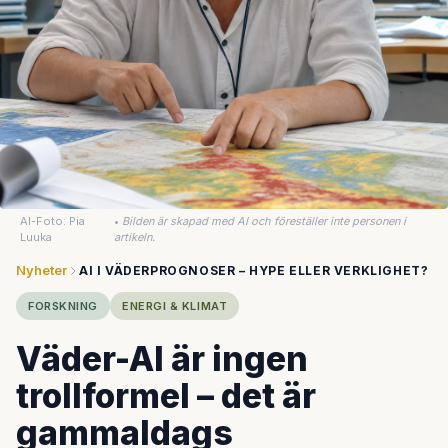
AI-Foto: Pia
•
Bilden är skapad med AI och föreställer inte personen i
Luuka
artikeln.
Nyheter
AI I VÄDERPROGNOSER – HYPE ELLER VERKLIGHET?
FORSKNING
ENERGI & KLIMAT
Väder-AI är ingen
trollformel – det är
gammaldags