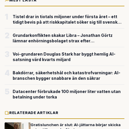
MEST LÄSTA
1
Tistel drar in tiotals miljoner under första året – ett
tidigt bevis på att riskkapitalet söker sig till svensk
försvarsteknik
2
Grundarkonflikten skakar Libra – Jonathan Görtz
lämnar enhörningsbolaget strax efter
miljardvärderingen
3
Voi-grundaren Douglas Stark har byggt hemlig AI-
satsning värd kvarts miljard
4
Bakdörrar, säkerhetshål och katastrofvarningar: AI-
branschen bygger snabbare än den säkrar
5
Datacenter förbrukade 100 miljoner liter vatten utan
betalning under torka
RELATERADE ARTIKLAR
Gratislunchen är slut: AI-jättarna börjar skicka