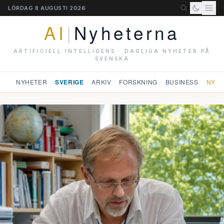
LÖRDAG 8 AUGUSTI 2026
AI
|
Nyheterna
ARTIFICIELL INTELLIGENS · DAGLIGA NYHETER PÅ
SVENSKA
NYHETER
SVERIGE
ARKIV
FORSKNING
BUSINESS
NYHE