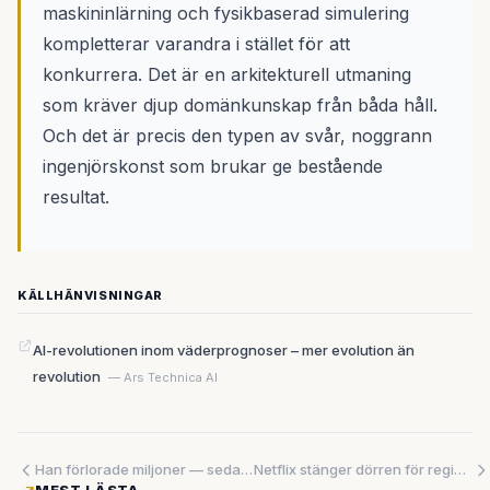
maskininlärning och fysikbaserad simulering
kompletterar varandra i stället för att
konkurrera. Det är en arkitekturell utmaning
som kräver djup domänkunskap från båda håll.
Och det är precis den typen av svår, noggrann
ingenjörskonst som brukar ge bestående
resultat.
KÄLLHÄNVISNINGAR
AI-revolutionen inom väderprognoser – mer evolution än
revolution
— Ars Technica AI
Han förlorade miljoner — sedan byggde han ett miljardbolag. Hon såg tomrummet ingen vågat fylla. Nu delar båda lärdomen alla grundare behöver höra.
Netflix stänger dörren för regissörer som kräver biopremiär