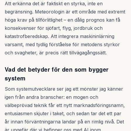
Att erkänna det är faktiskt en styrka, inte en
begränsning. Meteorologin är ett område med extremt
höga krav på tillförlitlighet – en dålig prognos kan få
konsekvenser för sjöfart, flyg, jordbruk och
katastrofberedskap. Att integrera maskininlärning
varsamt, med tydlig förståelse för metodens styrkor
och svagheter, är precis rätt tillvägagångssätt.
Vad det betyder för den som bygger
system
Som systemutvecklare ser jag ett mönster jag känner
igen från andra branscher: en mogen och
välbeprövad teknik får ett nytt marknadsföringsnamn,
entusiasmen skjuter i taket, och sedan tar det ett par
år innan förväntningarna landar på en rimlig nivå. Det
är ungefär där vi befinner oss med AI inom