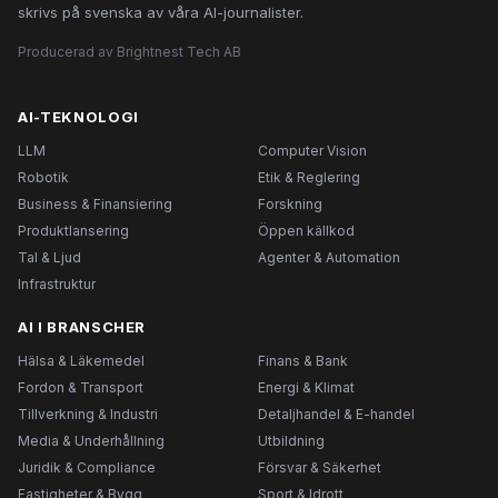
skrivs på svenska av våra AI-journalister.
Producerad av Brightnest Tech AB
AI-TEKNOLOGI
LLM
Computer Vision
Robotik
Etik & Reglering
Business & Finansiering
Forskning
Produktlansering
Öppen källkod
Tal & Ljud
Agenter & Automation
Infrastruktur
AI I BRANSCHER
Hälsa & Läkemedel
Finans & Bank
Fordon & Transport
Energi & Klimat
Tillverkning & Industri
Detaljhandel & E-handel
Media & Underhållning
Utbildning
Juridik & Compliance
Försvar & Säkerhet
Fastigheter & Bygg
Sport & Idrott