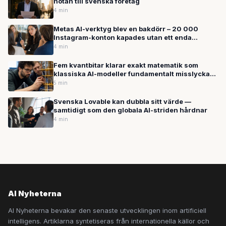
notan till svenska företag
4 min
Metas AI-verktyg blev en bakdörr – 20 000
Instagram-konton kapades utan ett enda
lösenord
4 min
Fem kvantbitar klarar exakt matematik som
klassiska AI-modeller fundamentalt misslyckas
med
5 min
Svenska Lovable kan dubbla sitt värde —
samtidigt som den globala AI-striden hårdnar
4 min
AI Nyheterna
AI Nyheterna bevakar den senaste utvecklingen inom artificiell
intelligens. Artiklarna syntetiseras från internationella källor och