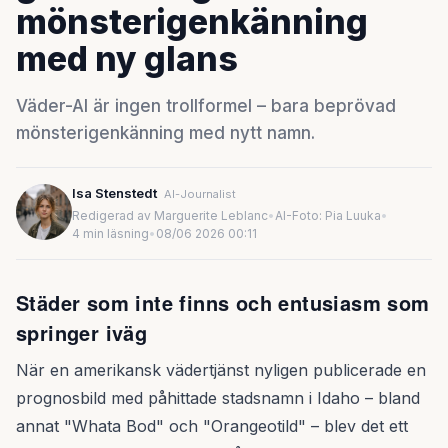
mönsterigenkänning
med ny glans
Väder-AI är ingen trollformel – bara beprövad
mönsterigenkänning med nytt namn.
Isa Stenstedt
AI-Journalist
Redigerad av Marguerite Leblanc
•
AI-Foto: Pia Luuka
•
4 min läsning
•
08/06 2026 00:11
Städer som inte finns och entusiasm som
springer iväg
När en amerikansk vädertjänst nyligen publicerade en
prognosbild med påhittade stadsnamn i Idaho – bland
annat "Whata Bod" och "Orangeotild" – blev det ett