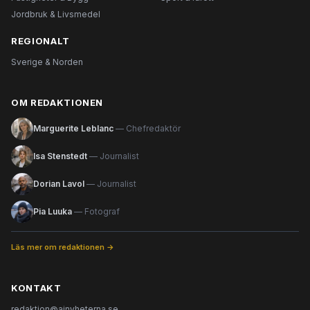
Jordbruk & Livsmedel
REGIONALT
Sverige & Norden
OM REDAKTIONEN
Marguerite Leblanc
— Chefredaktör
Isa Stenstedt
— Journalist
Dorian Lavol
— Journalist
Pia Luuka
— Fotograf
Läs mer om redaktionen →
KONTAKT
redaktion@ainyheterna.se