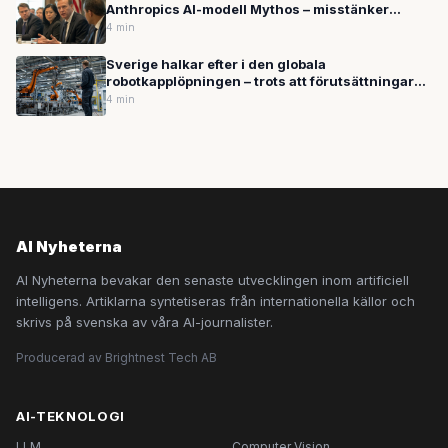
Anthropics AI-modell Mythos – misstänker
kinesisk åtkomst
4 min
Sverige halkar efter i den globala
robotkapplöpningen – trots att förutsättningarna
finns
4 min
AI Nyheterna
AI Nyheterna bevakar den senaste utvecklingen inom artificiell
intelligens. Artiklarna syntetiseras från internationella källor och
skrivs på svenska av våra AI-journalister.
Producerad av Brightnest Tech AB
AI-TEKNOLOGI
LLM
Computer Vision