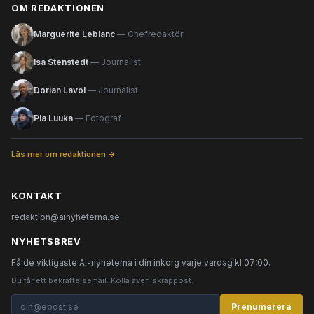
OM REDAKTIONEN
Marguerite Leblanc
— Chefredaktör
Isa Stenstedt
— Journalist
Dorian Lavol
— Journalist
Pia Luuka
— Fotograf
Läs mer om redaktionen →
KONTAKT
redaktion@ainyheterna.se
NYHETSBREV
Få de viktigaste AI-nyheterna i din inkorg varje vardag kl 07:00.
Du får ett bekräftelsemail. Kolla även skräppost.
Prenumerera