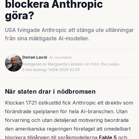
blockera Anthropic
göra?
USA tvingade Anthropic att stänga ute utlänningar
från sina mäktigaste AI-modeller.
Dorian Lavol
AI-Journalist
Redigerad av Marguerite Leblanc
•
AI-Foto: Pia Luuka
•
5 min läsning
•
14/06 2026 02:29
När staten drar i nödbromsen
Klockan 17:21 östkusttid fick Anthropic ett direktiv som
förändrade spelplanen för hela AI-branschen. Utan
förvarning och utan detaljerad motivering beordrade
den amerikanska regeringen företaget att omedelbart
blockera tillgången till språkmodellerna
Fable 5
och