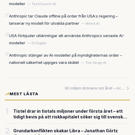
modeller
— TechCrunch AI
Anthropic tar Claude offline på order från USA:s regering –
lanserar ny modell för utvalda partner
— Wired AI
USA förbjuder utlänningar att använda Anthropics senaste AI-
modeller
— DI Digital
Anthropic stänger av AI-modeller på myndigheternas order –
nationell säkerhet uppges vara skälet
— The Verge AI
En miljon drönare om året – och inte en enda kinesisk skruv
MEST LÄSTA
1
Tistel drar in tiotals miljoner under första året – ett
tidigt bevis på att riskkapitalet söker sig till svensk
försvarsteknik
2
Grundarkonflikten skakar Libra – Jonathan Görtz