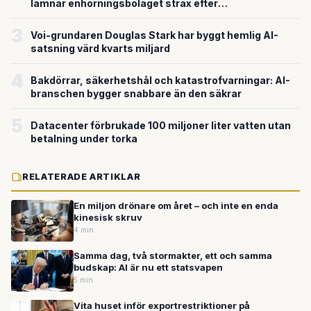
lämnar enhörningsbolaget strax efter
miljardvärderingen
3
Voi-grundaren Douglas Stark har byggt hemlig AI-
satsning värd kvarts miljard
4
Bakdörrar, säkerhetshål och katastrofvarningar: AI-
branschen bygger snabbare än den säkrar
5
Datacenter förbrukade 100 miljoner liter vatten utan
betalning under torka
RELATERADE ARTIKLAR
En miljon drönare om året – och inte en enda
kinesisk skruv
4 min
Samma dag, två stormakter, ett och samma
budskap: AI är nu ett statsvapen
5 min
Vita huset inför exportrestriktioner på