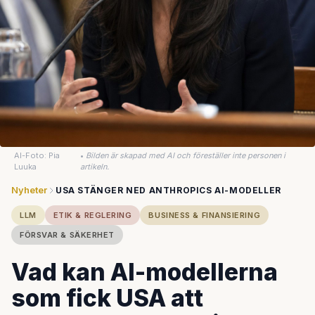
AI-Foto: Pia
•
Bilden är skapad med AI och föreställer inte personen i
Luuka
artikeln.
Nyheter
USA STÄNGER NED ANTHROPICS AI-MODELLER
LLM
ETIK & REGLERING
BUSINESS & FINANSIERING
FÖRSVAR & SÄKERHET
Vad kan AI-modellerna
som fick USA att