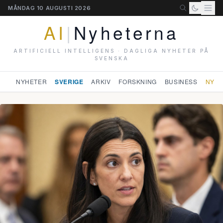
MÅNDAG 10 AUGUSTI 2026
AI
|
Nyheterna
ARTIFICIELL INTELLIGENS · DAGLIGA NYHETER PÅ
SVENSKA
NYHETER
SVERIGE
ARKIV
FORSKNING
BUSINESS
NYHE