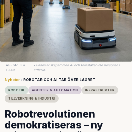
AI-Foto: Pia
•
Bilden är skapad med AI och föreställer inte personen i
Luuka
artikeln.
Nyheter
ROBOTAR OCH AI TAR ÖVER LAGRET
ROBOTIK
AGENTER & AUTOMATION
INFRASTRUKTUR
TILLVERKNING & INDUSTRI
Robotrevolutionen
demokratiseras – ny