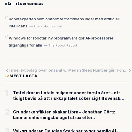
KÄLLHÄNVISNINGAR
Robotexperten som omformar framtidens lager med artificiell
intelligens
— The Robot Report
Windows för robotar: ny programvara gör AI-processorer
tillgängliga för alla
— The Robot Report
Israeliskt bolag lovar lönsamt växtbaserat kött – med kapitalsnål jäsningsteknik
Medan Sleep Number går i konkurs växer lågpriskedjorna — det är inte en kris, det är ett maktskifte
MEST LÄSTA
1
Tistel drar in tiotals miljoner under första året – ett
tidigt bevis på att riskkapitalet söker sig till svensk
försvarsteknik
2
Grundarkonflikten skakar Libra – Jonathan Görtz
lämnar enhörningsbolaget strax efter
miljardvärderingen
3
Voi-grundaren Douglas Stark har byggt hemlig AI-