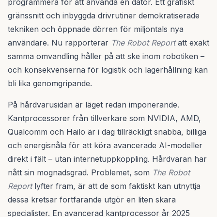
programmera för att använda en dator. Ett grafiskt
gränssnitt och inbyggda drivrutiner demokratiserade
tekniken och öppnade dörren för miljontals nya
användare. Nu rapporterar
The Robot Report
att exakt
samma omvandling håller på att ske inom robotiken –
och konsekvenserna för logistik och lagerhållning kan
bli lika genomgripande.
På hårdvarusidan är läget redan imponerande.
Kantprocessorer från tillverkare som NVIDIA, AMD,
Qualcomm och Hailo är i dag tillräckligt snabba, billiga
och energisnåla för att köra avancerade AI-modeller
direkt i fält – utan internetuppkoppling. Hårdvaran har
nått sin mognadsgrad. Problemet, som
The Robot
Report
lyfter fram, är att de som faktiskt kan utnyttja
dessa kretsar fortfarande utgör en liten skara
specialister. En avancerad kantprocessor år 2025