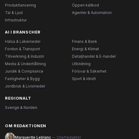
Produktlansering
Öppen källkod
Tal & Ljud
Agenter & Automation
Infrastruktur
AI I BRANSCHER
Hälsa & Läkemedel
Finans & Bank
Fordon & Transport
Energi & Klimat
Tillverkning & Industri
Detaljhandel & E-handel
Media & Underhållning
Utbildning
Juridik & Compliance
Försvar & Säkerhet
Fastigheter & Bygg
Sport & Idrott
Jordbruk & Livsmedel
REGIONALT
Sverige & Norden
OM REDAKTIONEN
Marguerite Leblanc
— Chefredaktör