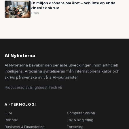
En miljon drönare om året – och inte en enda
kinesisk skruv
4 min
AI Nyheterna
AI Nyheterna bevakar den senaste utvecklingen inom artificiell
intelligens. Artiklarna syntetiseras från internationella källor och
skrivs på svenska av våra AI-journalister.
Producerad av Brightnest Tech AB
AI-TEKNOLOGI
LLM
Computer Vision
Robotik
Etik & Reglering
Business & Finansiering
Forskning