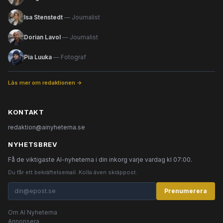
Isa Stenstedt
— Journalist
Dorian Lavol
— Journalist
Pia Luuka
— Fotograf
Läs mer om redaktionen →
KONTAKT
redaktion@ainyheterna.se
NYHETSBREV
Få de viktigaste AI-nyheterna i din inkorg varje vardag kl 07:00.
Du får ett bekräftelsemail. Kolla även skräppost.
Prenumerera
Om AI Nyheterna
Annonsera