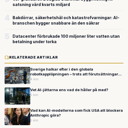
satsning värd kvarts miljard
4
Bakdörrar, säkerhetshål och katastrofvarningar: AI-
branschen bygger snabbare än den säkrar
5
Datacenter förbrukade 100 miljoner liter vatten utan
betalning under torka
RELATERADE ARTIKLAR
Sverige halkar efter i den globala
robotkapplöpningen – trots att förutsättningarna
finns
4 min
Vet AI-jättarna ens vad de håller på med?
5 min
Vad kan AI-modellerna som fick USA att blockera
Anthropic göra?
5 min