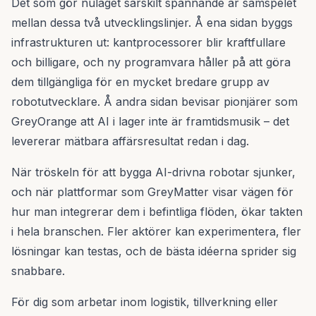
Det som gör nuläget särskilt spännande är samspelet
mellan dessa två utvecklingslinjer. Å ena sidan byggs
infrastrukturen ut: kantprocessorer blir kraftfullare
och billigare, och ny programvara håller på att göra
dem tillgängliga för en mycket bredare grupp av
robotutvecklare. Å andra sidan bevisar pionjärer som
GreyOrange att AI i lager inte är framtidsmusik – det
levererar mätbara affärsresultat redan i dag.
När tröskeln för att bygga AI-drivna robotar sjunker,
och när plattformar som GreyMatter visar vägen för
hur man integrerar dem i befintliga flöden, ökar takten
i hela branschen. Fler aktörer kan experimentera, fler
lösningar kan testas, och de bästa idéerna sprider sig
snabbare.
För dig som arbetar inom logistik, tillverkning eller