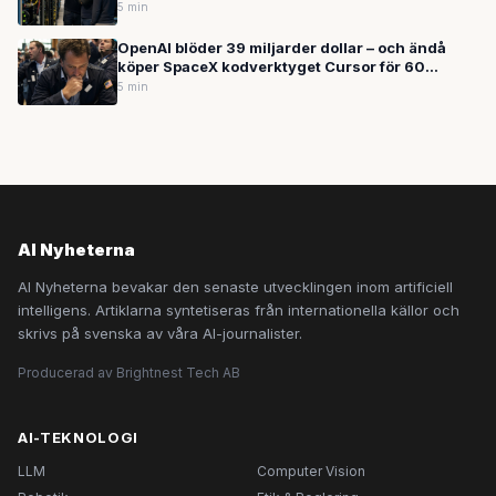
5 min
OpenAI blöder 39 miljarder dollar – och ändå
köper SpaceX kodverktyget Cursor för 60
miljarder: Vad händer egentligen med AI-
5 min
boomen?
AI Nyheterna
AI Nyheterna bevakar den senaste utvecklingen inom artificiell
intelligens. Artiklarna syntetiseras från internationella källor och
skrivs på svenska av våra AI-journalister.
Producerad av Brightnest Tech AB
AI-TEKNOLOGI
LLM
Computer Vision