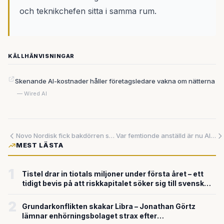
och teknikchefen sitta i samma rum.
KÄLLHÄNVISNINGAR
Skenande AI-kostnader håller företagsledare vakna om nätterna
— Wired AI
Novo Nordisk fick bakdörren sprängd – nu satsar en ny generation säkerhetsbolag hundratals miljoner på att slå tillbaka
Var femtionde anställd är nu AI-specialist – medan den totala personalstyrkan krymper
MEST LÄSTA
1
Tistel drar in tiotals miljoner under första året – ett
tidigt bevis på att riskkapitalet söker sig till svensk
försvarsteknik
2
Grundarkonflikten skakar Libra – Jonathan Görtz
lämnar enhörningsbolaget strax efter