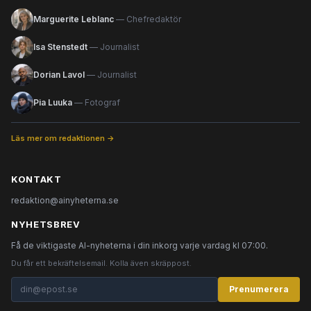
Marguerite Leblanc
— Chefredaktör
Isa Stenstedt
— Journalist
Dorian Lavol
— Journalist
Pia Luuka
— Fotograf
Läs mer om redaktionen →
KONTAKT
redaktion@ainyheterna.se
NYHETSBREV
Få de viktigaste AI-nyheterna i din inkorg varje vardag kl 07:00.
Du får ett bekräftelsemail. Kolla även skräppost.
Prenumerera