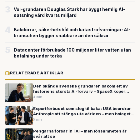
miljardvärderingen
3
Voi-grundaren Douglas Stark har byggt hemlig AI-
satsning värd kvarts miljard
4
Bakdörrar, säkerhetshål och katastrofvarningar: AI-
branschen bygger snabbare än den säkrar
5
Datacenter förbrukade 100 miljoner liter vatten utan
betalning under torka
RELATERADE ARTIKLAR
Den okände svenske grundaren bakom ett av
historiens största AI-förvärv – SpaceX köper
Cursor för upp till 600 miljarder kronor
4 min
Exportförbudet som slog tillbaka: USA beordrar
Anthropic att stänga ute världen – men bolaget
fortsätter växa
5 min
Pengarna forsar in i AI – men lönsamheten är
svår att se