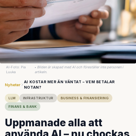
AI-Foto: Pia
•
Bilden är skapad med AI och föreställer inte personen i
Luuka
artikeln.
AI KOSTAR MER ÄN VÄNTAT – VEM BETALAR
Nyheter
NOTAN?
LLM
INFRASTRUKTUR
BUSINESS & FINANSIERING
FINANS & BANK
Uppmanade alla att
använda AI – nu chockas