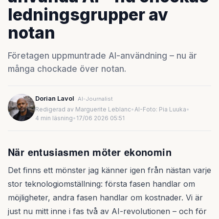
ledningsgrupper av
notan
Företagen uppmuntrade AI-användning – nu är
många chockade över notan.
Dorian Lavol
AI-Journalist
Redigerad av Marguerite Leblanc
•
AI-Foto: Pia Luuka
•
4 min läsning
•
17/06 2026 05:51
När entusiasmen möter ekonomin
Det finns ett mönster jag känner igen från nästan varje
stor teknologiomställning: första fasen handlar om
möjligheter, andra fasen handlar om kostnader. Vi är
just nu mitt inne i fas två av AI-revolutionen – och för