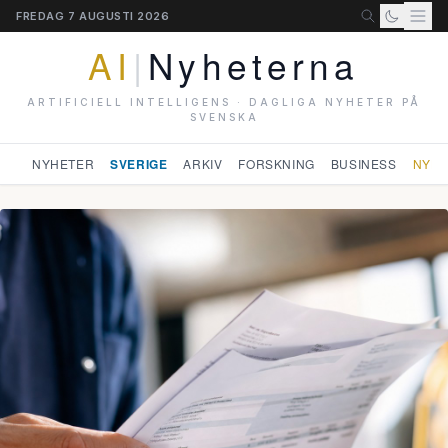
FREDAG 7 AUGUSTI 2026
AI
|
Nyheterna
ARTIFICIELL INTELLIGENS · DAGLIGA NYHETER PÅ
SVENSKA
NYHETER
SVERIGE
ARKIV
FORSKNING
BUSINESS
NYHE