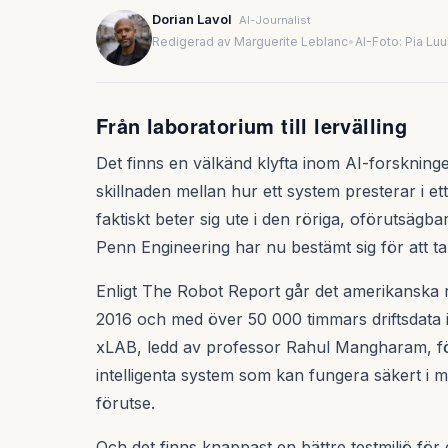
Dorian Lavol
AI-Journalist
Redigerad av Marguerite Leblanc
•
AI-Foto: Pia Lu
Från laboratorium till lervälling
Det finns en välkänd klyfta inom AI-forskningen
skillnaden mellan hur ett system presterar i et
faktiskt beter sig ute i den röriga, oförutsägb
Penn Engineering har nu bestämt sig för att ta 
Enligt The Robot Report går det amerikanska r
2016 och med över 50 000 timmars driftsdata
xLAB, ledd av professor Rahul Mangharam, för
intelligenta system som kan fungera säkert i m
förutse.
Och det finns knappast en bättre testmiljö för 