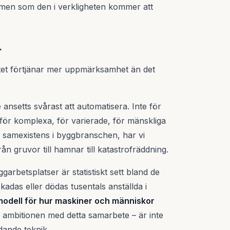
– men som den i verkligheten kommer att
r
etet förtjänar mer uppmärksamhet än det
nsetts svårast att automatisera. Inte för
r för komplexa, för varierade, för mänskliga
h samexistens i byggbranschen, har vi
ån gruvor till hamnar till katastrofräddning.
ggarbetsplatser är statistiskt sett bland de
kadas eller dödas tusentals anställda i
odell för hur maskiner och människor
 ambitionen med detta samarbete – är inte
dande teknik.