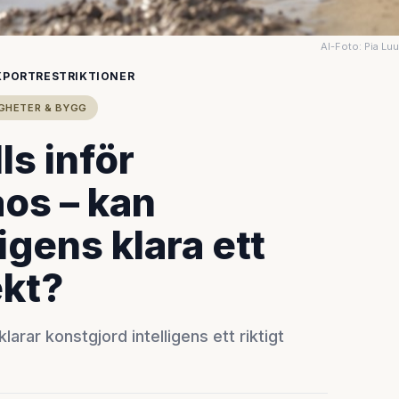
AI-Foto: Pia Lu
XPORTRESTRIKTIONER
IGHETER & BYGG
ls inför
os – kan
igens klara ett
ekt?
arar konstgjord intelligens ett riktigt