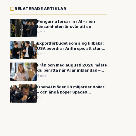
RELATERADE ARTIKLAR
Pengarna forsar in i AI – men
lönsamheten är svår att se
5 min
Exportförbudet som slog tillbaka:
USA beordrar Anthropic att stänga
ute världen – men bolaget
5 min
fortsätter växa
Från och med augusti 2026 måste
du berätta när AI är inblandad –
annars bryter du mot EU-lag
4 min
OpenAI blöder 39 miljarder dollar
– och ändå köper SpaceX
kodverktyget Cursor för 60
5 min
miljarder: Vad händer egentligen
med AI-boomen?