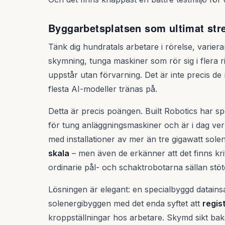
Byggarbetsplatsen som ultimat str
Tänk dig hundratals arbetare i rörelse, variera
skymning, tunga maskiner som rör sig i flera r
uppstår utan förvarning. Det är inte precis d
flesta AI-modeller tränas på.
Detta är precis poängen. Built Robotics har spe
för tung anläggningsmaskiner och är i dag ver
med installationer av mer än tre gigawatt solen
skala
– men även de erkänner att det finns krit
ordinarie pål- och schaktrobotarna sällan stöt
Lösningen är elegant: en specialbyggd datains
solenergibyggen med det enda syftet att
regis
kroppställningar hos arbetare. Skymd sikt bak