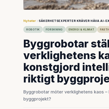
Nyheter
SÄKERHETSEXPERTER KRÄVER HÄVA AI-E
ROBOTIK
FORSKNING
ENERGI & KLIMAT
FAST
Byggrobotar stäl
verklighetens ka
konstgjord intell
riktigt byggproj
Byggrobotar möter verklighetens kaos – kl
byggprojekt?