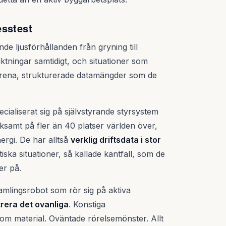
esstest
nde ljusförhållanden från gryning till
iktningar samtidigt, och situationer som
e rena, strukturerade datamängder som de
cialiserat sig på självstyrande styrsystem
ksamt på fler än 40 platser världen över,
ergi. De har alltså
verklig driftsdata i stor
iska situationer, så kallade kantfall, som de
er på.
amlingsrobot som rör sig på aktiva
trera det ovanliga
. Konstiga
om material. Oväntade rörelsemönster. Allt