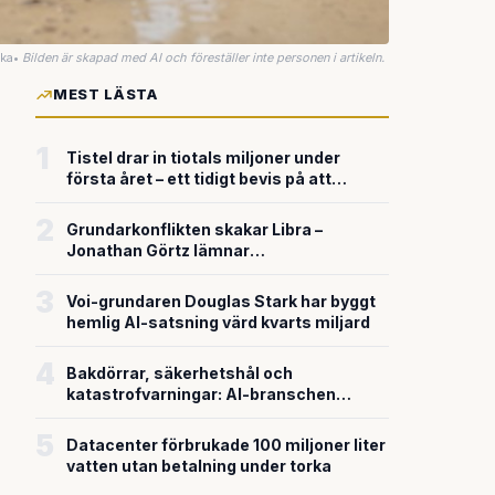
uka
•
Bilden är skapad med AI och föreställer inte personen i artikeln.
MEST LÄSTA
1
Tistel drar in tiotals miljoner under
första året – ett tidigt bevis på att
riskkapitalet söker sig till svensk
försvarsteknik
2
Grundarkonflikten skakar Libra –
Jonathan Görtz lämnar
enhörningsbolaget strax efter
miljardvärderingen
3
Voi-grundaren Douglas Stark har byggt
hemlig AI-satsning värd kvarts miljard
4
Bakdörrar, säkerhetshål och
katastrofvarningar: AI-branschen
bygger snabbare än den säkrar
5
Datacenter förbrukade 100 miljoner liter
vatten utan betalning under torka