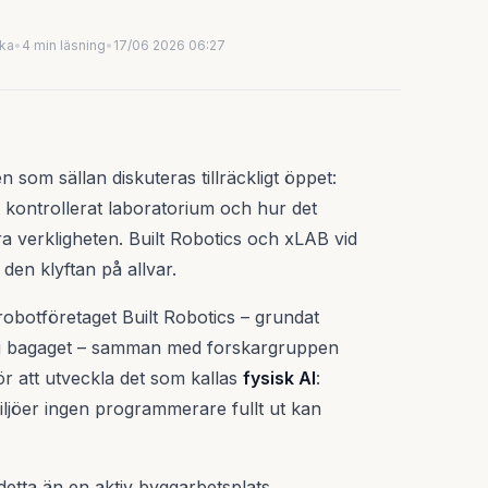
uka
•
4 min läsning
•
17/06 2026 06:27
 som sällan diskuteras tillräckligt öppet:
t kontrollerat laboratorium och hur det
ara verkligheten. Built Robotics och xLAB vid
den klyftan på allvar.
obotföretaget Built Robotics – grundat
 i bagaget – samman med forskargruppen
 att utveckla det som kallas
fysisk AI
:
iljöer ingen programmerare fullt ut kan
detta än en aktiv byggarbetsplats.