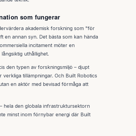
nation som fungerar
ndervärdera akademisk forskning som "för
 haft en annan syn. Det bästa som kan hända
 kommersiella incitament möter en
ångsiktig uthållighet.
s den typen av forskningsmiljö – djupt
 verkliga tillämpningar. Och Built Robotics
" utan en aktör med bevisad förmåga att
– hela den globala infrastruktursektorn
 inte minst inom förnybar energi där Built