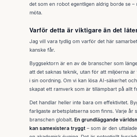
det som en robot egentligen aldrig borde se 
möta.
Varför detta är viktigare än det låte
Jag vill vara tydlig om varför det här samarb
kanske får.
Byggsektorn är en av de branscher som länge a
att det saknas teknik, utan för att miljöerna ä
i sin oordning. Om vi kan lösa AI-säkerhet oc
skapat ett ramverk som är tillämpbart på allt fr
Det handlar heller inte bara om effektivitet. By
farligaste arbetsplatserna som finns. Varje år s
branschen globalt.
En grundläggande världsm
kan samexistera tryggt
– som är den uttalade
en akademisk övning. Det är potentiellt livsräd