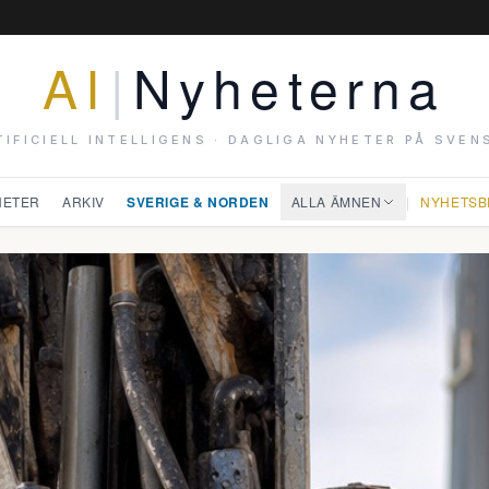
AI
|
Nyheterna
TIFICIELL INTELLIGENS · DAGLIGA NYHETER PÅ SVEN
HETER
ARKIV
SVERIGE & NORDEN
ALLA ÄMNEN
|
NYHETSB