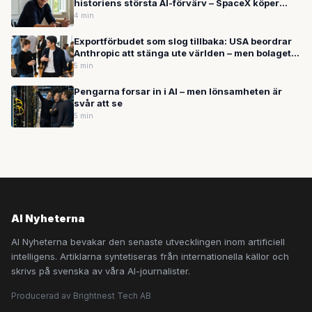
historiens största AI-förvärv – SpaceX köper
Cursor för upp till 600 miljarder kronor
4 min
Exportförbudet som slog tillbaka: USA beordrar
Anthropic att stänga ute världen – men bolaget
fortsätter växa
5 min
Pengarna forsar in i AI – men lönsamheten är
svår att se
5 min
AI Nyheterna
AI Nyheterna bevakar den senaste utvecklingen inom artificiell
intelligens. Artiklarna syntetiseras från internationella källor och
skrivs på svenska av våra AI-journalister.
Producerad av Brightnest Tech AB