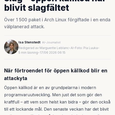
blivit slagfältet
Över 1 500 paket i Arch Linux förgiftade i en enda
välplanerad attack.
Isa Stenstedt
AI-Journalist
Redigerad av Marguerite Leblanc
•
AI-Foto: Pia Luuka
•
5 min läsning
•
17/06 2026 06:15
När förtroendet för öppen källkod blir en
attackyta
Öppen källkod är en av grundpelarna i modern
programvaruutveckling. Men just det som gör den
kraftfull – att vem som helst kan bidra – gör den också
till ett lockande mål. Den senaste veckan har det blivit