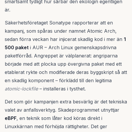
smärtsamt tydligt hur sårbar den ekologin egentligen
är.
Säkerhetsföretaget Sonatype rapporterar att en
kampanj, som spåras under namnet Atomic Arch,
sedan förra veckan har injicerat skadlig kod i mer än
1
500 paket
i AUR – Arch Linux gemenskapsdrivna
paketförråd. Angreppet är välplanerat: angriparna
började med att plocka upp övergivna paket med ett
etablerat rykte och modifierade deras byggskript så att
en skadlig komponent – förklädd till den legitima
atomic-lockfile
– installeras i tysthet.
Det som gör kampanjen extra besvärlig är det tekniska
valet av anfallsverktyg. Skadeprogrammet utnyttjar
eBPF
, en teknik som låter kod köras direkt i
Linuxkärnan med förhöjda rättigheter. Det ger