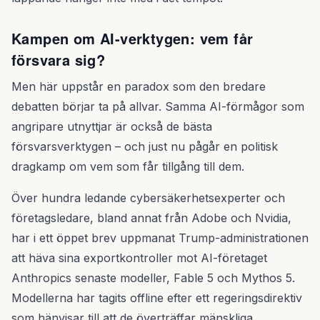
Kampen om AI-verktygen: vem får
försvara sig?
Men här uppstår en paradox som den bredare
debatten börjar ta på allvar. Samma AI-förmågor som
angripare utnyttjar är också de bästa
försvarsverktygen – och just nu pågår en politisk
dragkamp om vem som får tillgång till dem.
Över hundra ledande cybersäkerhetsexperter och
företagsledare, bland annat från Adobe och Nvidia,
har i ett öppet brev uppmanat Trump-administrationen
att häva sina exportkontroller mot AI-företaget
Anthropics senaste modeller, Fable 5 och Mythos 5.
Modellerna har tagits offline efter ett regeringsdirektiv
som hänvisar till att de överträffar mänskliga