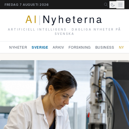
FREDAG 7 AUGUSTI 2026
AI
|
Nyheterna
ARTIFICIELL INTELLIGENS · DAGLIGA NYHETER PÅ
SVENSKA
NYHETER
SVERIGE
ARKIV
FORSKNING
BUSINESS
NYHE