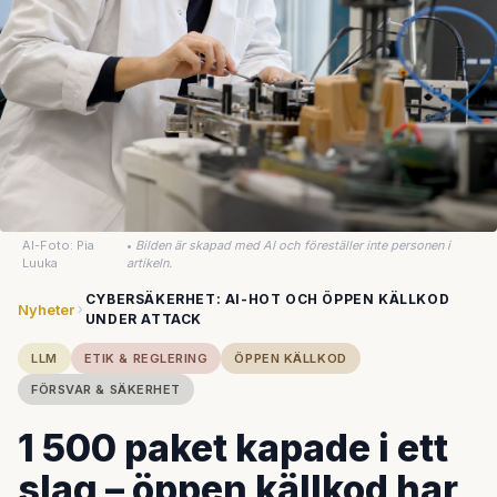
AI-Foto: Pia
•
Bilden är skapad med AI och föreställer inte personen i
Luuka
artikeln.
CYBERSÄKERHET: AI-HOT OCH ÖPPEN KÄLLKOD
Nyheter
UNDER ATTACK
LLM
ETIK & REGLERING
ÖPPEN KÄLLKOD
FÖRSVAR & SÄKERHET
1 500 paket kapade i ett
slag – öppen källkod har