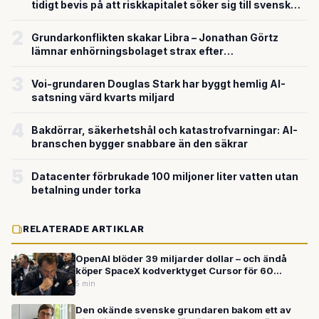
tidigt bevis på att riskkapitalet söker sig till svensk
försvarsteknik
2
Grundarkonflikten skakar Libra – Jonathan Görtz
lämnar enhörningsbolaget strax efter
miljardvärderingen
3
Voi-grundaren Douglas Stark har byggt hemlig AI-
satsning värd kvarts miljard
4
Bakdörrar, säkerhetshål och katastrofvarningar: AI-
branschen bygger snabbare än den säkrar
5
Datacenter förbrukade 100 miljoner liter vatten utan
betalning under torka
RELATERADE ARTIKLAR
OpenAI blöder 39 miljarder dollar – och ändå
köper SpaceX kodverktyget Cursor för 60
miljarder: Vad händer egentligen med AI-
5 min
boomen?
Den okände svenske grundaren bakom ett av