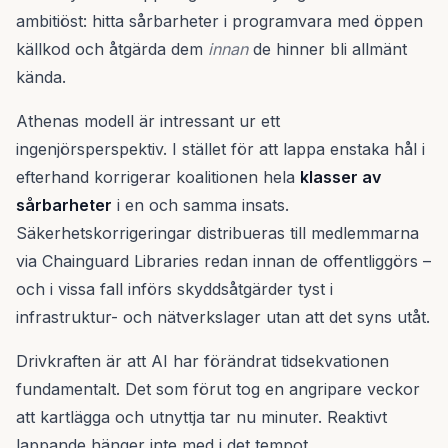
ambitiöst: hitta sårbarheter i programvara med öppen
källkod och åtgärda dem
innan
de hinner bli allmänt
kända.
Athenas modell är intressant ur ett
ingenjörsperspektiv. I stället för att lappa enstaka hål i
efterhand korrigerar koalitionen hela
klasser av
sårbarheter
i en och samma insats.
Säkerhetskorrigeringar distribueras till medlemmarna
via Chainguard Libraries redan innan de offentliggörs –
och i vissa fall införs skyddsåtgärder tyst i
infrastruktur- och nätverkslager utan att det syns utåt.
Drivkraften är att AI har förändrat tidsekvationen
fundamentalt. Det som förut tog en angripare veckor
att kartlägga och utnyttja tar nu minuter. Reaktivt
lappande hänger inte med i det tempot.