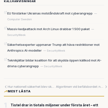
KÄLLHÄNVISNINGAR
EU förstärker Ukrainas motståndskraft mot cyberangrepp
—
Computer Sweden
Massiv kedjeattack mot Arch Linux drabbar 1 500 paket
—
SecurityWeek
Säkerhetsexperter uppmanar Trump att häva restriktioner mot
Anthropics AI-modeller
— SecurityWeek
Teknikjättar bildar koalition för att skydda öppen källkod mot AI-
drivna cyberangrepp
— SecurityWeek
Hur nationell säkerhet blev skölden för Elon Musks gasturbiner utan tillstånd
Algoritmen vid befälsbordet: när maskinen får råda över liv och död
MEST LÄSTA
1
Tistel drar in tiotals miljoner under första året – ett