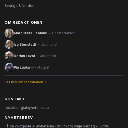
Sverige & Norden
OM REDAKTIONEN
Marguerite Leblanc
— Chefredaktör
Isa Stenstedt
— Journalist
Dorian Lavol
— Journalist
Pia Luuka
— Fotograf
Läs mer om redaktionen →
KONTAKT
redaktion@ainyheterna.se
NYHETSBREV
Få de viktigaste AI-nyheterna i din inkorg varje vardag kl 07:00.