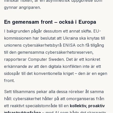
minskar risken, är en asymmetrisk uppgörelse som
gynnar angriparen.
En gemensam front – också i Europa
I bakgrunden pågår dessutom ett annat skifte. EU-
kommissionen har beslutat att Ukraina ska knytas till
unionens cybersäkerhetsbyrå ENISA och få tillgång
till den gemensamma cybersäkerhetsreserven,
rapporterar Computer Sweden. Det är ett konkret
erkännande av att den digitala konflikten inte är ett
sidospår till det konventionella kriget – den är en egen
front.
Sett tillsammans pekar alla dessa rörelser åt samma
håll: cybersäkerhet håller på att omorganiseras från
ett reaktivt specialistområde till en
kollektiv, proaktiv
infrastrukturfråga
– med AI som både det skarpaste