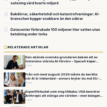
satsning värd kvarts miljard
4
Bakdörrar, säkerhetshål och katastrofvarningar: AI-
branschen bygger snabbare än den säkrar
5
Datacenter förbrukade 100 miljoner liter vatten utan
betalning under torka
RELATERADE ARTIKLAR
Den okände svenske grundaren bakom ett av
historiens största AI-förvärv – SpaceX köper
Cursor för upp till 600 miljarder kronor
4 min
Från och med augusti 2026 måste du berätta
när AI är inblandad – annars bryter du mot EU-
lag
4 min
Exportförbudet som slog tillbaka: USA beordrar
Anthropic att stänga ute världen – men bolaget
fortsätter växa
5 min