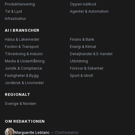
Produktlansering
Öppen källkod
Tal & Ljud
Agenter & Automation
Infrastruktur
AI I BRANSCHER
Hälsa & Läkemedel
Finans & Bank
Fordon & Transport
Energi & Klimat
Tillverkning & Industri
Detaljhandel & E-handel
Media & Underhållning
Utbildning
Juridik & Compliance
Försvar & Säkerhet
Fastigheter & Bygg
Sport & Idrott
Jordbruk & Livsmedel
REGIONALT
Sverige & Norden
OM REDAKTIONEN
Marguerite Leblanc
— Chefredaktör