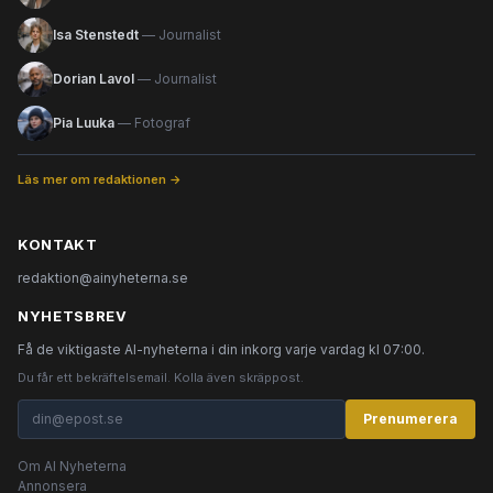
Isa Stenstedt
— Journalist
Dorian Lavol
— Journalist
Pia Luuka
— Fotograf
Läs mer om redaktionen →
KONTAKT
redaktion@ainyheterna.se
NYHETSBREV
Få de viktigaste AI-nyheterna i din inkorg varje vardag kl 07:00.
Du får ett bekräftelsemail. Kolla även skräppost.
Prenumerera
Om AI Nyheterna
Annonsera