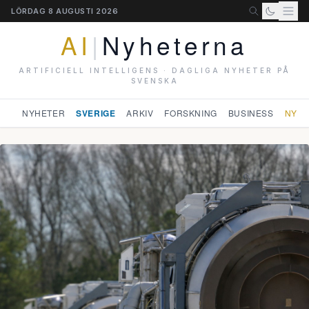
LÖRDAG 8 AUGUSTI 2026
AI
|
Nyheterna
ARTIFICIELL INTELLIGENS · DAGLIGA NYHETER PÅ
SVENSKA
NYHETER
SVERIGE
ARKIV
FORSKNING
BUSINESS
NYHE