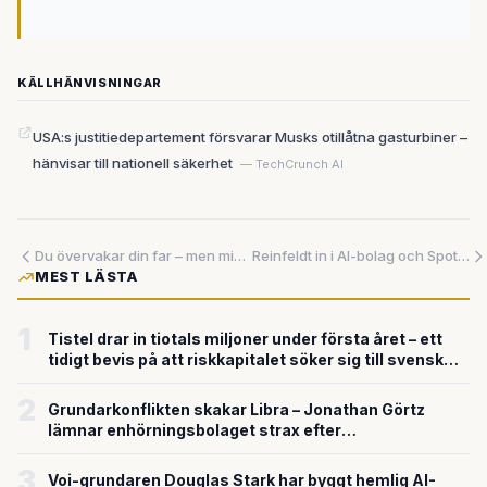
KÄLLHÄNVISNINGAR
USA:s justitiedepartement försvarar Musks otillåtna gasturbiner –
hänvisar till nationell säkerhet
— TechCrunch AI
Du övervakar din far – men minns han att han gav sitt tillstånd?
Reinfeldt in i AI-bolag och Spotify-veteran utmanar musikbranschen – ur ett svenskt techekosystem i rörelse
MEST LÄSTA
1
Tistel drar in tiotals miljoner under första året – ett
tidigt bevis på att riskkapitalet söker sig till svensk
försvarsteknik
2
Grundarkonflikten skakar Libra – Jonathan Görtz
lämnar enhörningsbolaget strax efter
miljardvärderingen
3
Voi-grundaren Douglas Stark har byggt hemlig AI-