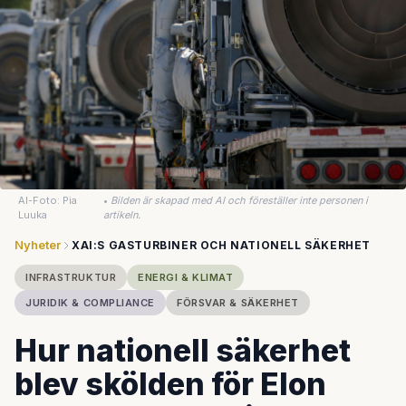
AI-Foto: Pia
•
Bilden är skapad med AI och föreställer inte personen i
Luuka
artikeln.
Nyheter
XAI:S GASTURBINER OCH NATIONELL SÄKERHET
INFRASTRUKTUR
ENERGI & KLIMAT
JURIDIK & COMPLIANCE
FÖRSVAR & SÄKERHET
Hur nationell säkerhet
blev skölden för Elon