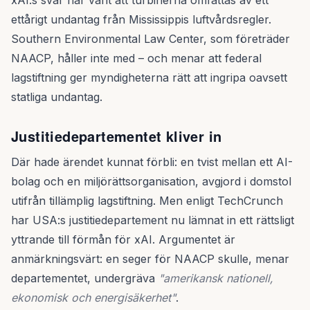
xAI:s svar har varit att turbinerna omfattas av ett
ettårigt undantag från Mississippis luftvårdsregler.
Southern Environmental Law Center, som företräder
NAACP, håller inte med – och menar att federal
lagstiftning ger myndigheterna rätt att ingripa oavsett
statliga undantag.
Justitiedepartementet kliver in
Där hade ärendet kunnat förbli: en tvist mellan ett AI-
bolag och en miljörättsorganisation, avgjord i domstol
utifrån tillämplig lagstiftning. Men enligt TechCrunch
har USA:s justitiedepartement nu lämnat in ett rättsligt
yttrande till förmån för xAI. Argumentet är
anmärkningsvärt: en seger för NAACP skulle, menar
departementet, undergräva
"amerikansk nationell,
ekonomisk och energisäkerhet"
.