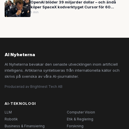
OpenAI blöder 39 miljarder dollar – och ändå
köper SpaceX kodverktyget Cursor för 60
miljarder: Vad händer egentligen med AI-
5 min
boomen?
AI Nyheterna
AI Nyheterna bevakar den senaste utvecklingen inom artificiell
intelligens. Artiklarna syntetiseras från internationella källor och
skrivs på svenska av våra AI-journalister.
Producerad av Brightnest Tech AB
AI-TEKNOLOGI
LLM
Computer Vision
Robotik
Etik & Reglering
Business & Finansiering
Forskning