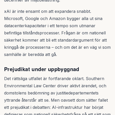
decennier av miljöbelastning.
xAI är inte ensamt om att expandera snabbt.
Microsoft, Google och Amazon bygger alla ut sina
datacenterkapaciteter i ett tempo som utmanar
befintliga tillståndsprocesser. Frågan är om nationell
säkerhet kommer att bli ett standardargument för att
kringgå de processerna – och om det är en väg vi som
samhälle är beredda att gå.
Prejudikat under uppbyggnad
Det rättsliga utfallet är fortfarande oklart. Southern
Environmental Law Center driver aktivt ärendet, och
domstolens bedömning av justitiedepartementets
yttrande återstår att se. Men oavsett dom sätter fallet
ett prejudikat i debatten: AI-infrastruktur har börjat
definieras som nationell säkerhetsfråga på ett sätt som