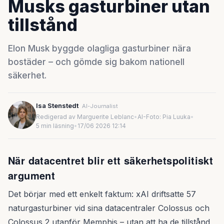
Musks gasturbiner utan
tillstånd
Elon Musk byggde olagliga gasturbiner nära
bostäder – och gömde sig bakom nationell
säkerhet.
Isa Stenstedt
AI-Journalist
Redigerad av Marguerite Leblanc
•
AI-Foto: Pia Luuka
•
5 min läsning
•
17/06 2026 12:14
När datacentret blir ett säkerhetspolitiskt
argument
Det börjar med ett enkelt faktum: xAI driftsatte 57
naturgasturbiner vid sina datacentraler Colossus och
Colossus 2 utanför Memphis – utan att ha de tillstånd