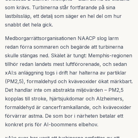
som krävs. Turbinerna står fortfarande på sina
lastbilssläp, ett detalj som säger en hel del om hur
snabbt det hela gick.
Medborgarrättsorganisationen NAACP slog larm
redan förra sommaren och begärde att turbinerna
skulle stängas ned. Skälet är tungt: Memphis-regionen
tillhör redan landets mest luftförorenade, och sedan
xAI:s anläggning togs i drift har halterna av partiklar
(PM2,5), formaldehyd och kväveoxider ökat märkbart.
Det handlar inte om abstrakta miljövärden – PM2,5
kopplas till stroke, hjärtsjukdomar och Alzheimers,
formaldehyd är cancerframkallande, och kväveoxider
förvärrar astma. De som bor i närheten betalar ett
konkret pris för AI-boommens elbehov.