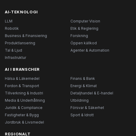
AI-TEKNOLOGI
LLM
Computer Vision
Robotik
Etik & Reglering
Business & Finansiering
Forskning
Produktlansering
Öppen källkod
Tal & Ljud
Agenter & Automation
Infrastruktur
AI I BRANSCHER
Hälsa & Läkemedel
Finans & Bank
Fordon & Transport
Energi & Klimat
Tillverkning & Industri
Detaljhandel & E-handel
Media & Underhållning
Utbildning
Juridik & Compliance
Försvar & Säkerhet
Fastigheter & Bygg
Sport & Idrott
Jordbruk & Livsmedel
REGIONALT