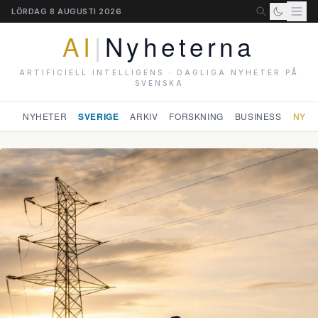
LÖRDAG 8 AUGUSTI 2026
AI
|
Nyheterna
ARTIFICIELL INTELLIGENS · DAGLIGA NYHETER PÅ
SVENSKA
NYHETER
SVERIGE
ARKIV
FORSKNING
BUSINESS
NYHE