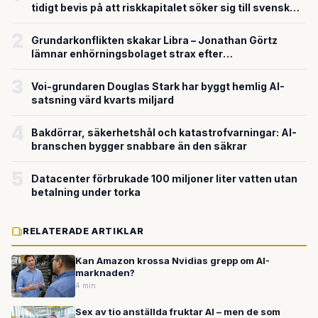
tidigt bevis på att riskkapitalet söker sig till svensk
försvarsteknik
2
Grundarkonflikten skakar Libra – Jonathan Görtz
lämnar enhörningsbolaget strax efter
miljardvärderingen
3
Voi-grundaren Douglas Stark har byggt hemlig AI-
satsning värd kvarts miljard
4
Bakdörrar, säkerhetshål och katastrofvarningar: AI-
branschen bygger snabbare än den säkrar
5
Datacenter förbrukade 100 miljoner liter vatten utan
betalning under torka
RELATERADE ARTIKLAR
Kan Amazon krossa Nvidias grepp om AI-
marknaden?
4 min
Sex av tio anställda fruktar AI – men de som