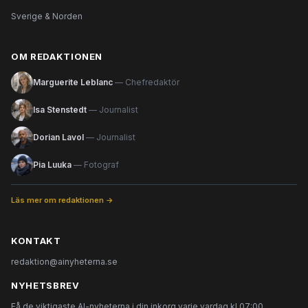
Sverige & Norden
OM REDAKTIONEN
Marguerite Leblanc
— Chefredaktör
Isa Stenstedt
— Journalist
Dorian Lavol
— Journalist
Pia Luuka
— Fotograf
Läs mer om redaktionen →
KONTAKT
redaktion@ainyheterna.se
NYHETSBREV
Få de viktigaste AI-nyheterna i din inkorg varje vardag kl 07:00.