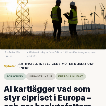
AI-Foto: Pia
•
Bilden är skapad med AI och föreställer inte personen i
Luuka
artikeln.
ARTIFICIELL INTELLIGENS MÖTER KLIMAT OCH
Nyheter
ENERGI
FORSKNING
INFRASTRUKTUR
ENERGI & KLIMAT
AI kartlägger vad som
styr elpriset i Europa –