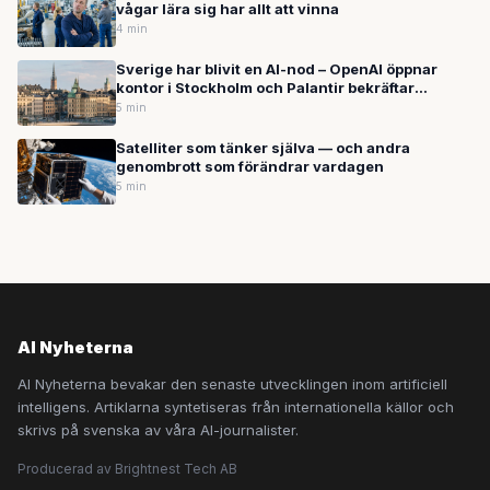
vågar lära sig har allt att vinna
4 min
Sverige har blivit en AI-nod – OpenAI öppnar
kontor i Stockholm och Palantir bekräftar
hemligt försvarssamarbete
5 min
Satelliter som tänker själva — och andra
genombrott som förändrar vardagen
5 min
AI Nyheterna
AI Nyheterna bevakar den senaste utvecklingen inom artificiell
intelligens. Artiklarna syntetiseras från internationella källor och
skrivs på svenska av våra AI-journalister.
Producerad av Brightnest Tech AB