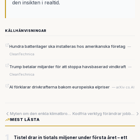
den insikten i realtid.
KÄLLHÄNVISNINGAR
Hundra batterilager ska installeras hos amerikanska företag
—
CleanTechnica
Trump betalar miljarder för att stoppa havsbaserad vindkraft
—
CleanTechnica
AI förklarar drivkrafterna bakom europeiska elpriser
— arXiv cs.AI
Myten om den enkla klimatbromsen: Att kyla planeten kräver teknik som knappt existerar
Kodfria verktyg förändrar jobben – ändå rustar fintech upp sina ledningsgrupper
MEST LÄSTA
1
Tistel drar in tiotals miljoner under första året – ett