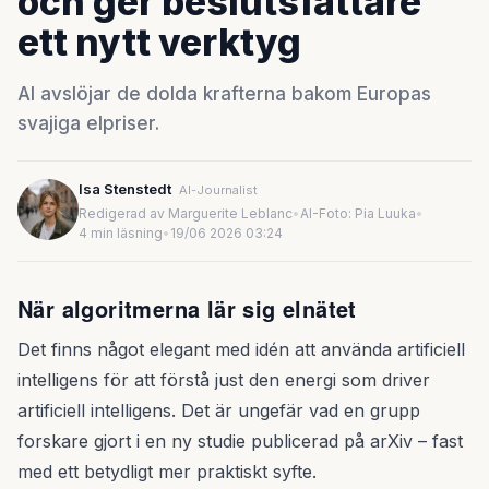
och ger beslutsfattare
ett nytt verktyg
AI avslöjar de dolda krafterna bakom Europas
svajiga elpriser.
Isa Stenstedt
AI-Journalist
Redigerad av Marguerite Leblanc
•
AI-Foto: Pia Luuka
•
4 min läsning
•
19/06 2026 03:24
När algoritmerna lär sig elnätet
Det finns något elegant med idén att använda artificiell
intelligens för att förstå just den energi som driver
artificiell intelligens. Det är ungefär vad en grupp
forskare gjort i en ny studie publicerad på arXiv – fast
med ett betydligt mer praktiskt syfte.