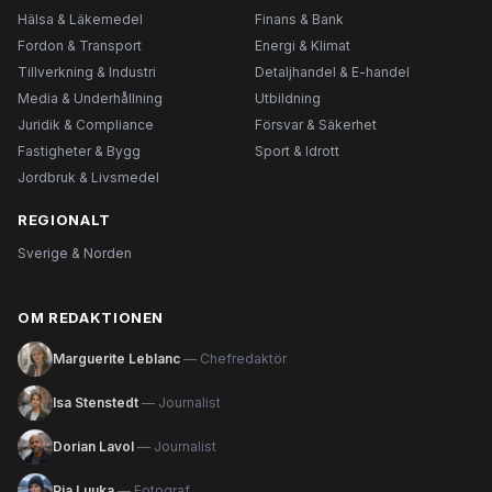
Hälsa & Läkemedel
Finans & Bank
Fordon & Transport
Energi & Klimat
Tillverkning & Industri
Detaljhandel & E-handel
Media & Underhållning
Utbildning
Juridik & Compliance
Försvar & Säkerhet
Fastigheter & Bygg
Sport & Idrott
Jordbruk & Livsmedel
REGIONALT
Sverige & Norden
OM REDAKTIONEN
Marguerite Leblanc
— Chefredaktör
Isa Stenstedt
— Journalist
Dorian Lavol
— Journalist
Pia Luuka
— Fotograf