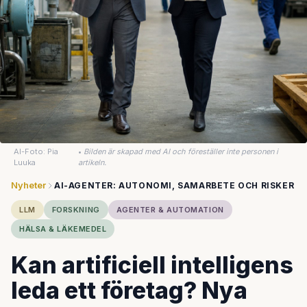
AI-Foto: Pia
•
Bilden är skapad med AI och föreställer inte personen i
Luuka
artikeln.
Nyheter
AI-AGENTER: AUTONOMI, SAMARBETE OCH RISKER
LLM
FORSKNING
AGENTER & AUTOMATION
HÄLSA & LÄKEMEDEL
Kan artificiell intelligens
leda ett företag? Nya