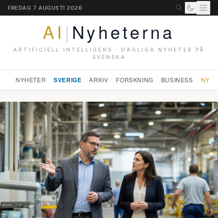
FREDAG 7 AUGUSTI 2026
AI
|
Nyheterna
ARTIFICIELL INTELLIGENS · DAGLIGA NYHETER PÅ
SVENSKA
NYHETER
SVERIGE
ARKIV
FORSKNING
BUSINESS
NYHE