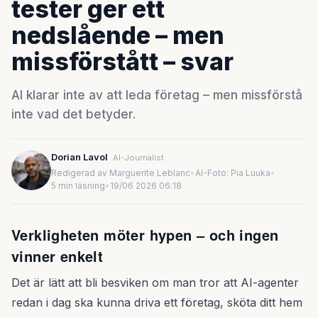
tester ger ett
nedslående – men
missförstått – svar
AI klarar inte av att leda företag – men missförstå
inte vad det betyder.
Dorian Lavol
AI-Journalist
Redigerad av Marguerite Leblanc
•
AI-Foto: Pia Luuka
•
5 min läsning
•
19/06 2026 06:18
Verkligheten möter hypen – och ingen
vinner enkelt
Det är lätt att bli besviken om man tror att AI-agenter
redan i dag ska kunna driva ett företag, sköta ditt hem