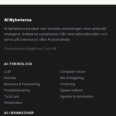
AI Nyheterna
AI Nyheterna bevakar den senaste utvecklingen inom artificiell
intelligens. Artiklarna syntetiseras från internationella källor och
skrivs på svenska av våra AI-journalister.
Producerad av Brightnest Tech AB
AI-TEKNOLOGI
LLM
Computer Vision
Robotik
Etik & Reglering
Business & Finansiering
Forskning
Produktlansering
Öppen källkod
Tal & Ljud
Agenter & Automation
Infrastruktur
AI I BRANSCHER