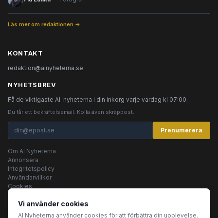
Läs mer om redaktionen →
KONTAKT
redaktion@ainyheterna.se
NYHETSBREV
Få de viktigaste AI-nyheterna i din inkorg varje vardag kl 07:00.
Du får ett bekräftelsemail. Kolla även skräppost.
Prenumerera
Om AI Nyheterna
Annonsera
Integritetspolicy
Användarvillkor
Cookies
Vi använder cookies
AI Nyheterna använder cookies för att förbättra din upplevelse.