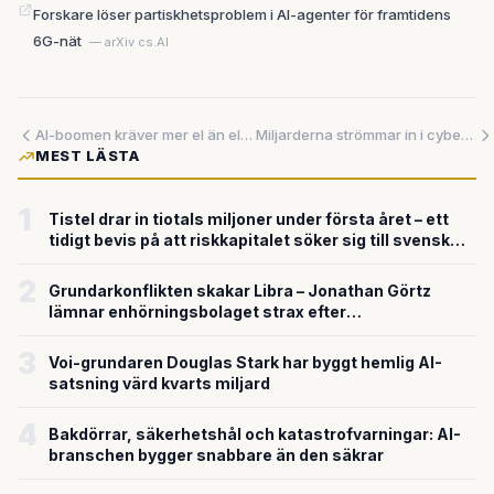
Forskare löser partiskhetsproblem i AI-agenter för framtidens
6G-nät
— arXiv cs.AI
AI-boomen kräver mer el än elnätet kan ge – förtur i kön löser ingenting
Miljarderna strömmar in i cyberskydd – men samhällskritisk infrastruktur står i fokus
MEST LÄSTA
1
Tistel drar in tiotals miljoner under första året – ett
tidigt bevis på att riskkapitalet söker sig till svensk
försvarsteknik
2
Grundarkonflikten skakar Libra – Jonathan Görtz
lämnar enhörningsbolaget strax efter
miljardvärderingen
3
Voi-grundaren Douglas Stark har byggt hemlig AI-
satsning värd kvarts miljard
4
Bakdörrar, säkerhetshål och katastrofvarningar: AI-
branschen bygger snabbare än den säkrar