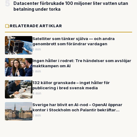
5
Datacenter förbrukade 100 miljoner liter vatten utan
betalning under torka
RELATERADE ARTIKLAR
Satelliter som tänker själva — och andra
genombrott som förändrar vardagen
5 min
Ingen håller i rodret: Tre händelser som avslöjar
maktkampen om AI
5 min
132 källor granskade – inget håller för
publicering i bred svensk media
4 min
Sverige har blivit en AI-nod – OpenAI öppnar
kontor i Stockholm och Palantir bekräftar
hemligt försvarssamarbete
5 min