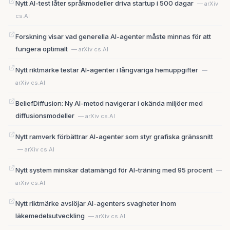
Nytt AI-test låter språkmodeller driva startup i 500 dagar
— arXiv
cs.AI
Forskning visar vad generella AI-agenter måste minnas för att
fungera optimalt
— arXiv cs.AI
Nytt riktmärke testar AI-agenter i långvariga hemuppgifter
—
arXiv cs.AI
BeliefDiffusion: Ny AI-metod navigerar i okända miljöer med
diffusionsmodeller
— arXiv cs.AI
Nytt ramverk förbättrar AI-agenter som styr grafiska gränssnitt
— arXiv cs.AI
Nytt system minskar datamängd för AI-träning med 95 procent
—
arXiv cs.AI
Nytt riktmärke avslöjar AI-agenters svagheter inom
läkemedelsutveckling
— arXiv cs.AI