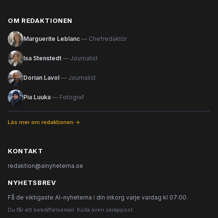
OM REDAKTIONEN
Marguerite Leblanc
— Chefredaktör
Isa Stenstedt
— Journalist
Dorian Lavol
— Journalist
Pia Luuka
— Fotograf
Läs mer om redaktionen →
KONTAKT
redaktion@ainyheterna.se
NYHETSBREV
Få de viktigaste AI-nyheterna i din inkorg varje vardag kl 07:00.
Du får ett bekräftelsemail. Kolla även skräppost.