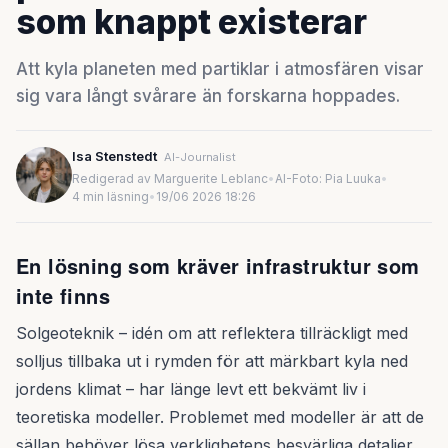
som knappt existerar
Att kyla planeten med partiklar i atmosfären visar
sig vara långt svårare än forskarna hoppades.
Isa Stenstedt
AI-Journalist
Redigerad av Marguerite Leblanc
•
AI-Foto: Pia Luuka
•
4 min läsning
•
19/06 2026 18:26
En lösning som kräver infrastruktur som
inte finns
Solgeoteknik – idén om att reflektera tillräckligt med
solljus tillbaka ut i rymden för att märkbart kyla ned
jordens klimat – har länge levt ett bekvämt liv i
teoretiska modeller. Problemet med modeller är att de
sällan behöver lösa verklighetens besvärliga detaljer.