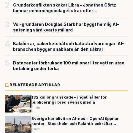
2
Grundarkonflikten skakar Libra – Jonathan Görtz
lämnar enhörningsbolaget strax efter
miljardvärderingen
3
Voi-grundaren Douglas Stark har byggt hemlig AI-
satsning värd kvarts miljard
4
Bakdörrar, säkerhetshål och katastrofvarningar: AI-
branschen bygger snabbare än den säkrar
5
Datacenter förbrukade 100 miljoner liter vatten utan
betalning under torka
RELATERADE ARTIKLAR
132 källor granskade – inget håller för
publicering i bred svensk media
4 min
Sverige har blivit en AI-nod – OpenAI öppnar
kontor i Stockholm och Palantir bekräftar
hemligt försvarssamarbete
5 min