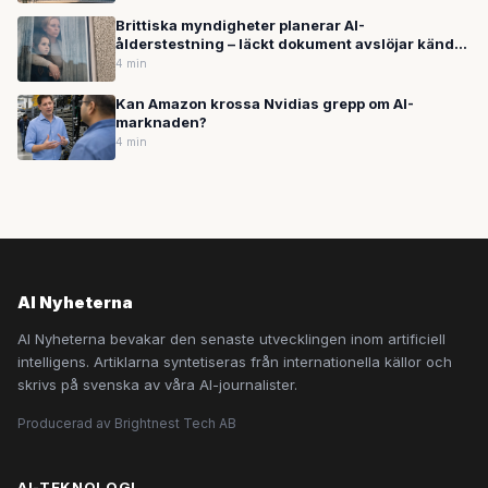
Brittiska myndigheter planerar AI-
ålderstestning – läckt dokument avslöjar kända
brister som kan mista barn för vuxna
4 min
Kan Amazon krossa Nvidias grepp om AI-
marknaden?
4 min
AI Nyheterna
AI Nyheterna bevakar den senaste utvecklingen inom artificiell
intelligens. Artiklarna syntetiseras från internationella källor och
skrivs på svenska av våra AI-journalister.
Producerad av Brightnest Tech AB
AI-TEKNOLOGI