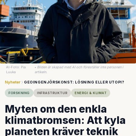
AI-Foto: Pia
•
Bilden är skapad med AI och föreställer inte personen i
Luuka
artikeln.
Nyheter
GEOINGENJÖRSKONST: LÖSNING ELLER UTOPI?
FORSKNING
INFRASTRUKTUR
ENERGI & KLIMAT
Myten om den enkla
klimatbromsen: Att kyla
planeten kräver teknik