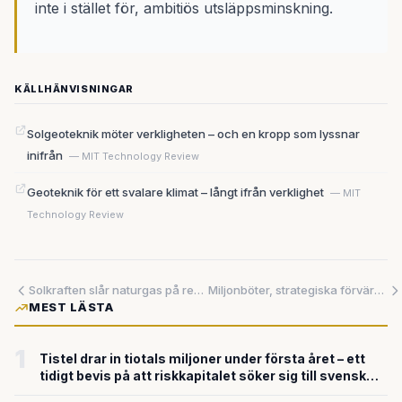
inte i stället för, ambitiös utsläppsminskning.
KÄLLHÄNVISNINGAR
Solgeoteknik möter verkligheten – och en kropp som lyssnar
inifrån
— MIT Technology Review
Geoteknik för ett svalare klimat – långt ifrån verklighet
— MIT
Technology Review
Solkraften slår naturgas på rekordmånga dagar i Kaliforniens elnät – och det är ingen tillfällighet
Miljonböter, strategiska förvärv och nya plattformar — det är dags att ta fintech på allvar
MEST LÄSTA
1
Tistel drar in tiotals miljoner under första året – ett
tidigt bevis på att riskkapitalet söker sig till svensk
försvarsteknik