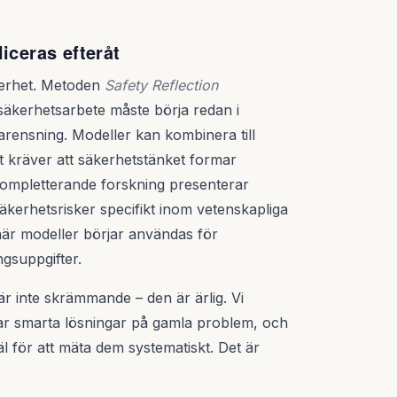
iceras efteråt
kerhet. Metoden
Safety Reflection
äkerhetsarbete måste börja redan i
tarensning. Modeller kan kombinera till
t kräver att säkerhetstänket formar
ompletterande forskning presenterar
säkerhetsrisker specifikt inom vetenskapliga
när modeller börjar användas för
ngsuppgifter.
r inte skrämmande – den är ärlig. Vi
ittar smarta lösningar på gamla problem, och
 väl för att mäta dem systematiskt. Det är