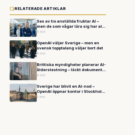
RELATERADE ARTIKLAR
Sex av tio anställda fruktar AI –
men de som vågar lära sig har allt
att vinna
4 min
OpenAI väljer Sverige – men en
svensk topptalang väljer bort det
4 min
Brittiska myndigheter planerar AI-
ålderstestning – läckt dokument
avslöjar kända brister som kan
4 min
mista barn för vuxna
Sverige har blivit en AI-nod –
OpenAI öppnar kontor i Stockholm
och Palantir bekräftar hemligt
5 min
försvarssamarbete