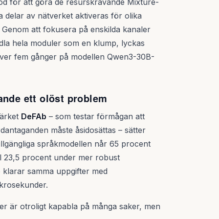
d för att göra de resurskrävande Mixture-
 delar av nätverket aktiveras för olika
g. Genom att fokusera på enskilda kanaler
dla hela moduler som en klump, lyckas
ver fem gånger på modellen Qwen3-30B-
ande ett olöst problem
märket
DeFAb
– som testar förmågan att
dantaganden måste åsidosättas – sätter
tillgängliga språkmodellen når 65 procent
ll 23,5 procent under mer robust
re klarar samma uppgifter med
ikrosekunder.
ler är otroligt kapabla på många saker, men