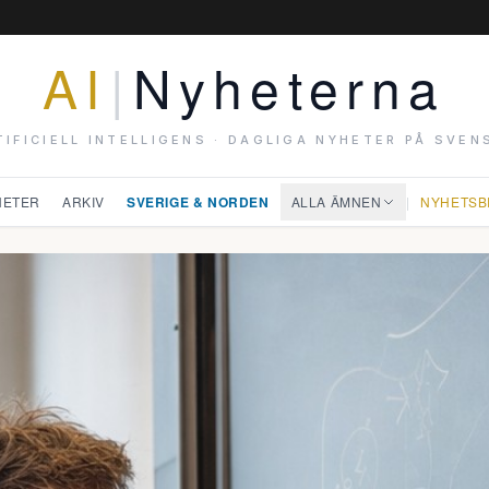
AI
|
Nyheterna
TIFICIELL INTELLIGENS · DAGLIGA NYHETER PÅ SVEN
HETER
ARKIV
SVERIGE & NORDEN
ALLA ÄMNEN
|
NYHETSB