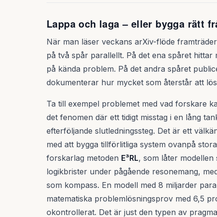
Lappa och laga – eller bygga rätt 
När man läser veckans arXiv-flöde framträder e
på två spår parallellt. På det ena spåret hittar
på kända problem. På det andra spåret publ
dokumenterar hur mycket som återstår att lös
Ta till exempel problemet med vad forskare ka
det fenomen där ett tidigt misstag i en lång tan
efterföljande slutledningssteg. Det är ett välkä
med att bygga tillförlitliga system ovanpå sto
forskarlag metoden
E³RL
, som låter modellen sj
logikbrister under pågående resonemang, med
som kompass. En modell med 8 miljarder param
matematiska problemlösningsprov med 6,5 proc
okontrollerat. Det är just den typen av pragma