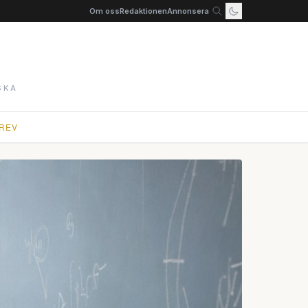
Om oss
Redaktionen
Annonsera
SKA
REV