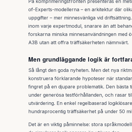
På komprimeringsfronten presenteras en meto
of-Experts-modellerna – en arkitektur där olika
uppgifter – mer minnesvänliga vid driftsättnin
inom varje expertmodul, snarare än att behan
forskarna minska minnesanvändningen med ö
A3B utan att offra träffsäkerheten nämnvärt.
Men grundläggande logik är fortfar
Så långt den goda nyheten. Men det nya rikt
konstruera förklarande hypoteser när standar
fingret på en djupare problematik. Den bästa 
under generösa testförhållanden, och rasar ti
utvärdering. En enkel regelbaserad logiklösa
hundraprocentig träffsäkerhet på under 50 m
Det är en viktig påminnelse: stora språkmodel