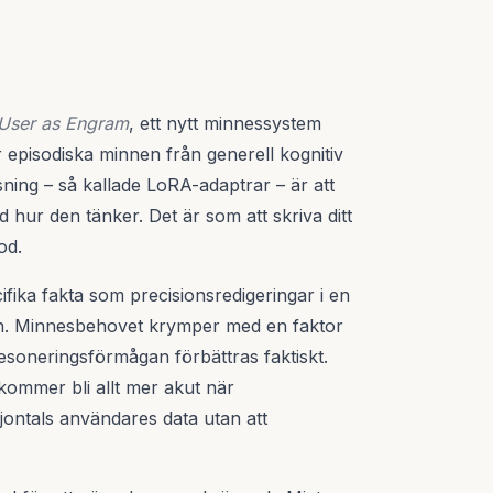
User as Engram
, ett nytt minnessystem
r episodiska minnen från generell kognitiv
ing – så kallade LoRA-adaptrar – är att
hur den tänker. Det är som att skriva ditt
od.
fika fakta som precisionsredigeringar i en
gan. Minnesbehovet krymper med en faktor
esoneringsförmågan förbättras faktiskt.
kommer bli allt mer akut när
jontals användares data utan att