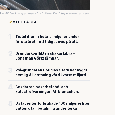
uka
•
Bilden är skapad med AI och föreställer inte personen i artikeln.
MEST LÄSTA
1
Tistel drar in tiotals miljoner under
första året – ett tidigt bevis på att
riskkapitalet söker sig till svensk
försvarsteknik
2
Grundarkonflikten skakar Libra –
Jonathan Görtz lämnar
enhörningsbolaget strax efter
miljardvärderingen
3
Voi-grundaren Douglas Stark har byggt
hemlig AI-satsning värd kvarts miljard
4
Bakdörrar, säkerhetshål och
katastrofvarningar: AI-branschen
bygger snabbare än den säkrar
5
Datacenter förbrukade 100 miljoner liter
vatten utan betalning under torka