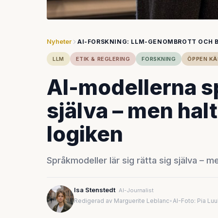
Nyheter
AI-FORSKNING: LLM-GENOMBROTT OCH 
LLM
ETIK & REGLERING
FORSKNING
ÖPPEN KÄ
AI-modellerna sp
själva – men hal
logiken
Språkmodeller lär sig rätta sig själva – m
Isa Stenstedt
AI-Journalist
Redigerad av Marguerite Leblanc
•
AI-Foto: Pia Lu