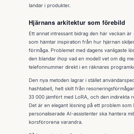
landar i produkter.
Hjärnans arkitektur som förebild
Ett annat intressant bidrag den här veckan är
som hämtar inspiration från hur hjärnan skilje
förmåga. Problemet med dagens vanligaste lösn
den blandar ihop vad en modell vet om dig med 
telefonnummer direkt i en räknares programk
Den nya metoden lagrar i stället användarspeci
hashtabell, helt skilt från resoneringsförmå
33 000 jämfört med LoRA, och den indirekta r
Det är en elegant lösning på ett problem som 
personaliserade AI-assistenter ska hantera mil
korsförorena varandra.