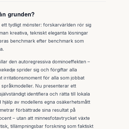
från grunden?
tt tydligt mönster: forskarvärlden rör sig
 man kreativa, tekniskt eleganta lösningar
iceras benchmark efter benchmark som
a.
llar den autoregressiva dominoeffekten –
kekedje sprider sig och förgiftar alla
nt irritationsmoment för alla som jobbat
ra språkmodeller. Nu presenterar ett
älvständigt identifiera och rätta till lokala
 hjälp av modellens egna osäkerhetsmått
etrar förbättrade sina resultat på
ent – utan att minnesfotavtrycket växte
tisk, tillämpningsbar forskning som faktiskt