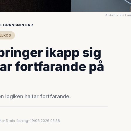
AI-Foto: Pia Lu
BEGRÄNSNINGAR
LLKOD
ringer ikapp sig
tar fortfarande på
en logiken haltar fortfarande.
uka
•
5 min läsning
•
19/06 2026 05:58