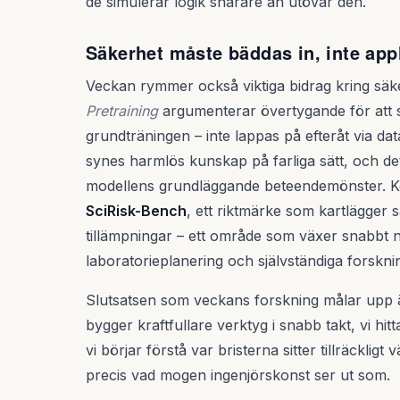
de simulerar logik snarare än utövar den.
Säkerhet måste bäddas in, inte appl
Veckan rymmer också viktiga bidrag kring sä
Pretraining
argumenterar övertygande för att s
grundträningen – inte lappas på efteråt via da
synes harmlös kunskap på farliga sätt, och de
modellens grundläggande beteendemönster. K
SciRisk-Bench
, ett riktmärke som kartlägger 
tillämpningar – ett område som växer snabbt 
laboratorieplanering och självständiga forskni
Slutsatsen som veckans forskning målar upp ä
bygger kraftfullare verktyg i snabb takt, vi h
vi börjar förstå var bristerna sitter tillräckligt
precis vad mogen ingenjörskonst ser ut som.