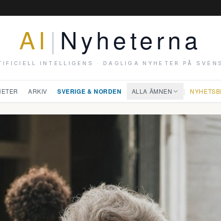
AI
|
Nyheterna
TIFICIELL INTELLIGENS · DAGLIGA NYHETER PÅ SVEN
HETER
ARKIV
SVERIGE & NORDEN
ALLA ÄMNEN
|
NYHETSB