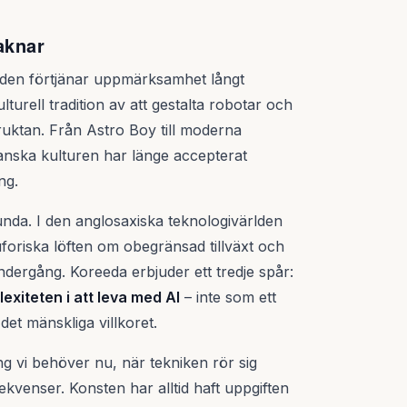
aknar
r den förtjänar uppmärksamhet långt
turell tradition av att gestalta robotar och
ruktan. Från Astro Boy till moderna
anska kulturen har länge accepterat
ng.
unda. I den anglosaxiska teknologivärlden
foriska löften om obegränsad tillväxt och
dergång. Koreeda erbjuder ett tredje spår:
exiteten i att leva med AI
– inte som ett
det mänskliga villkoret.
ng vi behöver nu, när tekniken rör sig
kvenser. Konsten har alltid haft uppgiften