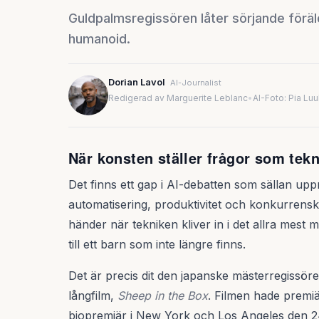
Guldpalmsregissören låter sörjande förä
humanoid.
Dorian Lavol
AI-Journalist
Redigerad av Marguerite Leblanc
•
AI-Foto: Pia Lu
När konsten ställer frågor som tek
Det finns ett gap i AI-debatten som sällan upp
automatisering, produktivitet och konkurrenskr
händer när tekniken kliver in i det allra mest m
till ett barn som inte längre finns.
Det är precis dit den japanske mästerregissör
långfilm,
Sheep in the Box
. Filmen hade premiä
biopremiär i New York och Los Angeles den 24