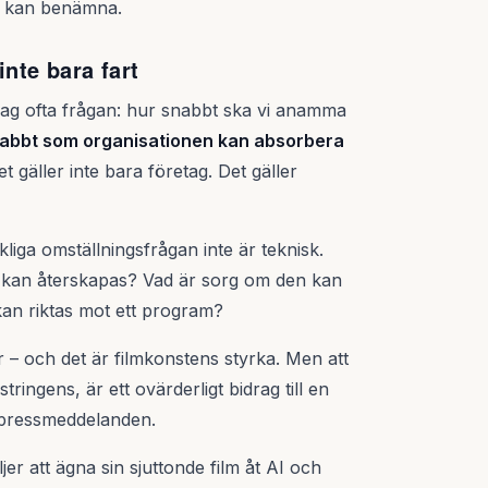
te kan benämna.
inte bara fart
jag ofta frågan: hur snabbt ska vi anamma
abbt som organisationen kan absorbera
et gäller inte bara företag. Det gäller
iga omställningsfrågan inte är teknisk.
t kan återskapas? Vad är sorg om den kan
kan riktas mot ett program?
r – och det är filmkonstens styrka. Men att
tringens, är ett ovärderligt bidrag till en
h pressmeddelanden.
er att ägna sin sjuttonde film åt AI och