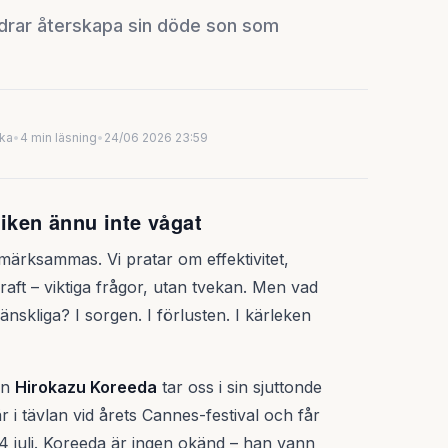
ldrar återskapa sin döde son som
uka
•
4 min läsning
•
24/06 2026 23:59
niken ännu inte vågat
märksammas. Vi pratar om effektivitet,
aft – viktiga frågor, utan tvekan. Men vad
änskliga? I sorgen. I förlusten. I kärleken
en
Hirokazu Koreeda
tar oss i sin sjuttonde
r i tävlan vid årets Cannes-festival och får
 juli. Koreeda är ingen okänd – han vann