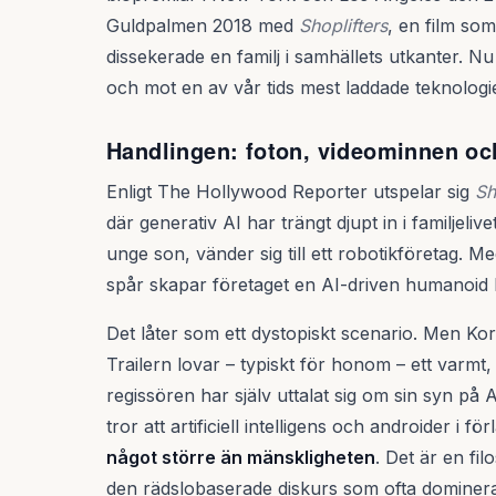
Guldpalmen 2018 med
Shoplifters
, en film so
dissekerade en familj i samhällets utkanter. Nu
och mot en av vår tids mest laddade teknologie
Handlingen: foton, videominnen o
Enligt The Hollywood Reporter utspelar sig
Sh
där generativ AI har trängt djupt in i familjeliv
unge son, vänder sig till ett robotikföretag. Me
spår skapar företaget en AI-driven humanoid 
Det låter som ett dystopiskt scenario. Men Kor
Trailern lovar – typiskt för honom – ett varm
regissören har själv uttalat sig om sin syn på
tror att artificiell intelligens och androider i
något större än mänskligheten
. Det är en fil
den rädslobaserade diskurs som ofta dominera