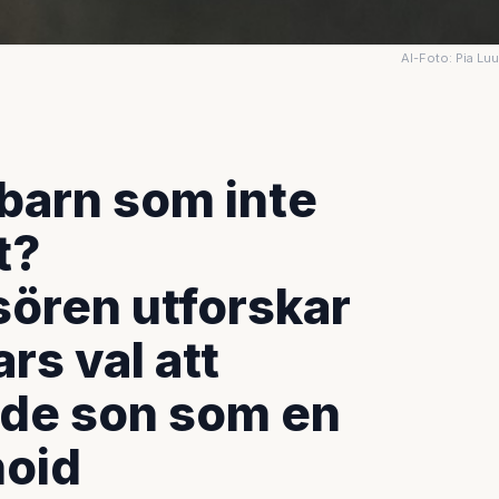
AI-Foto: Pia Lu
 barn som inte
t?
ören utforskar
rs val att
öde son som en
noid