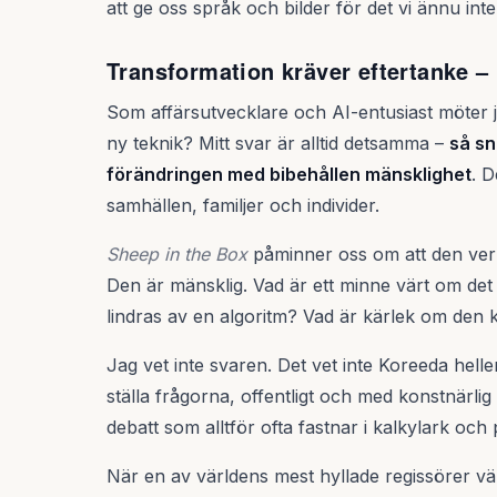
att ge oss språk och bilder för det vi ännu in
Transformation kräver eftertanke – 
Som affärsutvecklare och AI-entusiast möter 
ny teknik? Mitt svar är alltid detsamma –
så sn
förändringen med bibehållen mänsklighet
. D
samhällen, familjer och individer.
Sheep in the Box
påminner oss om att den verkl
Den är mänsklig. Vad är ett minne värt om de
lindras av en algoritm? Vad är kärlek om den 
Jag vet inte svaren. Det vet inte Koreeda helle
ställa frågorna, offentligt och med konstnärlig s
debatt som alltför ofta fastnar i kalkylark oc
När en av världens mest hyllade regissörer välj