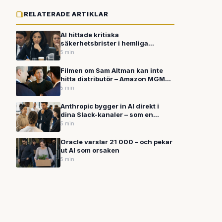
RELATERADE ARTIKLAR
AI hittade kritiska
säkerhetsbrister i hemliga
amerikanska system på timmar —
5 min
i ett planerat test
Filmen om Sam Altman kan inte
hitta distributör – Amazon MGM
hoppade av strax innan bolaget
5 min
investerade 50 miljarder i OpenAI
Anthropic bygger in AI direkt i
dina Slack-kanaler – som en
kollega som aldrig glömmer
5 min
Oracle varslar 21 000 – och pekar
ut AI som orsaken
5 min