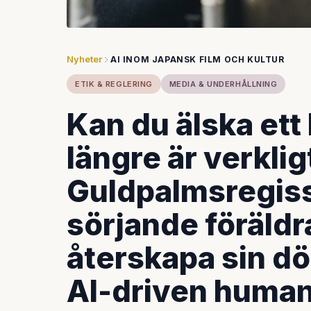
Nyheter
AI INOM JAPANSK FILM OCH KULTUR
ETIK & REGLERING
MEDIA & UNDERHÅLLNING
Kan du älska ett
längre är verklig
Guldpalmsregiss
sörjande föräldra
återskapa sin d
AI-driven huma