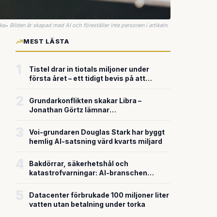
uka
•
Bilden är skapad med AI och föreställer inte personen i artikeln.
MEST LÄSTA
1
Tistel drar in tiotals miljoner under
första året – ett tidigt bevis på att
riskkapitalet söker sig till svensk
försvarsteknik
2
Grundarkonflikten skakar Libra –
Jonathan Görtz lämnar
enhörningsbolaget strax efter
miljardvärderingen
3
Voi-grundaren Douglas Stark har byggt
hemlig AI-satsning värd kvarts miljard
4
Bakdörrar, säkerhetshål och
katastrofvarningar: AI-branschen
bygger snabbare än den säkrar
5
Datacenter förbrukade 100 miljoner liter
vatten utan betalning under torka