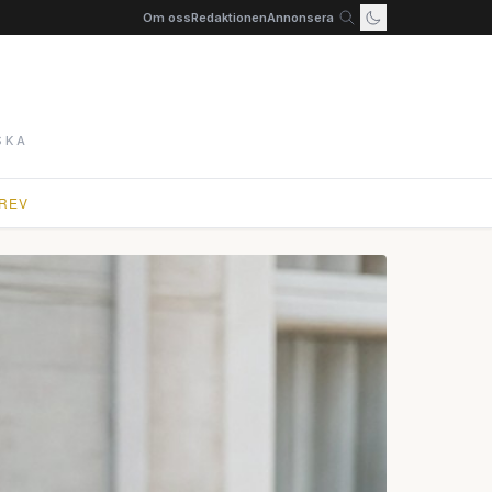
Om oss
Redaktionen
Annonsera
SKA
REV