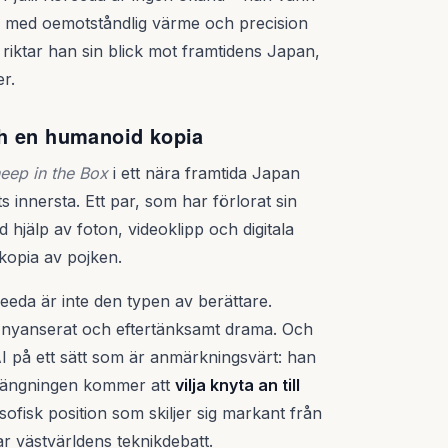
m med oemotståndlig värme och precision
 riktar han sin blick mot framtidens Japan,
r.
ch en humanoid kopia
eep in the Box
i ett nära framtida Japan
ets innersta. Ett par, som har förlorat sin
d hjälp av foton, videoklipp och digitala
kopia av pojken.
eeda är inte den typen av berättare.
t, nyanserat och eftertänksamt drama. Och
 AI på ett sätt som är anmärkningsvärt: han
 förlängningen kommer att
vilja knyta an till
osofisk position som skiljer sig markant från
r västvärldens teknikdebatt.