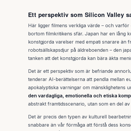
Ett perspektiv som Silicon Valley s
Här ligger filmens verkliga värde – och varfö
bortom filmkritikens sfär. Japan har en lång kul
konstgjorda varelser med empati snarare än f
robotsällskapsdjur på äldreboenden – den jap
tanken att det konstgjorda kan bära äkta meni
Det är ett perspektiv som är befriande annorl
tenderar AI-berättelserna att pendla mellan eu
apokalyptiska varningar om mänsklighetens un
den vardagliga, emotionella och etiska kompl
abstrakt framtidsscenario, utan som en del av 
Det är precis den typen av kulturell bearbetni
snabbare än vår förmåga att förstå dess konse