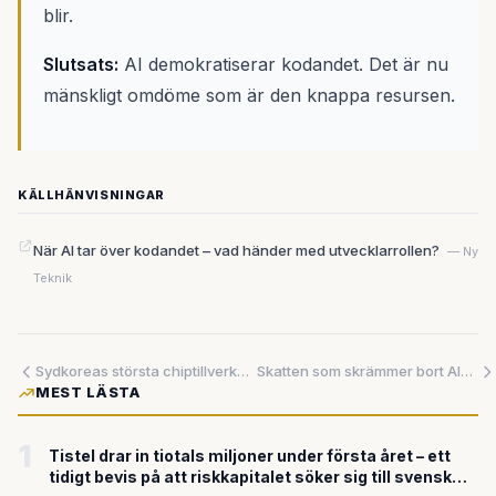
blir.
Slutsats:
AI demokratiserar kodandet. Det är nu
mänskligt omdöme som är den knappa resursen.
KÄLLHÄNVISNINGAR
När AI tar över kodandet – vad händer med utvecklarrollen?
— Ny
Teknik
Sydkoreas största chiptillverkare planerar Wall Street-notering – vill ta in 290 miljarder kronor i ett av branschens djärvaste börsdrag på flera år
Skatten som skrämmer bort AI-talangerna: Sverige förlorar kampen innan den ens börjat
MEST LÄSTA
1
Tistel drar in tiotals miljoner under första året – ett
tidigt bevis på att riskkapitalet söker sig till svensk