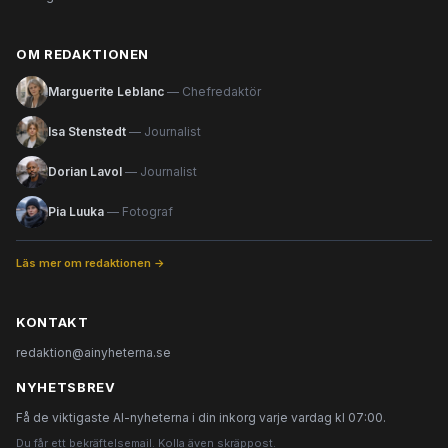
OM REDAKTIONEN
Marguerite Leblanc
— Chefredaktör
Isa Stenstedt
— Journalist
Dorian Lavol
— Journalist
Pia Luuka
— Fotograf
Läs mer om redaktionen →
KONTAKT
redaktion@ainyheterna.se
NYHETSBREV
Få de viktigaste AI-nyheterna i din inkorg varje vardag kl 07:00.
Du får ett bekräftelsemail. Kolla även skräppost.