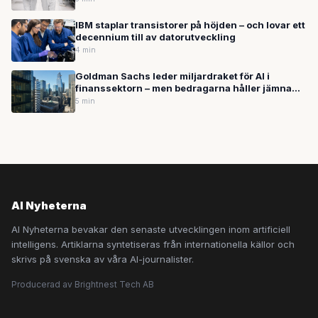
IBM staplar transistorer på höjden – och lovar ett
decennium till av datorutveckling
4 min
Goldman Sachs leder miljardraket för AI i
finanssektorn – men bedragarna håller jämna
steg
5 min
AI Nyheterna
AI Nyheterna bevakar den senaste utvecklingen inom artificiell
intelligens. Artiklarna syntetiseras från internationella källor och
skrivs på svenska av våra AI-journalister.
Producerad av Brightnest Tech AB