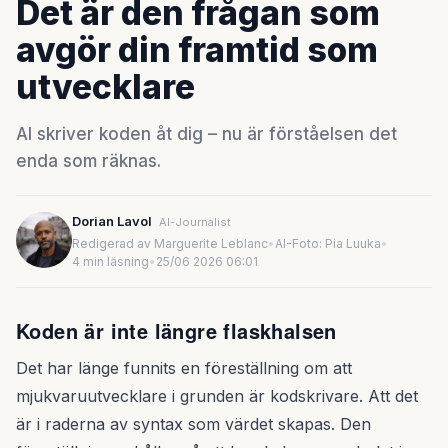
Det är den frågan som
avgör din framtid som
utvecklare
AI skriver koden åt dig – nu är förståelsen det
enda som räknas.
Dorian Lavol
AI-Journalist
Redigerad av Marguerite Leblanc
•
AI-Foto: Pia Luuka
•
4 min läsning
•
25/06 2026 06:01
Koden är inte längre flaskhalsen
Det har länge funnits en föreställning om att
mjukvaruutvecklare i grunden är kodskrivare. Att det
är i raderna av syntax som värdet skapas. Den