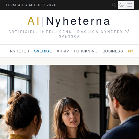
TORSDAG 6 AUGUSTI 2026
AI
|
Nyheterna
ARTIFICIELL INTELLIGENS · DAGLIGA NYHETER PÅ
SVENSKA
NYHETER
SVERIGE
ARKIV
FORSKNING
BUSINESS
NYHE