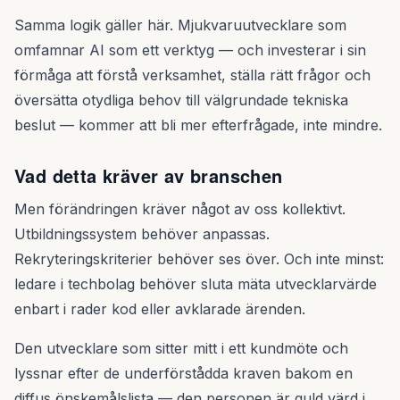
Samma logik gäller här. Mjukvaruutvecklare som
omfamnar AI som ett verktyg — och investerar i sin
förmåga att förstå verksamhet, ställa rätt frågor och
översätta otydliga behov till välgrundade tekniska
beslut — kommer att bli mer efterfrågade, inte mindre.
Vad detta kräver av branschen
Men förändringen kräver något av oss kollektivt.
Utbildningssystem behöver anpassas.
Rekryteringskriterier behöver ses över. Och inte minst:
ledare i techbolag behöver sluta mäta utvecklarvärde
enbart i rader kod eller avklarade ärenden.
Den utvecklare som sitter mitt i ett kundmöte och
lyssnar efter de underförstådda kraven bakom en
diffus önskemålslista — den personen är guld värd i