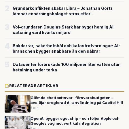
försvarsteknik
2
Grundarkonflikten skakar Libra – Jonathan Görtz
lämnar enhörningsbolaget strax efter
miljardvärderingen
3
Voi-grundaren Douglas Stark har byggt hemlig AI-
satsning värd kvarts miljard
4
Bakdörrar, säkerhetshål och katastrofvarningar: AI-
branschen bygger snabbare än den säkrar
5
Datacenter förbrukade 100 miljoner liter vatten utan
betalning under torka
RELATERADE ARTIKLAR
Glömda chattbottsvar i försvarsbudgeten –
avslöjar oreglerad AI-användning på Capitol Hill
5 min
OpenAI bygger eget chip – och följer Apple och
Googles väg mot vertikal integration
5 min