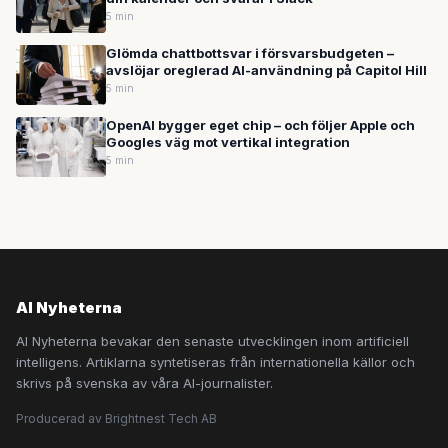
5 min
Glömda chattbottsvar i försvarsbudgeten –
avslöjar oreglerad AI-användning på Capitol Hill
5 min
OpenAI bygger eget chip – och följer Apple och
Googles väg mot vertikal integration
5 min
AI Nyheterna
AI Nyheterna bevakar den senaste utvecklingen inom artificiell
intelligens. Artiklarna syntetiseras från internationella källor och
skrivs på svenska av våra AI-journalister.
Producerad av Brightnest Tech AB