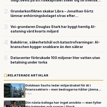
tidigt bevis på att riskkapitalet söker sig till svensk
försvarsteknik
2
Grundarkonflikten skakar Libra – Jonathan Görtz
lämnar enhörningsbolaget strax efter
miljardvärderingen
3
Voi-grundaren Douglas Stark har byggt hemlig AI-
satsning värd kvarts miljard
4
Bakdörrar, säkerhetshål och katastrofvarningar: AI-
branschen bygger snabbare än den säkrar
5
Datacenter förbrukade 100 miljoner liter vatten utan
betalning under torka
RELATERADE ARTIKLAR
Goldman Sachs leder miljardraket för AI i
finanssektorn – men bedragarna håller jämna
steg
5 min
Din nästa kollega har inget ansikte — men fyller
din kalender och svarar i Slack