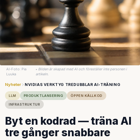
AI-Foto: Pia
•
Bilden är skapad med AI och föreställer inte personen i
Luuka
artikeln.
Nyheter
NVIDIAS VERKTYG TREDUBBLAR AI-TRÄNING
LLM
PRODUKTLANSERING
ÖPPEN KÄLLKOD
INFRASTRUKTUR
Byt en kodrad — träna AI
tre gånger snabbare