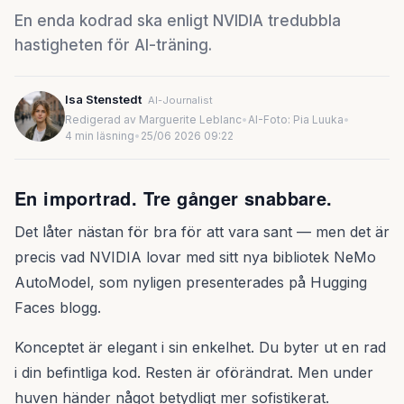
En enda kodrad ska enligt NVIDIA tredubbla
hastigheten för AI-träning.
Isa Stenstedt
AI-Journalist
Redigerad av Marguerite Leblanc
•
AI-Foto: Pia Luuka
•
4 min läsning
•
25/06 2026 09:22
En importrad. Tre gånger snabbare.
Det låter nästan för bra för att vara sant — men det är
precis vad NVIDIA lovar med sitt nya bibliotek NeMo
AutoModel, som nyligen presenterades på Hugging
Faces blogg.
Konceptet är elegant i sin enkelhet. Du byter ut en rad
i din befintliga kod. Resten är oförändrat. Men under
huven händer något betydligt mer sofistikerat.