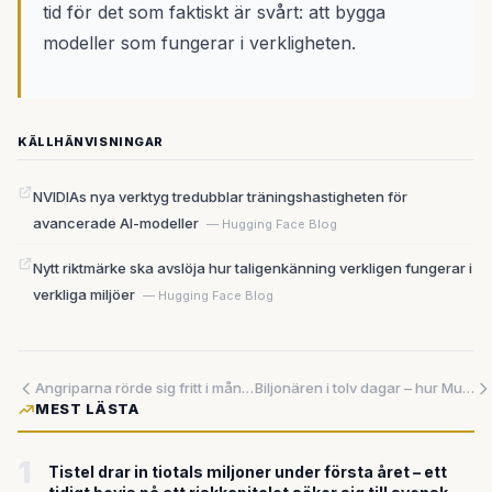
tid för det som faktiskt är svårt: att bygga
modeller som fungerar i verkligheten.
KÄLLHÄNVISNINGAR
NVIDIAs nya verktyg tredubblar träningshastigheten för
avancerade AI-modeller
— Hugging Face Blog
Nytt riktmärke ska avslöja hur taligenkänning verkligen fungerar i
verkliga miljöer
— Hugging Face Blog
Angriparna rörde sig fritt i månader — med hjälp av en sårbarhet Cisco inte kände till
Biljonären i tolv dagar – hur Musks historiska rekord smälte bort på mindre än två veckor
MEST LÄSTA
1
Tistel drar in tiotals miljoner under första året – ett