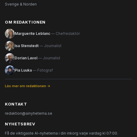
Sverige & Norden
OM REDAKTIONEN
Marguerite Leblanc
— Chefredaktör
Isa Stenstedt
— Journalist
Dorian Lavol
— Journalist
Pia Luuka
— Fotograf
Läs mer om redaktionen →
KONTAKT
redaktion@ainyheterna.se
NYHETSBREV
Få de viktigaste AI-nyheterna i din inkorg varje vardag kl 07:00.