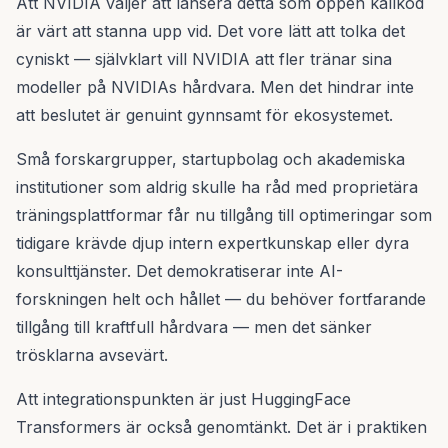
Att NVIDIA väljer att lansera detta som öppen källkod
är värt att stanna upp vid. Det vore lätt att tolka det
cyniskt — självklart vill NVIDIA att fler tränar sina
modeller på NVIDIAs hårdvara. Men det hindrar inte
att beslutet är genuint gynnsamt för ekosystemet.
Små forskargrupper, startupbolag och akademiska
institutioner som aldrig skulle ha råd med proprietära
träningsplattformar får nu tillgång till optimeringar som
tidigare krävde djup intern expertkunskap eller dyra
konsulttjänster. Det demokratiserar inte AI-
forskningen helt och hållet — du behöver fortfarande
tillgång till kraftfull hårdvara — men det sänker
trösklarna avsevärt.
Att integrationspunkten är just HuggingFace
Transformers är också genomtänkt. Det är i praktiken