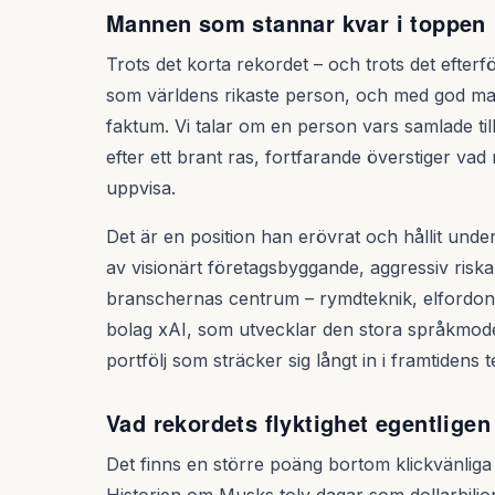
Mannen som stannar kvar i toppen
Trots det korta rekordet – och trots det efterfö
som världens rikaste person, och med god marg
faktum. Vi talar om en person vars samlade ti
efter ett brant ras, fortfarande överstiger va
uppvisa.
Det är en position han erövrat och hållit un
av visionärt företagsbyggande, aggressiv riskap
branschernas centrum – rymdteknik, elfordon, ar
bolag xAI, som utvecklar den stora språkmodell
portfölj som sträcker sig långt in i framtidens 
Vad rekordets flyktighet egentligen
Det finns en större poäng bortom klickvänliga 