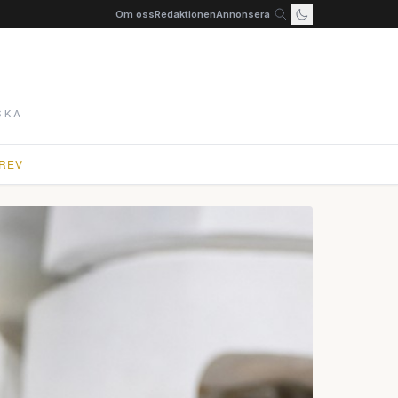
Om oss
Redaktionen
Annonsera
SKA
REV