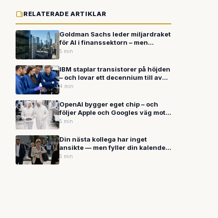
RELATERADE ARTIKLAR
Goldman Sachs leder miljardraket
för AI i finanssektorn – men
bedragarna håller jämna steg
5 min
IBM staplar transistorer på höjden
– och lovar ett decennium till av
datorutveckling
4 min
OpenAI bygger eget chip – och
följer Apple och Googles väg mot
vertikal integration
5 min
Din nästa kollega har inget
ansikte — men fyller din kalender
och svarar i Slack
5 min