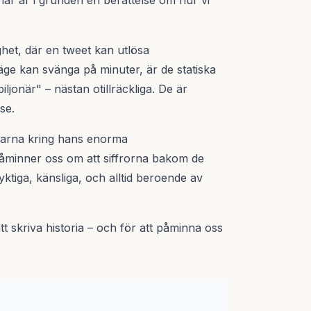
när är i grunden en berättelse om hur vi
ighet, där en tweet kan utlösa
ge kan svänga på minuter, är de statiska
ljonär" – nästan otillräckliga. De är
se.
garna kring hans enorma
åminner oss om att siffrorna bakom de
lyktiga, känsliga, och alltid beroende av
tt skriva historia – och för att påminna oss