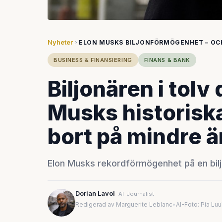
Nyheter
ELON MUSKS BILJONFÖRMÖGENHET – OC
BUSINESS & FINANSIERING
FINANS & BANK
Biljonären i tolv
Musks historisk
bort på mindre ä
Elon Musks rekordförmögenhet på en biljo
Dorian Lavol
AI-Journalist
Redigerad av Marguerite Leblanc
•
AI-Foto: Pia Lu