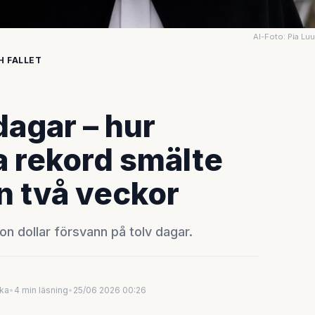
AI-Foto: Pia Lu
H FALLET
 dagar – hur
a rekord smälte
n två veckor
n dollar försvann på tolv dagar.
uka
•
4 min läsning
•
25/06 2026 00:26