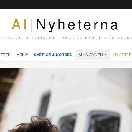
AI
|
Nyheterna
TIFICIELL INTELLIGENS · DAGLIGA NYHETER PÅ SVEN
HETER
ARKIV
SVERIGE & NORDEN
ALLA ÄMNEN
|
NYHETSB