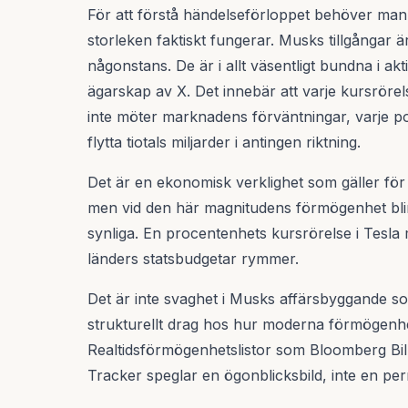
För att förstå händelseförloppet behöver man
storleken faktiskt fungerar. Musks tillgångar är
någonstans. De är i allt väsentligt bundna i akt
ägarskap av X. Det innebär att varje kursröre
inte möter marknadens förväntningar, varje pol
flytta tiotals miljarder i antingen riktning.
Det är en ekonomisk verklighet som gäller för a
men vid den här magnitudens förmögenhet bli
synliga. En procentenhets kursrörelse i Tesla
länders statsbudgetar rymmer.
Det är inte svaghet i Musks affärsbyggande som
strukturellt drag hos hur moderna förmögenh
Realtidsförmögenhetslistor som Bloomberg Bil
Tracker speglar en ögonblicksbild, inte en pe