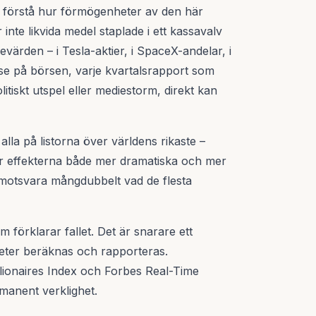
 förstå hur förmögenheter av den här
 inte likvida medel staplade i ett kassavalv
ievärden – i Tesla-aktier, i SpaceX-andelar, i
lse på börsen, varje kvartalsrapport som
itiskt utspel eller mediestorm, direkt kan
lla på listorna över världens rikaste –
r effekterna både mer dramatiska och mer
 motsvara mångdubbelt vad de flesta
 förklarar fallet. Det är snarare ett
eter beräknas och rapporteras.
lionaires Index och Forbes Real-Time
rmanent verklighet.