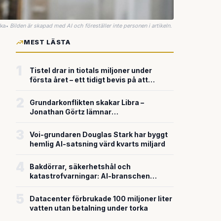
uka
•
Bilden är skapad med AI och föreställer inte personen i artikeln.
MEST LÄSTA
1
Tistel drar in tiotals miljoner under
första året – ett tidigt bevis på att
riskkapitalet söker sig till svensk
försvarsteknik
2
Grundarkonflikten skakar Libra –
Jonathan Görtz lämnar
enhörningsbolaget strax efter
miljardvärderingen
3
Voi-grundaren Douglas Stark har byggt
hemlig AI-satsning värd kvarts miljard
4
Bakdörrar, säkerhetshål och
katastrofvarningar: AI-branschen
bygger snabbare än den säkrar
5
Datacenter förbrukade 100 miljoner liter
vatten utan betalning under torka