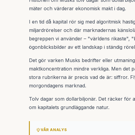
Historien om Musks tolv dagar som dollarbiljo
mäter och värderar ekonomisk makt i dag.
I en tid då kapital rör sig med algoritmisk hast
miljardrörelser och där marknadernas känslolä
begreppen vi använder – "världens rikaste", "bi
ögonblicksbilder av ett landskap i ständig rörel
Det gör varken Musks bedrifter eller utmanin
maktkoncentration mindre verkliga. Men det p
stora rubrikerna är precis vad de är: siffror. F
morgondagens marknad.
Tolv dagar som dollarbiljonär. Det räcker för a
om kapitalets grundläggande natur.
VÅR ANALYS