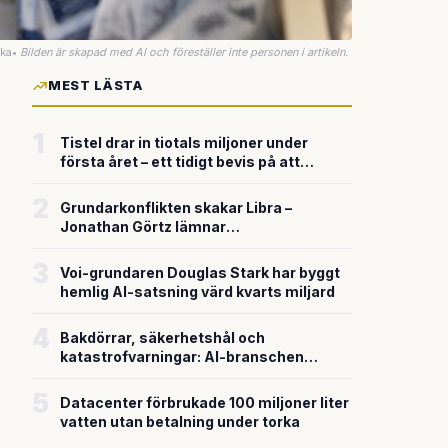
uka
•
Bilden är skapad med AI och föreställer inte personen i artikeln.
MEST LÄSTA
1
Tistel drar in tiotals miljoner under
första året – ett tidigt bevis på att
riskkapitalet söker sig till svensk
försvarsteknik
2
Grundarkonflikten skakar Libra –
Jonathan Görtz lämnar
enhörningsbolaget strax efter
miljardvärderingen
3
Voi-grundaren Douglas Stark har byggt
hemlig AI-satsning värd kvarts miljard
4
Bakdörrar, säkerhetshål och
katastrofvarningar: AI-branschen
bygger snabbare än den säkrar
5
Datacenter förbrukade 100 miljoner liter
vatten utan betalning under torka