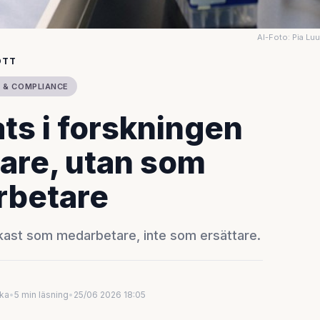
AI-Foto: Pia Lu
OTT
K & COMPLIANCE
ats i forskningen
tare, utan som
rbetare
arkast som medarbetare, inte som ersättare.
uka
•
5 min läsning
•
25/06 2026 18:05