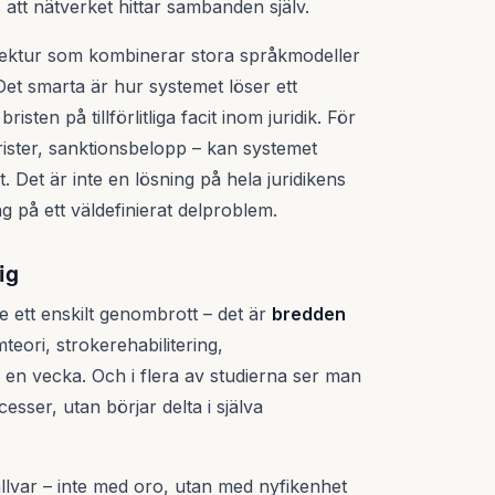
att nätverket hittar sambanden själv.
kitektur som kombinerar stora språkmodeller
Det smarta är hur systemet löser ett
sten på tillförlitliga facit inom juridik. För
rister, sanktionsbelopp – kan systemet
Det är inte en lösning på hela juridikens
g på ett väldefinierat delproblem.
ig
ett enskilt genombrott – det är
bredden
teori, strokerehabilitering,
 på en vecka. Och i flera av studierna ser man
cesser, utan börjar delta i själva
allvar – inte med oro, utan med nyfikenhet