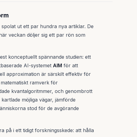
orm
polat ut ett par hundra nya artiklar. De
här veckan döljer sig ett par rön som
est konceptuellt spännande studien: ett
ntbaserade AI-systemet
AIM
för att
ll approximation är särskilt effektiv för
et matematiskt ramverk för
ddade kvantalgoritmmer, och genombrott
n kartlade möjliga vägar, jämförde
Människorna stod för de avgörande
ra på i ett tidigt forskningsskede: att hålla