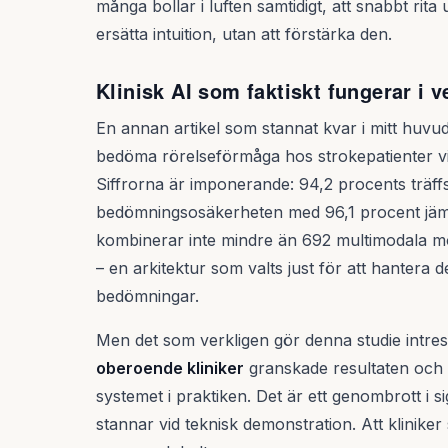
många bollar i luften samtidigt, att snabbt rita 
ersätta intuition, utan att förstärka den.
Klinisk AI som faktiskt fungerar i v
En annan artikel som stannat kvar i mitt huvu
bedöma rörelseförmåga hos strokepatienter via
Siffrorna är imponerande: 94,2 procents träf
bedömningsosäkerheten med 96,1 procent jämfö
kombinerar inte mindre än 692 multimodala mod
– en arkitektur som valts just för att hantera d
bedömningar.
Men det som verkligen gör denna studie intressa
oberoende kliniker
granskade resultaten och u
systemet i praktiken. Det är ett genombrott i 
stannar vid teknisk demonstration. Att klinike