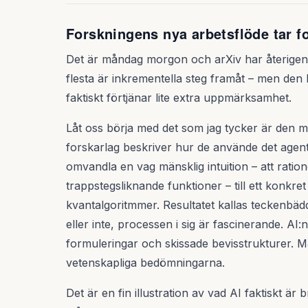
Forskningens nya arbetsflöde tar f
Det är måndag morgon och arXiv har återigen s
flesta är inkrementella steg framåt – men den 
faktiskt förtjänar lite extra uppmärksamhet.
Låt oss börja med det som jag tycker är den m
forskarlag beskriver hur de använde det age
omvandla en vag mänsklig intuition – att ratione
trappstegsliknande funktioner – till ett konkr
kvantalgoritmmer. Resultatet kallas teckenbä
eller inte, processen i sig är fascinerande. AI:
formuleringar och skissade bevisstrukturer. 
vetenskapliga bedömningarna.
Det är en fin illustration av vad AI faktiskt är b