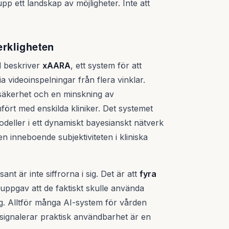
upp ett landskap av möjligheter. Inte att
erkligheten
d beskriver
xAARA
, ett system för att
 videoinspelningar från flera vinklar.
fsäkerhet och en minskning av
rt med enskilda kliniker. Det systemet
eller i ett dynamiskt bayesianskt nätverk
en inneboende subjektiviteten i kliniska
nt är inte siffrorna i sig. Det är att
fyra
ppgav att de faktiskt skulle använda
sig. Alltför många AI-system för vården
r signalerar praktisk användbarhet är en