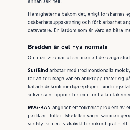
annan sak helt.
Hemligheterna bakom det, enligt forskarnas eg
osäkerhetsuppskattning och förklarbarhet anpas
datavetare. En lärdom som är värd att bära me
Bredden är det nya normala
Om man zoomar ut ser man att de övriga studi
SurfBind
arbetar med tredimensionella moleky
för att förutsäga var en antikropp fäster sig på
kallade diskontinuerliga epitoper, bindningss
sekvensen, öppnar för mer träffsäker läkemed
MVG-KAN
angriper ett folkhälsoproblem av ett
partiklar i luften. Modellen väger samman geog
vindstyrka i en fysikaliskt förankrad graf – ett