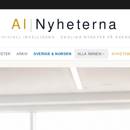
AI
|
Nyheterna
TIFICIELL INTELLIGENS · DAGLIGA NYHETER PÅ SVEN
HETER
ARKIV
SVERIGE & NORDEN
ALLA ÄMNEN
|
NYHETSB