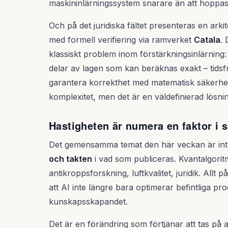
maskininlärningssystem snarare än att hoppas 
Och på det juridiska fältet presenteras en ar
med formell verifiering via ramverket
Catala
. 
klassiskt problem inom förstärkningsinlärning: bri
delar av lagen som kan beräknas exakt – tidsf
garantera korrekthet med matematisk säkerhet. 
komplexitet, men det är en väldefinierad lösnin
Hastigheten är numera en faktor i s
Det gemensamma temat den här veckan är inte 
och takten
i vad som publiceras. Kvantalgoritm
antikroppsforskning, luftkvalitet, juridik. Allt
att AI inte längre bara optimerar befintliga pro
kunskapsskapandet.
Det är en förändring som förtjänar att tas på 