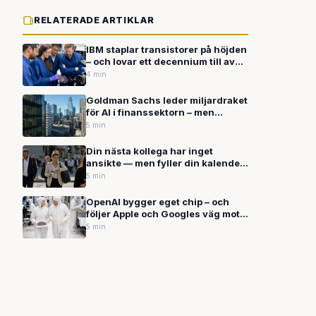
RELATERADE ARTIKLAR
IBM staplar transistorer på höjden
– och lovar ett decennium till av
datorutveckling
4 min
Goldman Sachs leder miljardraket
för AI i finanssektorn – men
bedragarna håller jämna steg
5 min
Din nästa kollega har inget
ansikte — men fyller din kalender
och svarar i Slack
5 min
OpenAI bygger eget chip – och
följer Apple och Googles väg mot
vertikal integration
5 min