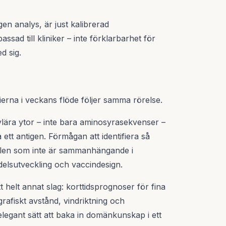
en analys, är just kalibrerad
sad till kliniker – inte förklarbarhet för
d sig.
erna i veckans flöde följer samma rörelse.
lära ytor – inte bara aminosyrasekvenser –
 ett antigen. Förmågan att identifiera så
tällen som inte är sammanhängande i
elsutveckling och vaccindesign.
 helt annat slag: korttidsprognoser för fina
rafiskt avstånd, vindriktning och
 elegant sätt att baka in domänkunskap i ett