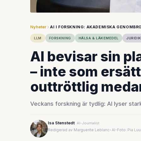
Nyheter
AI I FORSKNING: AKADEMISKA GENOMBR
LLM
FORSKNING
HÄLSA & LÄKEMEDEL
JURIDI
AI bevisar sin pl
– inte som ersät
outtröttlig meda
Veckans forskning är tydlig: AI lyser st
Isa Stenstedt
AI-Journalist
Redigerad av Marguerite Leblanc
•
AI-Foto: Pia Lu