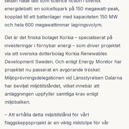
sedan hade låtit som science fiction i svensk
energidebatt: en solcellspark på 150 megawatt-peak,
kopplad till ett batterilager med kapaciteten 150 MW
och hela 600 megawattimmar lagringsvolym.
Det är det finska bolaget Korkia – specialiserat på
investeringar i förnybar energi – som driver projektet
via sitt svenska dotterbolag Korkia Renewables
Development Sweden. Och enligt Energy Monitor har
projektet nu passerat en avgörande tröskel:
Miljöprövningsdelegationen vid Länsstyrelsen Dalarna
har beviljat miljötillståndet, vilket innebär att
anläggningen uppfyller samtliga krav enligt
miljöbalken.
– Att erhålla detta miljötillstånd för vårt
flaggskeppsprojekt är en viktig milstolpe för vår