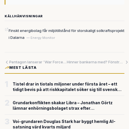
KÄLLHÄNVISNINGAR
Finskt energibolag får miljötillstånd för storskaligt solkraftsprojekt
i Dalarna
— Energy Monitor
Pentagon lanserar 'War Force' – värvar toppingenjörer till militär AI med techbranschens språk
Hinner bankerna med? Fönstret för modernisering håller på att stängas
MEST LÄSTA
1
Tistel drar in tiotals miljoner under första året – ett
tidigt bevis på att riskkapitalet söker sig till svensk
försvarsteknik
2
Grundarkonflikten skakar Libra – Jonathan Görtz
lämnar enhörningsbolaget strax efter
miljardvärderingen
3
Voi-grundaren Douglas Stark har byggt hemlig AI-
satsning värd kvarts miljard