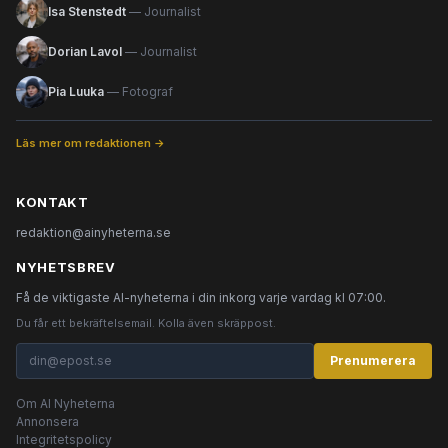
Isa Stenstedt
— Journalist
Dorian Lavol
— Journalist
Pia Luuka
— Fotograf
Läs mer om redaktionen →
KONTAKT
redaktion@ainyheterna.se
NYHETSBREV
Få de viktigaste AI-nyheterna i din inkorg varje vardag kl 07:00.
Du får ett bekräftelsemail. Kolla även skräppost.
Prenumerera
Om AI Nyheterna
Annonsera
Integritetspolicy