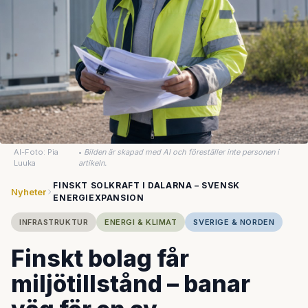
AI-Foto: Pia
•
Bilden är skapad med AI och föreställer inte personen i
Luuka
artikeln.
FINSKT SOLKRAFT I DALARNA – SVENSK
Nyheter
ENERGIEXPANSION
INFRASTRUKTUR
ENERGI & KLIMAT
SVERIGE & NORDEN
Finskt bolag får
miljötillstånd – banar