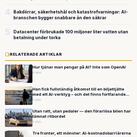
4
Bakdörrar, säkerhetshål och katastrofvarningar: AI-
branschen bygger snabbare än den säkrar
5
Datacenter förbrukade 100 miljoner liter vatten utan
betalning under torka
RELATERADE ARTIKLAR
Hur tjänar man pengar på AI? Inte som OpenAI
4 min
Han fick fullständig åtkomst till en biljettjätte
med ett AI-verktyg – och det finns fortfarande
inga regler för det
5 min
Utan ratt, utan pedaler — den förarlösa bilen har
lämnat ritbordet
5 min
Tre fronter, ett mönster: AI-kostnadsbarriärerna