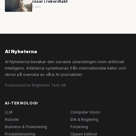
rasar i rekordtakt
5 min
AI Nyheterna
AI Nyheterna bevakar den senaste utvecklingen inom artificiell
intelligens. Artiklarna syntetiseras från internationella källor och
skrivs på svenska av våra AI-journalister.
Producerad av Brightnest Tech AB
AI-TEKNOLOGI
LLM
Computer Vision
Robotik
Etik & Reglering
Business & Finansiering
Forskning
Produktlansering
Öppen källkod