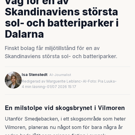
väg för en av
Skandinaviens största
sol- och batteriparker i
Dalarna
Finskt bolag får miljötillstånd för en av
Skandinaviens största sol- och batteriparker.
Isa Stenstedt
AI-Journalist
Redigerad av Marguerite Leblanc
•
AI-Foto: Pia Luuka
•
4 min läsning
•
01/07 2026 15:17
En milstolpe vid skogsbrynet i Vilmoren
Utanför Smedjebacken, i ett skogsområde som heter
Vilmoren, planeras nu något som för bara några år