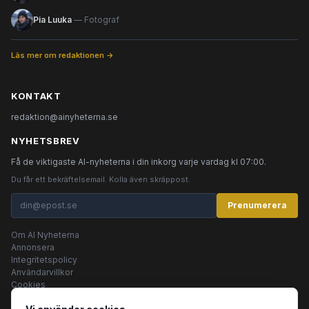
Pia Luuka
— Fotograf
Läs mer om redaktionen →
KONTAKT
redaktion@ainyheterna.se
NYHETSBREV
Få de viktigaste AI-nyheterna i din inkorg varje vardag kl 07:00.
Du får ett bekräftelsemail. Kolla även skräppost.
Prenumerera
Om AI Nyheterna
Annonsera
Integritetspolicy
Användarvillkor
Cookies