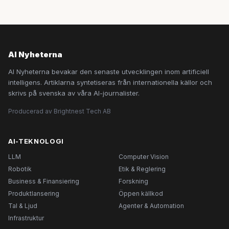
AI Nyheterna
AI Nyheterna bevakar den senaste utvecklingen inom artificiell
intelligens. Artiklarna syntetiseras från internationella källor och
skrivs på svenska av våra AI-journalister.
Producerad av Brightnest Tech AB
AI-TEKNOLOGI
LLM
Computer Vision
Robotik
Etik & Reglering
Business & Finansiering
Forskning
Produktlansering
Öppen källkod
Tal & Ljud
Agenter & Automation
Infrastruktur