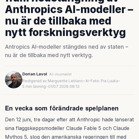
Anthropics AI-modeller –
nu är de tillbaka med
nytt forskningsverktyg
Antropics AI-modeller stängdes ned av staten –
nu är de tillbaka med nytt verktyg.
Dorian Lavol
AI-Journalist
Redigerad av Marguerite Leblanc
•
AI-Foto: Pia Luuka
•
5 min läsning
•
01/07 2026 08:13
En vecka som förändrade spelplanen
Den 12 juni, tre dagar efter att Anthropic hade lanserat
sina flaggskeppsmodeller Claude Fable 5 och Claude
Mythos 5, slog den amerikanska regeringen till med