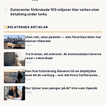
5
Datacenter förbrukade 100 miljoner liter vatten utan
betalning under torka
RELATERADE ARTIKLAR
Utan ratt, utan pedaler — den förarlösa bilen har
lämnat ritbordet
5 min
Tre fronter, ett mönster: AI-kostnadsbarriärerna
rasar i rekordtakt
5 min
Han fick fullständig åtkomst till en biljettjätte
med ett AI-verktyg – och det finns fortfarande
inga regler för det
5 min
Hur tjänar man pengar på AI? Inte som OpenAI
4 min