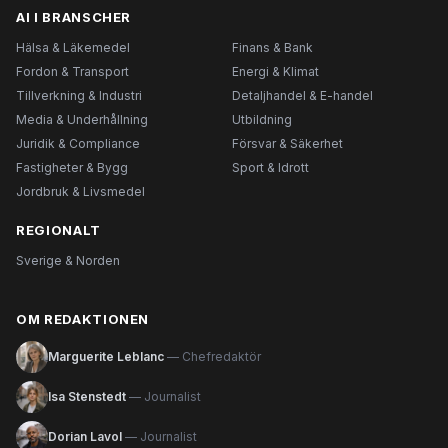
AI I BRANSCHER
Hälsa & Läkemedel
Finans & Bank
Fordon & Transport
Energi & Klimat
Tillverkning & Industri
Detaljhandel & E-handel
Media & Underhållning
Utbildning
Juridik & Compliance
Försvar & Säkerhet
Fastigheter & Bygg
Sport & Idrott
Jordbruk & Livsmedel
REGIONALT
Sverige & Norden
OM REDAKTIONEN
Marguerite Leblanc
— Chefredaktör
Isa Stenstedt
— Journalist
Dorian Lavol
— Journalist