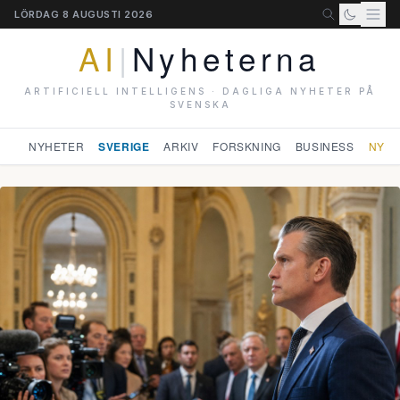
LÖRDAG 8 AUGUSTI 2026
AI
|
Nyheterna
ARTIFICIELL INTELLIGENS · DAGLIGA NYHETER PÅ
SVENSKA
NYHETER
SVERIGE
ARKIV
FORSKNING
BUSINESS
NYHE