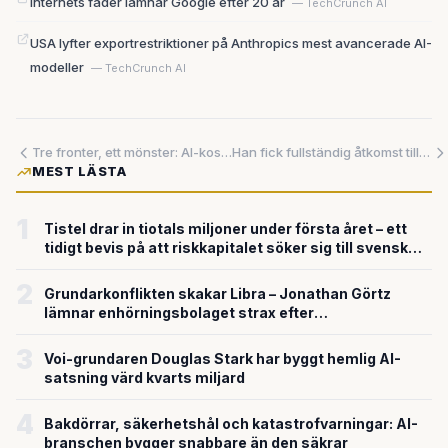
Internets fader lämnar Google efter 20 år
— TechCrunch AI
USA lyfter exportrestriktioner på Anthropics mest avancerade AI-
modeller
— TechCrunch AI
Tre fronter, ett mönster: AI-kostnadsbarriärerna rasar i rekordtakt
Han fick fullständig åtkomst till en biljettjätte med ett AI-verktyg – och det finns fortfarande inga regler för det
MEST LÄSTA
1
Tistel drar in tiotals miljoner under första året – ett
tidigt bevis på att riskkapitalet söker sig till svensk
försvarsteknik
2
Grundarkonflikten skakar Libra – Jonathan Görtz
lämnar enhörningsbolaget strax efter
miljardvärderingen
3
Voi-grundaren Douglas Stark har byggt hemlig AI-
satsning värd kvarts miljard
4
Bakdörrar, säkerhetshål och katastrofvarningar: AI-
branschen bygger snabbare än den säkrar