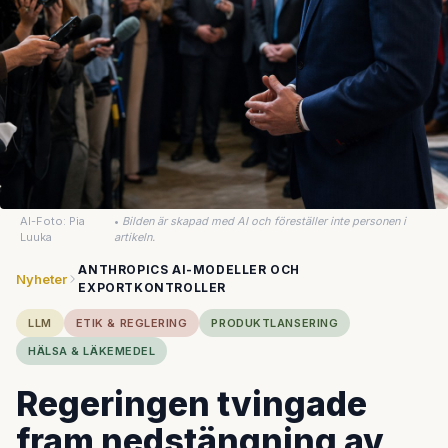
AI-Foto: Pia
•
Bilden är skapad med AI och föreställer inte personen i
Luuka
artikeln.
ANTHROPICS AI-MODELLER OCH
Nyheter
EXPORTKONTROLLER
LLM
ETIK & REGLERING
PRODUKTLANSERING
HÄLSA & LÄKEMEDEL
Regeringen tvingade
fram nedstängning av