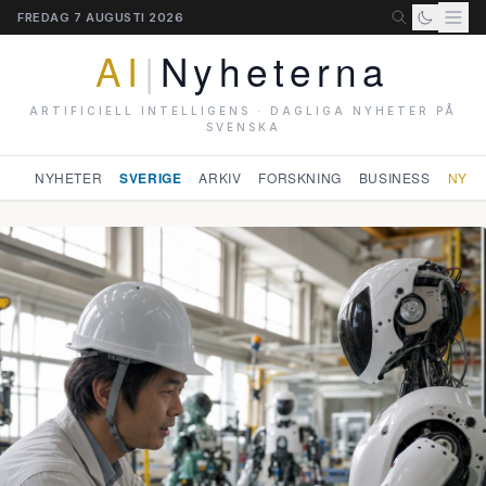
FREDAG 7 AUGUSTI 2026
AI
|
Nyheterna
ARTIFICIELL INTELLIGENS · DAGLIGA NYHETER PÅ
SVENSKA
NYHETER
SVERIGE
ARKIV
FORSKNING
BUSINESS
NYHE