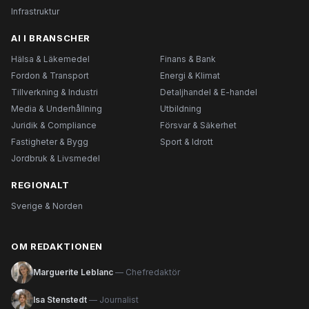
Infrastruktur
AI I BRANSCHER
Hälsa & Läkemedel
Finans & Bank
Fordon & Transport
Energi & Klimat
Tillverkning & Industri
Detaljhandel & E-handel
Media & Underhållning
Utbildning
Juridik & Compliance
Försvar & Säkerhet
Fastigheter & Bygg
Sport & Idrott
Jordbruk & Livsmedel
REGIONALT
Sverige & Norden
OM REDAKTIONEN
Marguerite Leblanc
— Chefredaktör
Isa Stenstedt
— Journalist