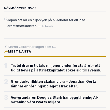
KÄLLHÄNVISNINGAR
Japan satsar en biljon yen på AI-robotar för att lösa
arbetskraftsbristen
— AI News
Klarna välkomnar lagen som förbjuder provisionsstyrning mot dyra krediter – trots att modellen var en del av bolagets tidiga tillväxt
MEST LÄSTA
1
Tistel drar in tiotals miljoner under första året – ett
tidigt bevis på att riskkapitalet söker sig till svensk
försvarsteknik
2
Grundarkonflikten skakar Libra – Jonathan Görtz
lämnar enhörningsbolaget strax efter
miljardvärderingen
3
Voi-grundaren Douglas Stark har byggt hemlig AI-
satsning värd kvarts miljard