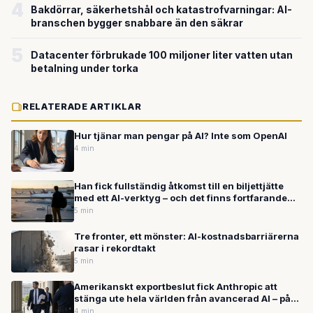
4
Bakdörrar, säkerhetshål och katastrofvarningar: AI-
branschen bygger snabbare än den säkrar
5
Datacenter förbrukade 100 miljoner liter vatten utan
betalning under torka
RELATERADE ARTIKLAR
Hur tjänar man pengar på AI? Inte som OpenAI
4 min
Han fick fullständig åtkomst till en biljettjätte
med ett AI-verktyg – och det finns fortfarande
inga regler för det
5 min
Tre fronter, ett mönster: AI-kostnadsbarriärerna
rasar i rekordtakt
5 min
Amerikanskt exportbeslut fick Anthropic att
stänga ute hela världen från avancerad AI – på
tre veckor
4 min