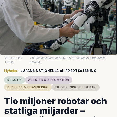
AI-Foto: Pia
•
Bilden är skapad med AI och föreställer inte personen i
Luuka
artikeln.
Nyheter
JAPANS NATIONELLA AI-ROBOTSATSNING
ROBOTIK
AGENTER & AUTOMATION
BUSINESS & FINANSIERING
TILLVERKNING & INDUSTRI
Tio miljoner robotar och
statliga miljarder –