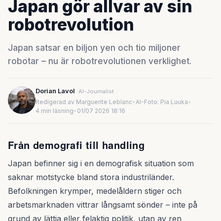
Japan gör allvar av sin
robotrevolution
Japan satsar en biljon yen och tio miljoner
robotar – nu är robotrevolutionen verklighet.
Dorian Lavol
AI-Journalist
Redigerad av Marguerite Leblanc
•
AI-Foto: Pia Luuka
•
4 min läsning
•
01/07 2026 18:16
Från demografi till handling
Japan befinner sig i en demografisk situation som
saknar motstycke bland stora industriländer.
Befolkningen krymper, medelåldern stiger och
arbetsmarknaden vittrar långsamt sönder – inte på
grund av lättja eller felaktig politik, utan av ren