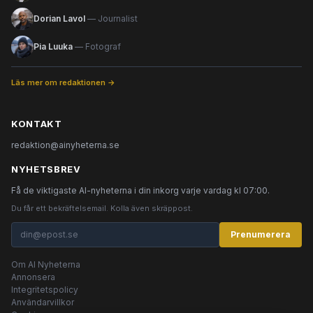
Dorian Lavol
— Journalist
Pia Luuka
— Fotograf
Läs mer om redaktionen →
KONTAKT
redaktion@ainyheterna.se
NYHETSBREV
Få de viktigaste AI-nyheterna i din inkorg varje vardag kl 07:00.
Du får ett bekräftelsemail. Kolla även skräppost.
Prenumerera
Om AI Nyheterna
Annonsera
Integritetspolicy
Användarvillkor