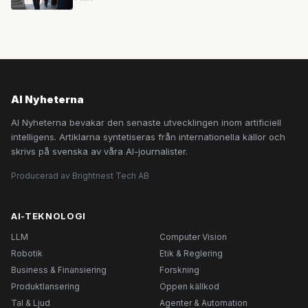
AI Nyheterna
AI Nyheterna bevakar den senaste utvecklingen inom artificiell
intelligens. Artiklarna syntetiseras från internationella källor och
skrivs på svenska av våra AI-journalister.
Producerad av Brightnest Tech AB
AI-TEKNOLOGI
LLM
Computer Vision
Robotik
Etik & Reglering
Business & Finansiering
Forskning
Produktlansering
Öppen källkod
Tal & Ljud
Agenter & Automation