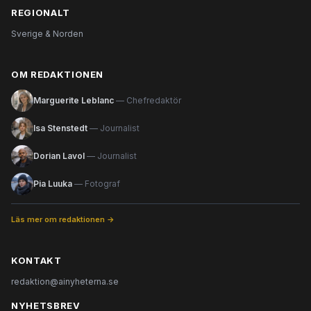
REGIONALT
Sverige & Norden
OM REDAKTIONEN
Marguerite Leblanc
— Chefredaktör
Isa Stenstedt
— Journalist
Dorian Lavol
— Journalist
Pia Luuka
— Fotograf
Läs mer om redaktionen →
KONTAKT
redaktion@ainyheterna.se
NYHETSBREV