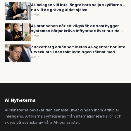
AI-bolagen vill inte längre bara sälja skyfflarna –
nu vill de gräva guldet själva
5 min
AI-branschen når ett vägskäl: de som bygger
systemen börjar kräva inflytande över hur de
används
5 min
Zuckerberg erkänner: Metas AI-agenter har inte
utvecklats i den takt ledningen räknat med
4 min
AI Nyheterna
AI Nyheterna bevakar den senaste utvecklingen inom artificiell
intelligens. Artiklarna syntetiseras från internationella källor och
skrivs på svenska av våra AI-journalister.