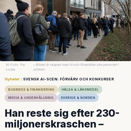
AI-Foto: Pia
•
Bilden är skapad med AI och föreställer inte personen i
Luuka
artikeln.
Nyheter
SVENSK AI-SCEN: FÖRVÄRV OCH KONKURSER
BUSINESS & FINANSIERING
HÄLSA & LÄKEMEDEL
MEDIA & UNDERHÅLLNING
SVERIGE & NORDEN
Han reste sig efter 230-
miljonerskraschen –