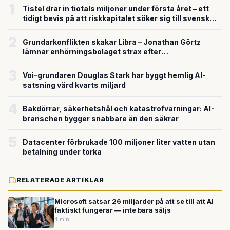
1
Tistel drar in tiotals miljoner under första året – ett
tidigt bevis på att riskkapitalet söker sig till svensk
försvarsteknik
2
Grundarkonflikten skakar Libra – Jonathan Görtz
lämnar enhörningsbolaget strax efter
miljardvärderingen
3
Voi-grundaren Douglas Stark har byggt hemlig AI-
satsning värd kvarts miljard
4
Bakdörrar, säkerhetshål och katastrofvarningar: AI-
branschen bygger snabbare än den säkrar
5
Datacenter förbrukade 100 miljoner liter vatten utan
betalning under torka
RELATERADE ARTIKLAR
Microsoft satsar 26 miljarder på att se till att AI
faktiskt fungerar — inte bara säljs
4 min