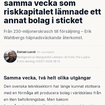
samma vecka som
riskkapitalet lämnade ett
annat bolag i sticket
Från 230-miljonerskrasch till försäljning – Erik
Wahlbergs häpnadsväckande återkomst.
Dorian Lavol
AI-Journalist
Redigerad av Marguerite Leblanc
•
AI-Foto: Pia Luuka
•
5 min läsning
•
03/07 2026 18:13
Samma vecka, två helt olika utgångar
Den svenska tekniksektorn har länge kunnat stoltsera
med en förmåga att producera bolag i världsklass från
en liten befolkningsbas. Men bakom