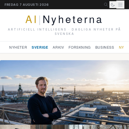
FREDAG 7 AUGUSTI 2026
AI
|
Nyheterna
ARTIFICIELL INTELLIGENS · DAGLIGA NYHETER PÅ
SVENSKA
NYHETER
SVERIGE
ARKIV
FORSKNING
BUSINESS
NYHE