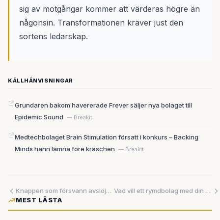
sig av motgångar kommer att värderas högre än
någonsin. Transformationen kräver just den
sortens ledarskap.
KÄLLHÄNVISNINGAR
Grundaren bakom havererade Frever säljer nya bolaget till
Epidemic Sound
— Breakit
Medtechbolaget Brain Stimulation försatt i konkurs – Backing
Minds hann lämna före kraschen
— Breakit
Knappen som försvann avslöjade hur beroende vi redan blivit av AI
Vad vill ett rymdbolag med din telefon? Uppgifter om SpaceX AI-handenhet väcker fler frågor än svar
MEST LÄSTA