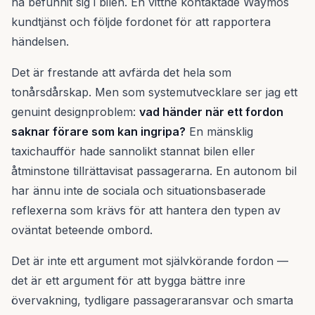
ha befunnit sig i bilen. En vittne kontaktade Waymos
kundtjänst och följde fordonet för att rapportera
händelsen.
Det är frestande att avfärda det hela som
tonårsdårskap. Men som systemutvecklare ser jag ett
genuint designproblem:
vad händer när ett fordon
saknar förare som kan ingripa?
En mänsklig
taxichaufför hade sannolikt stannat bilen eller
åtminstone tillrättavisat passagerarna. En autonom bil
har ännu inte de sociala och situationsbaserade
reflexerna som krävs för att hantera den typen av
oväntat beteende ombord.
Det är inte ett argument mot självkörande fordon —
det är ett argument för att bygga bättre inre
övervakning, tydligare passageraransvar och smarta