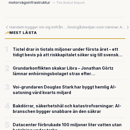
motorvägsinfrastruktur
— The Robot Report
Handeln bygger om sig inifrån – data och lojalitet avgör vem som överlever
Smörgåskedjan som nämner AI 22 gånger – utan att förklara varför
MEST LÄSTA
1
Tistel drar in tiotals miljoner under första året – ett
tidigt bevis på att riskkapitalet söker sig till svensk
försvarsteknik
2
Grundarkonflikten skakar Libra – Jonathan Görtz
lämnar enhörningsbolaget strax efter
miljardvärderingen
3
Voi-grundaren Douglas Stark har byggt hemlig AI-
satsning värd kvarts miljard
4
Bakdörrar, säkerhetshål och katastrofvarningar: AI-
branschen bygger snabbare än den säkrar
5
Datacenter förbrukade 100 miljoner liter vatten utan