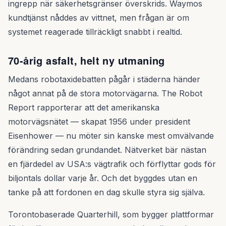
ingrepp när säkerhetsgränser överskrids. Waymos
kundtjänst nåddes av vittnet, men frågan är om
systemet reagerade tillräckligt snabbt i realtid.
70-årig asfalt, helt ny utmaning
Medans robotaxidebatten pågår i städerna händer
något annat på de stora motorvägarna. The Robot
Report rapporterar att det amerikanska
motorvägsnätet — skapat 1956 under president
Eisenhower — nu möter sin kanske mest omvälvande
förändring sedan grundandet. Nätverket bär nästan
en fjärdedel av USA:s vägtrafik och förflyttar gods för
biljontals dollar varje år. Och det byggdes utan en
tanke på att fordonen en dag skulle styra sig själva.
Torontobaserade Quarterhill, som bygger plattformar