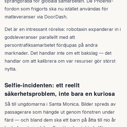
språngbräda för globala samarbeten. De Phoenix-
fordon som frigjorts ska nu istället användas för
matleveranser via DoorDash.
Det är en intressant rörelse: robotaxin expanderar in i
godsleveranser parallellt med att
persontrafiksamarbetet fördjupas på andra
marknader. Det handlar inte om ett bakslag — det
handlar om att kalibrera om var resurser gör störst
nytta.
Selfie-incidenten: ett reellt
säkerhetsproblem, inte bara en kuriosa
Så till ungdomarna i Santa Monica. Bilder spreds av
passagerare som hängde ut genom fönstren under
färd — och bland dem ska ett barn på åtta till nio år