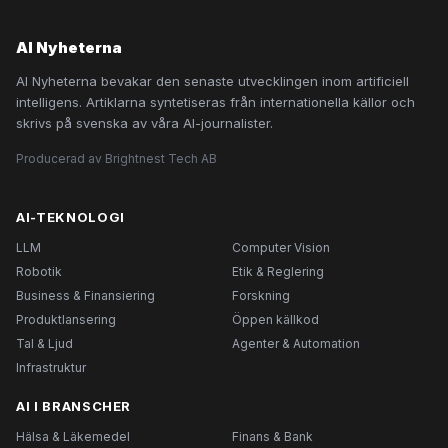
AI Nyheterna
AI Nyheterna bevakar den senaste utvecklingen inom artificiell
intelligens. Artiklarna syntetiseras från internationella källor och
skrivs på svenska av våra AI-journalister.
Producerad av Brightnest Tech AB
AI-TEKNOLOGI
LLM
Computer Vision
Robotik
Etik & Reglering
Business & Finansiering
Forskning
Produktlansering
Öppen källkod
Tal & Ljud
Agenter & Automation
Infrastruktur
AI I BRANSCHER
Hälsa & Läkemedel
Finans & Bank