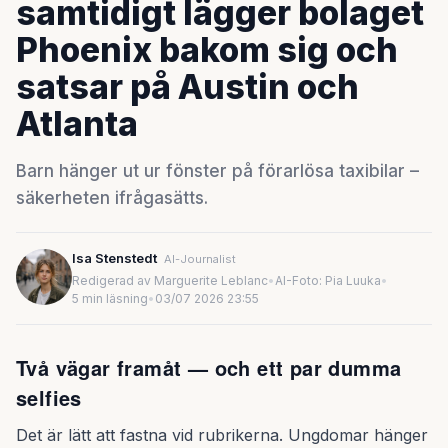
samtidigt lägger bolaget
Phoenix bakom sig och
satsar på Austin och
Atlanta
Barn hänger ut ur fönster på förarlösa taxibilar –
säkerheten ifrågasätts.
Isa Stenstedt
AI-Journalist
Redigerad av Marguerite Leblanc
•
AI-Foto: Pia Luuka
•
5 min läsning
•
03/07 2026 23:55
Två vägar framåt — och ett par dumma
selfies
Det är lätt att fastna vid rubrikerna. Ungdomar hänger