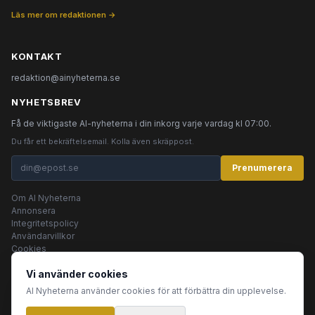
Läs mer om redaktionen →
KONTAKT
redaktion@ainyheterna.se
NYHETSBREV
Få de viktigaste AI-nyheterna i din inkorg varje vardag kl 07:00.
Du får ett bekräftelsemail. Kolla även skräppost.
Prenumerera
Om AI Nyheterna
Annonsera
Integritetspolicy
Användarvillkor
Cookies
Vi använder cookies
AI Nyheterna använder cookies för att förbättra din upplevelse.
© 2026 AI Nyheterna •
Integritetspolicy
•
Användarvillkor
•
Cookies