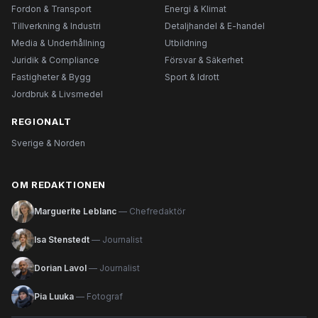
Fordon & Transport
Energi & Klimat
Tillverkning & Industri
Detaljhandel & E-handel
Media & Underhållning
Utbildning
Juridik & Compliance
Försvar & Säkerhet
Fastigheter & Bygg
Sport & Idrott
Jordbruk & Livsmedel
REGIONALT
Sverige & Norden
OM REDAKTIONEN
Marguerite Leblanc
— Chefredaktör
Isa Stenstedt
— Journalist
Dorian Lavol
— Journalist
Pia Luuka
— Fotograf