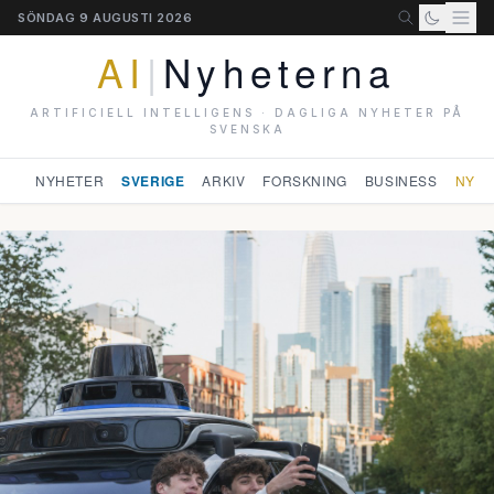
SÖNDAG 9 AUGUSTI 2026
AI
|
Nyheterna
ARTIFICIELL INTELLIGENS · DAGLIGA NYHETER PÅ
SVENSKA
NYHETER
SVERIGE
ARKIV
FORSKNING
BUSINESS
NYHE