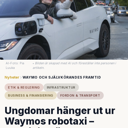
AI-Foto: Pia
•
Bilden är skapad med AI och föreställer inte personen i
Luuka
artikeln.
Nyheter
WAYMO OCH SJÄLVKÖRANDES FRAMTID
ETIK & REGLERING
INFRASTRUKTUR
BUSINESS & FINANSIERING
FORDON & TRANSPORT
Ungdomar hänger ut ur
Waymos robotaxi –