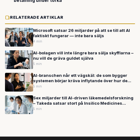
betalning under torka
RELATERADE ARTIKLAR
Microsoft satsar 26 miljarder på att se till att AI
faktiskt fungerar — inte bara säljs
4 min
AI-bolagen vill inte längre bara sälja skyfflarna –
nu vill de gräva guldet själva
5 min
AI-branschen når ett vägskäl: de som bygger
systemen börjar kräva inflytande över hur de
används
5 min
Sex miljarder till AI-driven läkemedelsforskning
– Takeda satsar stort på Insilico Medicines
plattform
5 min