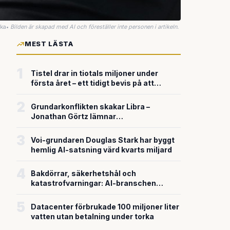
uka
•
Bilden är skapad med AI och föreställer inte personen i artikeln.
MEST LÄSTA
1
Tistel drar in tiotals miljoner under
första året – ett tidigt bevis på att
riskkapitalet söker sig till svensk
försvarsteknik
2
Grundarkonflikten skakar Libra –
Jonathan Görtz lämnar
enhörningsbolaget strax efter
miljardvärderingen
3
Voi-grundaren Douglas Stark har byggt
hemlig AI-satsning värd kvarts miljard
4
Bakdörrar, säkerhetshål och
katastrofvarningar: AI-branschen
bygger snabbare än den säkrar
5
Datacenter förbrukade 100 miljoner liter
vatten utan betalning under torka