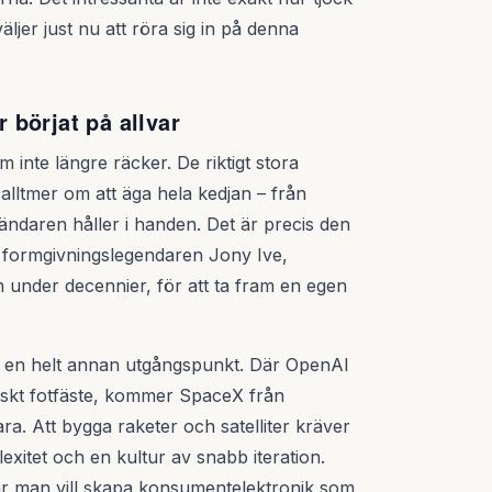
ljer just nu att röra sig in på denna
börjat på allvar
 inte längre räcker. De riktigt stora
r alltmer om att äga hela kedjan – från
vändaren håller i handen. Det är precis den
 formgivningslegendaren Jony Ive,
under decennier, för att ta fram en egen
 en helt annan utgångspunkt. Där OpenAI
iskt fotfäste, kommer SpaceX från
a. Att bygga raketer och satelliter kräver
xitet och en kultur av snabb iteration.
är man vill skapa konsumentelektronik som