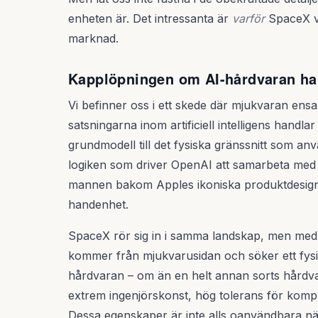
enheten är. Det intressanta är
varför
SpaceX vä
marknad.
Kapplöpningen om AI-hårdvaran har 
Vi befinner oss i ett skede där mjukvaran ensam
satsningarna inom artificiell intelligens handla
grundmodell till det fysiska gränssnitt som an
logiken som driver OpenAI att samarbeta med
mannen bakom Apples ikoniska produktdesign 
handenhet.
SpaceX rör sig in i samma landskap, men med
kommer från mjukvarusidan och söker ett fys
hårdvaran – om än en helt annan sorts hårdvar
extrem ingenjörskonst, hög tolerans för komple
Dessa egenskaper är inte alls oanvändbara n