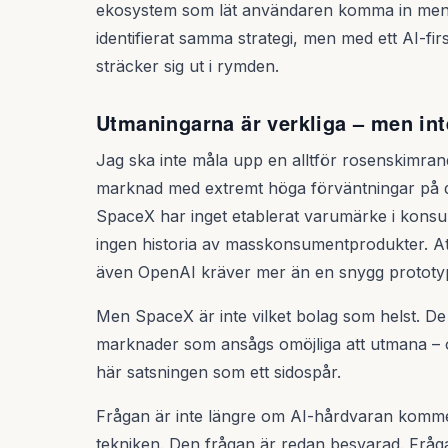
ekosystem som lät användaren komma in men 
identifierat samma strategi, men med ett AI-fi
sträcker sig ut i rymden.
Utmaningarna är verkliga – men in
Jag ska inte måla upp en alltför rosenskimran
marknad med extremt höga förväntningar på des
SpaceX har inget etablerat varumärke i konsu
ingen historia av masskonsumentprodukter. 
även OpenAI kräver mer än en snygg prototy
Men SpaceX är inte vilket bolag som helst. De 
marknader som ansågs omöjliga att utmana – o
här satsningen som ett sidospår.
Frågan är inte längre om AI-hårdvaran kommer
tekniken. Den frågan är redan besvarad. Frå