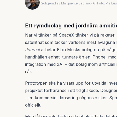
Redigerad av Marguerite Leblanc
•
AI-Foto: Pia Lu
Ett rymdbolag med jordnära ambiti
När vi tänker på SpaceX tänker vi på raketer,
satellitnät som täcker världens mest avlägsna h
Journal
arbetar Elon Musks bolag nu på något 
handhållen enhet, tunnare än en iPhone, med 
integration med xAI – det bolag inom artificiel
i år.
Prototypen ska ha visats upp för utvalda inves
projektet fortfarande i ett tidigt skede. Desig
– en kommersiell lansering någonsin sker. Sp
officiellt.
Men låt oss inte fastna i de obekräftade detalje