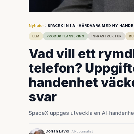
Nyheter
SPACEX IN I AI-HÅRDVARA MED NY HAND
LLM
PRODUKTLANSERING
INFRASTRUKTUR
BU
Vad vill ett rym
telefon? Uppgif
handenhet väcker
svar
SpaceX uppges utveckla en AI-handenhet 
Dorian Lavol
AI-Journalist