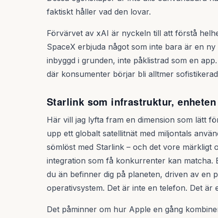
faktiskt håller vad den lovar.
Förvärvet av xAI är nyckeln till att förstå he
SpaceX erbjuda något som inte bara är en ny t
inbyggd i grunden, inte påklistrad som en app
där konsumenter börjar bli alltmer sofistikerad
Starlink som infrastruktur, enhete
Här vill jag lyfta fram en dimension som lätt f
upp ett globalt satellitnät med miljontals an
sömlöst med Starlink – och det vore märkligt o
integration som få konkurrenter kan matcha.
du än befinner dig på planeten, driven av en p
operativsystem. Det är inte en telefon. Det är 
Det påminner om hur Apple en gång kombinerad