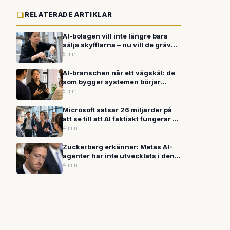
RELATERADE ARTIKLAR
AI-bolagen vill inte längre bara
sälja skyfflarna – nu vill de gräva
guldet själva
5 min
AI-branschen når ett vägskäl: de
som bygger systemen börjar
kräva inflytande över hur de
5 min
används
Microsoft satsar 26 miljarder på
att se till att AI faktiskt fungerar —
inte bara säljs
4 min
Zuckerberg erkänner: Metas AI-
agenter har inte utvecklats i den
takt ledningen räknat med
4 min