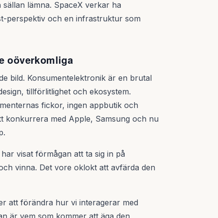
sällan lämna. SpaceX verkar ha
rst-perspektiv och en infrastruktur som
te oöverkomliga
de bild. Konsumentelektronik är en brutal
ign, tillförlitlighet och ekosystem.
menternas fickor, ingen appbutik och
Att konkurrera med Apple, Samsung och nu
p.
har visat förmågan att ta sig in på
ch vinna. Det vore oklokt att avfärda den
 att förändra hur vi interagerar med
gan är vem som kommer att äga den