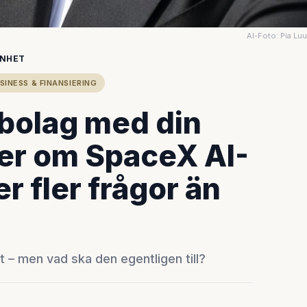
AI-Foto: Pia Lu
ENHET
SINESS & FINANSIERING
dbolag med din
ter om SpaceX AI-
 fler frågor än
– men vad ska den egentligen till?