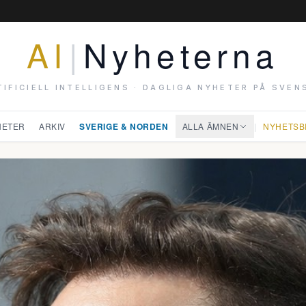
AI
|
Nyheterna
TIFICIELL INTELLIGENS · DAGLIGA NYHETER PÅ SVEN
HETER
ARKIV
SVERIGE & NORDEN
ALLA ÄMNEN
|
NYHETSB