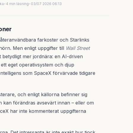
uka
•
4 min läsning
•
03/07 2026 06:13
oner
 återanvändbara farkoster och Starlinks
örn. Men enligt uppgifter till
Wall Street
betydligt mer jordnära: en AI-driven
ett eget operativsystem och djup
l intelligens som SpaceX förvärvade tidigare
terare, och enligt källorna befinner sig
nen kan förändras avsevärt innan – eller om
aceX har inte kommenterat uppgifterna
rna. Det intressanta är inte exakt hur tjock