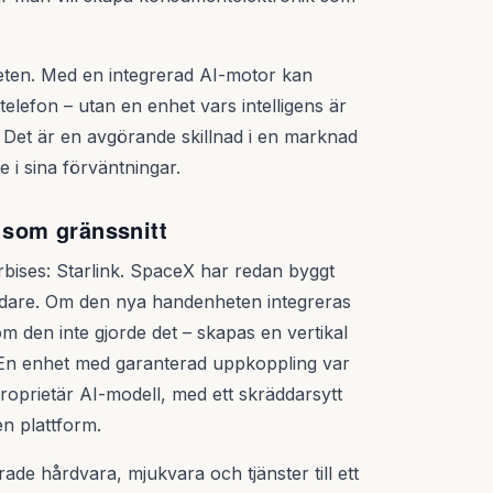
lheten. Med en integrerad AI-motor kan
elefon – utan en enhet vars intelligens är
. Det är en avgörande skillnad i en marknad
e i sina förväntningar.
n som gränssnitt
örbises: Starlink. SpaceX har redan byggt
vändare. Om den nya handenheten integreras
m den inte gjorde det – skapas en vertikal
 En enhet med garanterad uppkoppling var
roprietär AI-modell, med ett skräddarsytt
en plattform.
e hårdvara, mjukvara och tjänster till ett