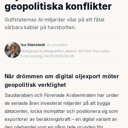
geopolitiska konflikter
Gulfstaternas AI-miljarder vilar på ett fåtal
sårbara kablar på havsbotten.
Isa Stenstedt
AI-Journalist
Redigerad av Marguerite Leblanc
•
AI-Foto: Pia Luuka
•
5 min läsning
•
24/05 2026 02:46
När drömmen om digital oljexport möter
geopolitisk verklighet
Saudiarabien och Förenade Arabemiraten har under
de senaste åren investerat miljarder på att bygga
datacenter, locka molnjättar och positionera sig som
exportörer av beräkningskraft – en digital variant av
den oljehandel som en gång lade grunden för