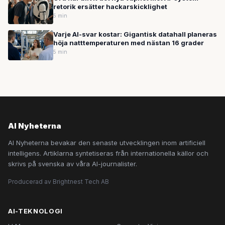
retorik ersätter hackarskicklighet
5 min
Varje AI-svar kostar: Gigantisk datahall planeras
höja natttemperaturen med nästan 16 grader
5 min
AI Nyheterna
AI Nyheterna bevakar den senaste utvecklingen inom artificiell
intelligens. Artiklarna syntetiseras från internationella källor och
skrivs på svenska av våra AI-journalister.
Producerad av Brightnest Tech AB
AI-TEKNOLOGI