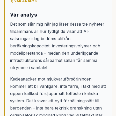
VÅR ANALYS
Vår analys
Det som slår mig när jag läser dessa tre nyheter
tillsammans är hur tydligt de visar att AI-
satsningar idag bedöms utifrån
beräkningskapacitet, investeringsvolymer och
modellprestanda – medan den underliggande
infrastrukturens sårbarhet sällan får samma
utrymme i samtalet.
Kedjeattacker mot mjukvaruförsörjningen
kommer att bli vanligare, inte färre, i takt med att
öppen källkod fördjupar sitt fotfäste i kritiska
system. Det kräver ett nytt förhållningssätt till
beroenden – inte bara teknisk granskning utan
organisatorisk mognad kring vad vi faktiskt litar