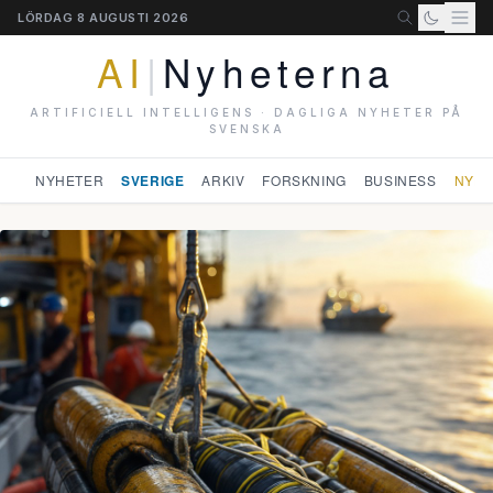
LÖRDAG 8 AUGUSTI 2026
AI
|
Nyheterna
ARTIFICIELL INTELLIGENS · DAGLIGA NYHETER PÅ
SVENSKA
NYHETER
SVERIGE
ARKIV
FORSKNING
BUSINESS
NYHE