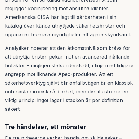
möjliggör kodinjicering mot anslutna klienter.
Amerikanska CISA har lagt till sårbarheten i sin
katalog över kända utnyttjade säkerhetsbrister och
uppmanar federala myndigheter att agera skyndsamt.
Analytiker noterar att den åtkomstnivå som krävs för
att utnyttja bristen pekar mot en avancerad ihållande
hotaktör – möjligen statsunderstödd, i linje med tidigare
angrepp mot liknande Apex-produkter. Att ett
säkerhetsverktyg självt blir anfallsvägen är en klassisk
och nästan ironisk sårbarhet, men den illustrerar en
viktig princip: inget lager i stacken är per definition
säkert.
Tre händelser, ett mönster
De tre nyheterna verkar handla om skilda saker –