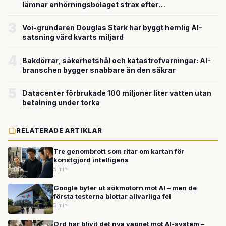
lämnar enhörningsbolaget strax efter
miljardvärderingen
3
Voi-grundaren Douglas Stark har byggt hemlig AI-
satsning värd kvarts miljard
4
Bakdörrar, säkerhetshål och katastrofvarningar: AI-
branschen bygger snabbare än den säkrar
5
Datacenter förbrukade 100 miljoner liter vatten utan
betalning under torka
RELATERADE ARTIKLAR
Tre genombrott som ritar om kartan för
konstgjord intelligens
5 min
Google byter ut sökmotorn mot AI – men de
första testerna blottar allvarliga fel
5 min
Ord har blivit det nya vapnet mot AI-system –