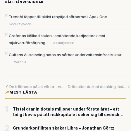
KÄLLHÄNVISNINGAR
TrendAI täpper till aktivt utnyttjad sårbarhet i Apex One
—
SecurityWeek
Grafanas källkod stulen i omfattande kedjeattack mot
mjukvaruförsörjning
— SecurityWeek
Gulfens AI-satsning hotas av sårbar undervattensinfrastruktur
— Wired AI
De tröttnade på att vänta – nu skriver musikjättarna in AI-skyddet med egna händer
Driftsätter du kod du aldrig läst? Hälften av utvecklarna gör det – och det borde oroa oss alla
MEST LÄSTA
1
Tistel drar in tiotals miljoner under första året – ett
tidigt bevis på att riskkapitalet söker sig till svensk
försvarsteknik
2
Grundarkonflikten skakar Libra – Jonathan Görtz