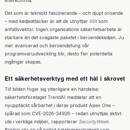
efterkomma.
Det som är tekniskt fascinerande – och djupt oroande
– med kedjeattacker är att de utnyttjar
tillit
som
anfallsvektor. Ingen organisations säkerhetsarbete är
starkare än det svagaste paketet i beroendekedjan. Ju
mer avancerad och beroendetung vår
programvaruutveckling blir, desto fler potentiella
ingångar skapas.
Ett säkerhetsverktyg med ett hål i skrovet
Till bilden fogar sig ytterligare en händelse:
säkerhetsföretaget TrendAI meddelar att en
nyupptäckt sårbarhet i deras produkt Apex One –
spårad som CVE-2026-34926 – redan utnyttjas aktivt
ute i verkliga miljöer, rapporterar
SecurityWeek
.
Bristen rör en så kallad katalogrörelsebrist som