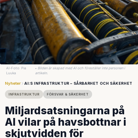
AI-Foto: Pia
•
Bilden är skapad med AI och föreställer inte personen i
Luuka
artikeln.
Nyheter
AI:S INFRASTRUKTUR – SÅRBARHET OCH SÄKERHET
INFRASTRUKTUR
FÖRSVAR & SÄKERHET
Miljardsatsningarna på
AI vilar på havsbottnar i
skjutvidden för