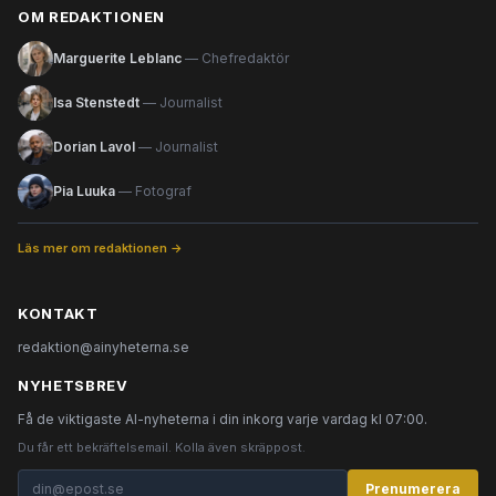
OM REDAKTIONEN
Marguerite Leblanc
— Chefredaktör
Isa Stenstedt
— Journalist
Dorian Lavol
— Journalist
Pia Luuka
— Fotograf
Läs mer om redaktionen →
KONTAKT
redaktion@ainyheterna.se
NYHETSBREV
Få de viktigaste AI-nyheterna i din inkorg varje vardag kl 07:00.
Du får ett bekräftelsemail. Kolla även skräppost.
Prenumerera