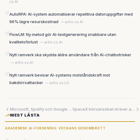
cs.AI
AutoRPA: AI-system automatiserar repetitiva datoruppgifter med
96% lägre resurskostnad
— arXiv cs.AI
FlowLM: Ny metod gör AI-textgenerering snabbare utan
kvalitetsförlust
— arXiv cs.AI
Nytt ramverk ska skydda äldre användare från AI-chatbotrisker
— arXiv cs.AI
Nytt ramverk bevisar AI-systems motståndskraft mot
bakdörrsattacker
— arXiv cs.LG
Microsoft, Spotify och Google visar hur AI tyst glider in i jobbet, musiken och synen
SpaceX börsansökan kräver att investerare tror på Mars – kan siffrorna hålla?
MEST LÄSTA
AKADEMISK AI-FORSKNING: VECKANS GENOMBROTT