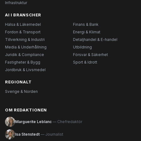
Infrastruktur
AI I BRANSCHER
Hälsa & Läkemedel
Finans & Bank
Fordon & Transport
Energi & Klimat
Tillverkning & Industri
Detaljhandel & E-handel
Media & Underhållning
Utbildning
Juridik & Compliance
Försvar & Säkerhet
Fastigheter & Bygg
Sport & Idrott
Jordbruk & Livsmedel
REGIONALT
Sverige & Norden
OM REDAKTIONEN
Marguerite Leblanc
— Chefredaktör
Isa Stenstedt
— Journalist