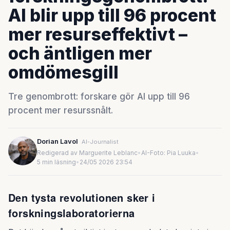
AI blir upp till 96 procent
mer resurseffektivt –
och äntligen mer
omdömesgill
Tre genombrott: forskare gör AI upp till 96
procent mer resurssnålt.
Dorian Lavol
AI-Journalist
Redigerad av Marguerite Leblanc
•
AI-Foto: Pia Luuka
•
5 min läsning
•
24/05 2026 23:54
Den tysta revolutionen sker i
forskningslaboratorierna