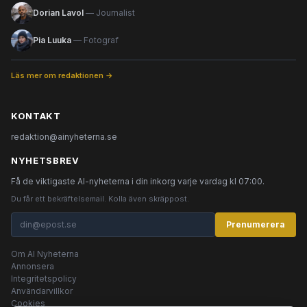
Dorian Lavol
— Journalist
Pia Luuka
— Fotograf
Läs mer om redaktionen →
KONTAKT
redaktion@ainyheterna.se
NYHETSBREV
Få de viktigaste AI-nyheterna i din inkorg varje vardag kl 07:00.
Du får ett bekräftelsemail. Kolla även skräppost.
Prenumerera
Om AI Nyheterna
Annonsera
Integritetspolicy
Användarvillkor
Cookies