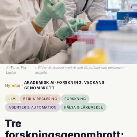
AI-Foto: Pia
•
Bilden är skapad med AI och föreställer inte personen i
Luuka
artikeln.
AKADEMISK AI-FORSKNING: VECKANS
Nyheter
GENOMBROTT
LLM
ETIK & REGLERING
FORSKNING
AGENTER & AUTOMATION
HÄLSA & LÄKEMEDEL
Tre
forskningsgenombrott: