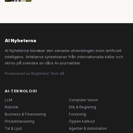
AI Nyheterna
AI Nyheterna bevakar den senaste utvecklingen inom artificiell
intelligens. Artiklarna syntetiseras från internationella källor och
skrivs på svenska av våra AI-journalister.
Producerad av Brightnest Tech AB
AI-TEKNOLOGI
LLM
Computer Vision
Robotik
Etik & Reglering
Business & Finansiering
Forskning
Produktlansering
Öppen källkod
Tal & Ljud
Agenter & Automation