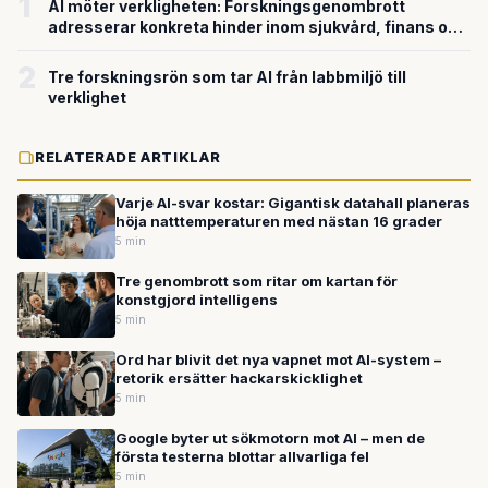
1
AI möter verkligheten: Forskningsgenombrott
adresserar konkreta hinder inom sjukvård, finans och
bildanalys
2
Tre forskningsrön som tar AI från labbmiljö till
verklighet
RELATERADE ARTIKLAR
Varje AI-svar kostar: Gigantisk datahall planeras
höja natttemperaturen med nästan 16 grader
5 min
Tre genombrott som ritar om kartan för
konstgjord intelligens
5 min
Ord har blivit det nya vapnet mot AI-system –
retorik ersätter hackarskicklighet
5 min
Google byter ut sökmotorn mot AI – men de
första testerna blottar allvarliga fel
5 min