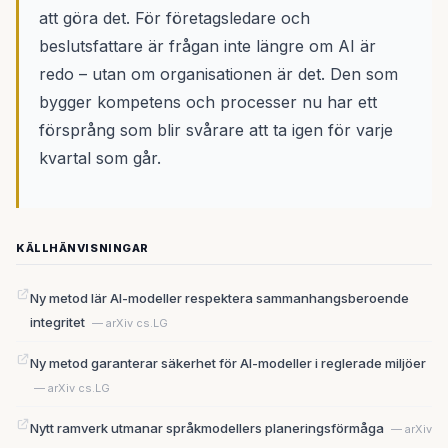
att göra det. För företagsledare och
beslutsfattare är frågan inte längre om AI är
redo – utan om organisationen är det. Den som
bygger kompetens och processer nu har ett
försprång som blir svårare att ta igen för varje
kvartal som går.
KÄLLHÄNVISNINGAR
Ny metod lär AI-modeller respektera sammanhangsberoende
integritet
— arXiv cs.LG
Ny metod garanterar säkerhet för AI-modeller i reglerade miljöer
— arXiv cs.LG
Nytt ramverk utmanar språkmodellers planeringsförmåga
— arXiv