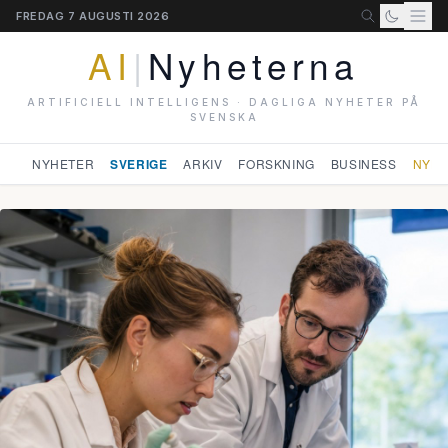
FREDAG 7 AUGUSTI 2026
AI
|
Nyheterna
ARTIFICIELL INTELLIGENS · DAGLIGA NYHETER PÅ
SVENSKA
NYHETER
SVERIGE
ARKIV
FORSKNING
BUSINESS
NYHE