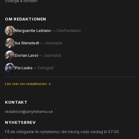
Sverige & Norden
OM REDAKTIONEN
Marguerite Leblanc
— Chefredaktör
Isa Stenstedt
— Journalist
Dorian Lavol
— Journalist
Pia Luuka
— Fotograf
Läs mer om redaktionen →
KONTAKT
redaktion@ainyheterna.se
NYHETSBREV
Få de viktigaste AI-nyheterna i din inkorg varje vardag kl 07:00.