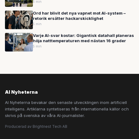
5 min
Ord har blivit det nya vapnet mot AI-system –
retorik ersätter hackarskicklighet
5 min
Varje AI-svar kostar: Gigantisk datahall planeras
höja natttemperaturen med nästan 16 grader
5 min
AI Nyheterna
AI Nyheterna bevakar den senaste utvecklingen inom artificiell
intelligens. Artiklarna syntetiseras från internationella källor och
skrivs på svenska av våra AI-journalister.
Producerad av Brightnest Tech AB