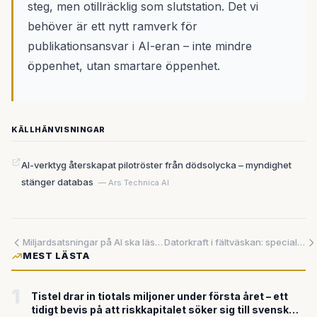
steg, men otillräcklig som slutstation. Det vi
behöver är ett nytt ramverk för
publikationsansvar i AI-eran – inte mindre
öppenhet, utan smartare öppenhet.
KÄLLHÄNVISNINGAR
AI-verktyg återskapat pilotröster från dödsolycka – myndighet
stänger databas
— Ars Technica AI
Miljardsatsningar på AI ska läsa dina känslor och städa vårdens ekonomi
Datorkraft i fältväskan: specialstyrkorna kräver AI som klarar sig utan nätverk
MEST LÄSTA
1
Tistel drar in tiotals miljoner under första året – ett
tidigt bevis på att riskkapitalet söker sig till svensk