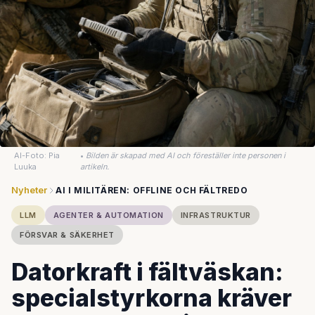
AI-Foto: Pia
•
Bilden är skapad med AI och föreställer inte personen i
Luuka
artikeln.
Nyheter
AI I MILITÄREN: OFFLINE OCH FÄLTREDO
LLM
AGENTER & AUTOMATION
INFRASTRUKTUR
FÖRSVAR & SÄKERHET
Datorkraft i fältväskan:
specialstyrkorna kräver