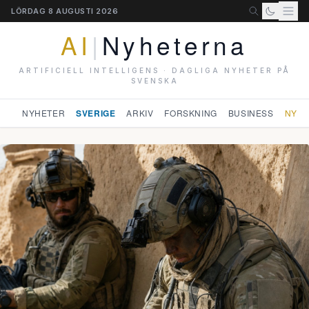
LÖRDAG 8 AUGUSTI 2026
AI
|
Nyheterna
ARTIFICIELL INTELLIGENS · DAGLIGA NYHETER PÅ
SVENSKA
NYHETER
SVERIGE
ARKIV
FORSKNING
BUSINESS
NYHE