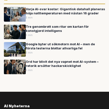
Varje AI-svar kostar: Gigantisk datahall planeras
höja natttemperaturen med nästan 16 grader
5 min
Tre genombrott som ritar om kartan för
konstgjord intelligens
5 min
Google byter ut sökmotorn mot AI – men de
första testerna blottar allvarliga fel
5 min
Ord har blivit det nya vapnet mot AI-system –
retorik ersätter hackarskicklighet
5 min
AI Nyheterna