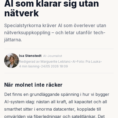
AI som klarar sig utan
nätverk
Specialstyrkorna kräver AI som överlever utan
nätverksuppkoppling – och letar utanför tech-
jättarna.
Isa Stenstedt
AI-Journalist
Redigerad av Marguerite Leblanc
•
AI-Foto: Pia Luuka
•
4 min läsning
•
24/05 2026 18:09
När molnet inte räcker
Det finns en grundläggande spänning i hur vi bygger
AI-system idag: nästan all kraft, all kapacitet och all
smarthet sitter i enorma datacenter, kopplade till
omvärlden via fiberledningar och satelitlänkar. Det