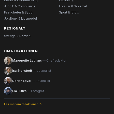
Media & Underhållning
Utbildning
Juridik & Compliance
Försvar & Säkerhet
Fastigheter & Bygg
Sport & Idrott
Jordbruk & Livsmedel
REGIONALT
Sverige & Norden
OM REDAKTIONEN
Marguerite Leblanc
— Chefredaktör
Isa Stenstedt
— Journalist
Dorian Lavol
— Journalist
Pia Luuka
— Fotograf
Läs mer om redaktionen →