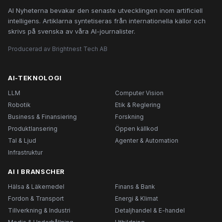
AI Nyheterna bevakar den senaste utvecklingen inom artificiell
intelligens. Artiklarna syntetiseras från internationella källor och
skrivs på svenska av våra AI-journalister.
Producerad av Brightnest Tech AB
AI-TEKNOLOGI
LLM
Computer Vision
Robotik
Etik & Reglering
Business & Finansiering
Forskning
Produktlansering
Öppen källkod
Tal & Ljud
Agenter & Automation
Infrastruktur
AI I BRANSCHER
Hälsa & Läkemedel
Finans & Bank
Fordon & Transport
Energi & Klimat
Tillverkning & Industri
Detaljhandel & E-handel