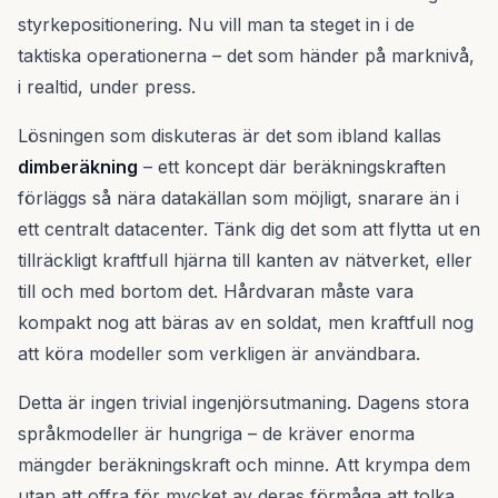
styrkepositionering. Nu vill man ta steget in i de
taktiska operationerna – det som händer på marknivå,
i realtid, under press.
Lösningen som diskuteras är det som ibland kallas
dimberäkning
– ett koncept där beräkningskraften
förläggs så nära datakällan som möjligt, snarare än i
ett centralt datacenter. Tänk dig det som att flytta ut en
tillräckligt kraftfull hjärna till kanten av nätverket, eller
till och med bortom det. Hårdvaran måste vara
kompakt nog att bäras av en soldat, men kraftfull nog
att köra modeller som verkligen är användbara.
Detta är ingen trivial ingenjörsutmaning. Dagens stora
språkmodeller är hungriga – de kräver enorma
mängder beräkningskraft och minne. Att krympa dem
utan att offra för mycket av deras förmåga att tolka