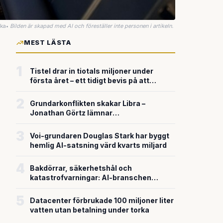
uka
•
Bilden är skapad med AI och föreställer inte personen i artikeln.
MEST LÄSTA
1
Tistel drar in tiotals miljoner under
första året – ett tidigt bevis på att
riskkapitalet söker sig till svensk
försvarsteknik
2
Grundarkonflikten skakar Libra –
Jonathan Görtz lämnar
enhörningsbolaget strax efter
miljardvärderingen
3
Voi-grundaren Douglas Stark har byggt
hemlig AI-satsning värd kvarts miljard
4
Bakdörrar, säkerhetshål och
katastrofvarningar: AI-branschen
bygger snabbare än den säkrar
5
Datacenter förbrukade 100 miljoner liter
vatten utan betalning under torka