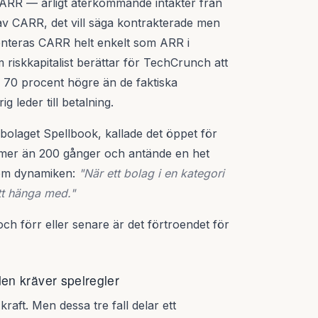
t ARR — årligt återkommande intäkter från
 av CARR, det vill säga kontrakterade men
senteras CARR helt enkelt som ARR i
iskkapitalist berättar för TechCrunch att
r 70 procent högre än de faktiska
g leder till betalning.
bolaget Spellbook, kallade det öppet för
s mer än 200 gånger och antände en het
 om dynamiken:
"När ett bolag i en kategori
 att hänga med."
ch förr eller senare är det förtroendet för
en kräver spelregler
raft. Men dessa tre fall delar ett