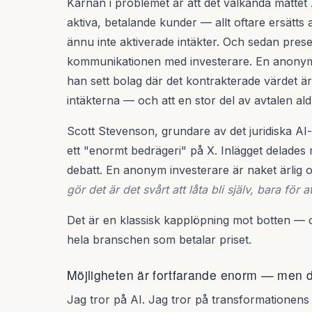
Kärnan i problemet är att det välkända måtte
aktiva, betalande kunder — allt oftare ersätts
ännu inte aktiverade intäkter. Och sedan pre
kommunikationen med investerare. En anonym r
han sett bolag där det kontrakterade värdet ä
intäkterna — och att en stor del av avtalen aldri
Scott Stevenson, grundare av det juridiska AI-
ett "enormt bedrägeri" på X. Inlägget delade
debatt. En anonym investerare är naket ärlig
gör det är det svårt att låta bli själv, bara för
Det är en klassisk kapplöpning mot botten — o
hela branschen som betalar priset.
Möjligheten är fortfarande enorm — men d
Jag tror på AI. Jag tror på transformationens k