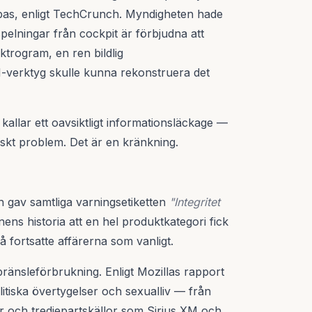
atabas, enligt TechCrunch. Myndigheten hade
nspelningar från cockpit är förbjudna att
ktrogram, en ren bildlig
AI-verktyg skulle kunna rekonstruera det
allar ett oavsiktligt informationsläckage —
niskt problem. Det är en kränkning.
ch gav samtliga varningsetiketten
"Integritet
nens historia att en hel produktkategori fick
fortsatte affärerna som vanligt.
bränsleförbrukning. Enligt Mozillas rapport
itiska övertygelser och sexualliv — från
ar och tredjepartskällor som Sirius XM och