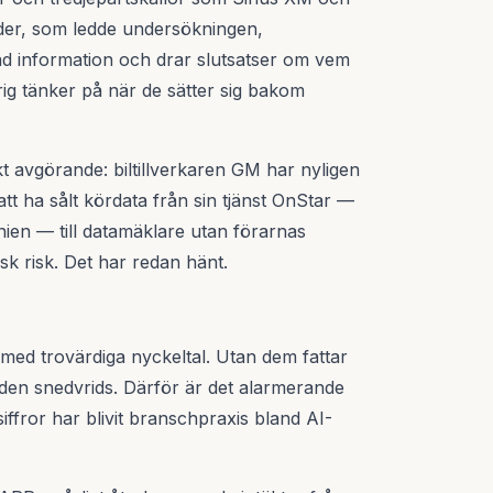
ider, som ledde undersökningen,
lad information och drar slutsatser om vem
rig tänker på när de sätter sig bakom
kt avgörande: biltillverkaren GM har nyligen
att ha sålt kördata från sin tjänst OnStar —
rnien — till datamäklare utan förarnas
sk risk. Det har redan hänt.
r med trovärdiga nyckeltal. Utan dem fattar
aden snedvrids. Därför är det alarmerande
iffror har blivit branschpraxis bland AI-