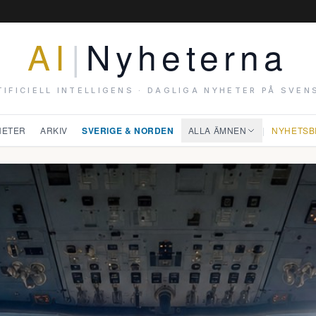
AI
|
Nyheterna
TIFICIELL INTELLIGENS · DAGLIGA NYHETER PÅ SVEN
HETER
ARKIV
SVERIGE & NORDEN
ALLA ÄMNEN
|
NYHETSB