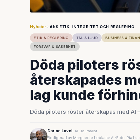
Nyheter
AI:S ETIK, INTEGRITET OCH REGLERING
ETIK & REGLERING
TAL & LJUD
BUSINESS & FINAN
FÖRSVAR & SÄKERHET
Döda piloters rö
återskapades me
lag kunde förhin
Döda piloters röster återskapas med AI –
Dorian Lavol
AI-Journalist
Redigerad av Marguerite Leblanc
•
AI-Foto: Pia Lu