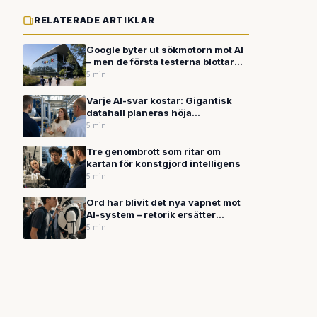
RELATERADE ARTIKLAR
Google byter ut sökmotorn mot AI
– men de första testerna blottar
allvarliga fel
5 min
Varje AI-svar kostar: Gigantisk
datahall planeras höja
natttemperaturen med nästan 16
5 min
grader
Tre genombrott som ritar om
kartan för konstgjord intelligens
5 min
Ord har blivit det nya vapnet mot
AI-system – retorik ersätter
hackarskicklighet
5 min