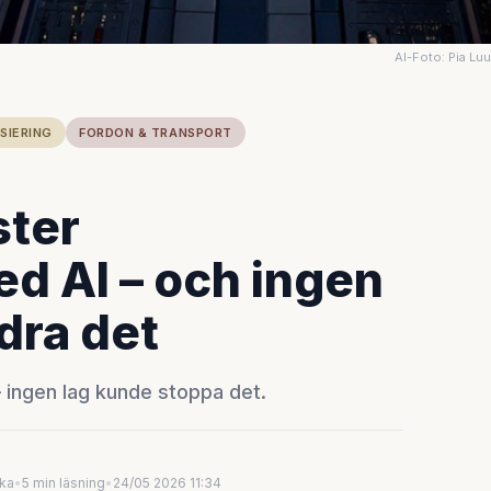
AI-Foto: Pia Lu
SIERING
FORDON & TRANSPORT
ster
d AI – och ingen
dra det
 ingen lag kunde stoppa det.
uka
•
5 min läsning
•
24/05 2026 11:34