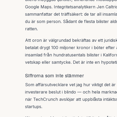
Google Maps. Integritetsanalytikern Jen Caltr
sammanfattar det träffsäkert: de tar all insam
du är som person. Sådant de flesta bilister ald
ratten.
Att oron är välgrundad bekräftas av ett juridis
betalat drygt 100 miljoner kronor i böter efter 
insamlad från hundratusentals bilister i Kalifo
vetskap eller samtycke. Det är inte en hypoteti
Siffrorna som inte stämmer
Som affärsutvecklare vet jag hur viktigt det ä
investerare beslut i blindo — och hela markn
när TechCrunch avslöjar att uppblåsta intäktss
startups.