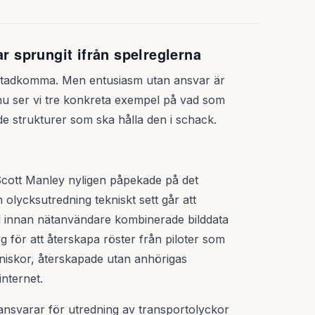
ar sprungit ifrån spelreglerna
 åstadkomma. Men entusiasm utan ansvar är
 nu ser vi tre konkreta exempel på vad som
e strukturer som ska hålla den i schack.
cott Manley nyligen påpekade på det
 olycksutredning tekniskt sett går att
 tid innan nätanvändare kombinerade bilddata
g för att återskapa röster från piloter som
niskor, återskapade utan anhörigas
nternet.
varar för utredning av transportolyckor