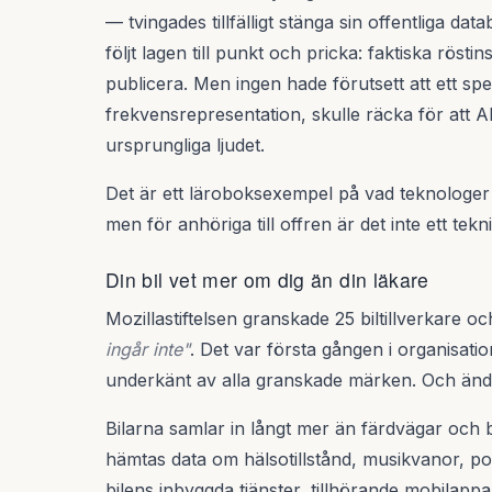
— tvingades tillfälligt stänga sin offentliga d
följt lagen till punkt och pricka: faktiska rösti
publicera. Men ingen hade förutsett att ett spe
frekvensrepresentation, skulle räcka för att 
ursprungliga ljudet.
Det är ett läroboksexempel på vad teknologer k
men för anhöriga till offren är det inte ett tek
Din bil vet mer om dig än din läkare
Mozillastiftelsen granskade 25 biltillverkare o
ingår inte"
. Det var första gången i organisatio
underkänt av alla granskade märken. Och ändå 
Bilarna samlar in långt mer än färdvägar och 
hämtas data om hälsotillstånd, musikvanor, pol
bilens inbyggda tjänster, tillhörande mobilapp