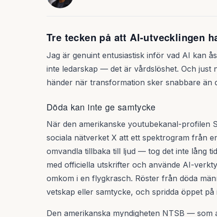
Tre tecken på att AI-utvecklingen h
Jag är genuint entusiastisk inför vad AI kan
inte ledarskap — det är vårdslöshet. Och just
händer när transformation sker snabbare än d
Döda kan inte ge samtycke
När den amerikanske youtubekanal-profilen S
sociala nätverket X att ett spektrogram från en
omvandla tillbaka till ljud — tog det inte lång
med officiella utskrifter och använde AI-verkty
omkom i en flygkrasch. Röster från döda män
vetskap eller samtycke, och spridda öppet på i
Den amerikanska myndigheten NTSB — som ans