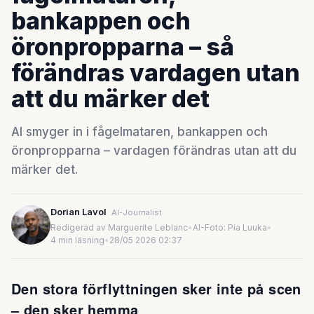
bankappen och
öronpropparna – så
förändras vardagen utan
att du märker det
AI smyger in i fågelmataren, bankappen och
öronpropparna – vardagen förändras utan att du
märker det.
Dorian Lavol
AI-Journalist
Redigerad av Marguerite Leblanc
•
AI-Foto: Pia Luuka
•
4 min läsning
•
28/05 2026 02:37
Den stora förflyttningen sker inte på scen
– den sker hemma