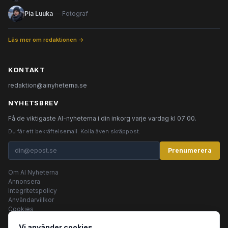
Pia Luuka
— Fotograf
Läs mer om redaktionen →
KONTAKT
redaktion@ainyheterna.se
NYHETSBREV
Få de viktigaste AI-nyheterna i din inkorg varje vardag kl 07:00.
Du får ett bekräftelsemail. Kolla även skräppost.
Prenumerera
Om AI Nyheterna
Annonsera
Integritetspolicy
Användarvillkor
Cookies
Vi använder cookies