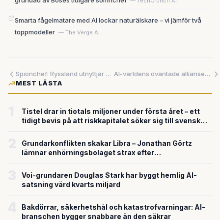
grundad av Boses tidigare sömnchef
— TechCrunch AI
Smarta fågelmatare med AI lockar naturälskare – vi jämför två
toppmodeller
— The Verge AI
Spionchef: Ryssland utnyttjar AI dagligen mot Europa – ny forskning visar att hur vi instruerar tekniken kan vara skillnaden mellan vapen och skydd
AI-världens oväntade allianser: Vem samarbetar med vem – och varför spelar det roll för Sverige?
MEST LÄSTA
1
Tistel drar in tiotals miljoner under första året – ett
tidigt bevis på att riskkapitalet söker sig till svensk
försvarsteknik
2
Grundarkonflikten skakar Libra – Jonathan Görtz
lämnar enhörningsbolaget strax efter
miljardvärderingen
3
Voi-grundaren Douglas Stark har byggt hemlig AI-
satsning värd kvarts miljard
4
Bakdörrar, säkerhetshål och katastrofvarningar: AI-
branschen bygger snabbare än den säkrar