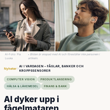
AI-Foto: Pia
•
Bilden är skapad med AI och föreställer inte personen i
Luuka
artikeln.
AI I VARDAGEN – FÅGLAR, BANKER OCH
Nyheter
KROPPSSENSORER
COMPUTER VISION
PRODUKTLANSERING
HÄLSA & LÄKEMEDEL
FINANS & BANK
AI dyker upp i
fågelmataren,