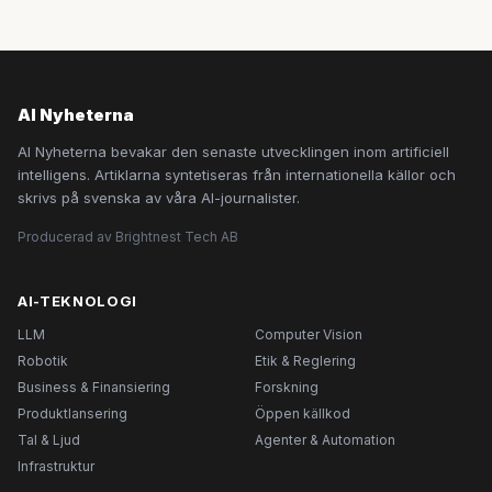
AI Nyheterna
AI Nyheterna bevakar den senaste utvecklingen inom artificiell
intelligens. Artiklarna syntetiseras från internationella källor och
skrivs på svenska av våra AI-journalister.
Producerad av Brightnest Tech AB
AI-TEKNOLOGI
LLM
Computer Vision
Robotik
Etik & Reglering
Business & Finansiering
Forskning
Produktlansering
Öppen källkod
Tal & Ljud
Agenter & Automation
Infrastruktur