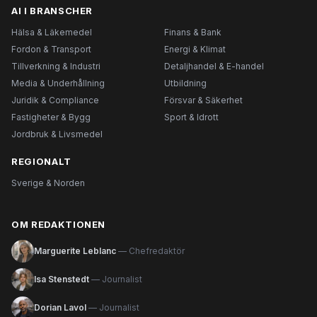
AI I BRANSCHER
Hälsa & Läkemedel
Finans & Bank
Fordon & Transport
Energi & Klimat
Tillverkning & Industri
Detaljhandel & E-handel
Media & Underhållning
Utbildning
Juridik & Compliance
Försvar & Säkerhet
Fastigheter & Bygg
Sport & Idrott
Jordbruk & Livsmedel
REGIONALT
Sverige & Norden
OM REDAKTIONEN
Marguerite Leblanc
— Chefredaktör
Isa Stenstedt
— Journalist
Dorian Lavol
— Journalist