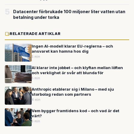
5
Datacenter förbrukade 100 miljoner liter vatten utan
betalning under torka
RELATERADE ARTIKLAR
Ingen AI-modell klarar EU-reglerna – och
ansvaret kan hamna hos dig
5 min
AI klarar inte jobbet – och klyftan mellan löften
och verklighet är svår att blunda för
5 min
Anthropic etablerar sig i Milano – med sju
storbolag redan som partners
4 min
Vem bygger framtidens kod – och vad är det
värt?
5 min