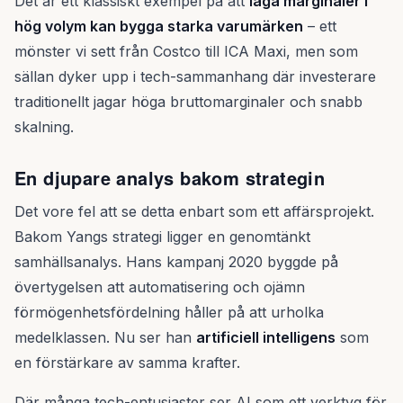
Det är ett klassiskt exempel på att
låga marginaler i
hög volym kan bygga starka varumärken
– ett
mönster vi sett från Costco till ICA Maxi, men som
sällan dyker upp i tech-sammanhang där investerare
traditionellt jagar höga bruttomarginaler och snabb
skalning.
En djupare analys bakom strategin
Det vore fel att se detta enbart som ett affärsprojekt.
Bakom Yangs strategi ligger en genomtänkt
samhällsanalys. Hans kampanj 2020 byggde på
övertygelsen att automatisering och ojämn
förmögenhetsfördelning håller på att urholka
medelklassen. Nu ser han
artificiell intelligens
som
en förstärkare av samma krafter.
Där många tech-entusiaster ser AI som ett verktyg för