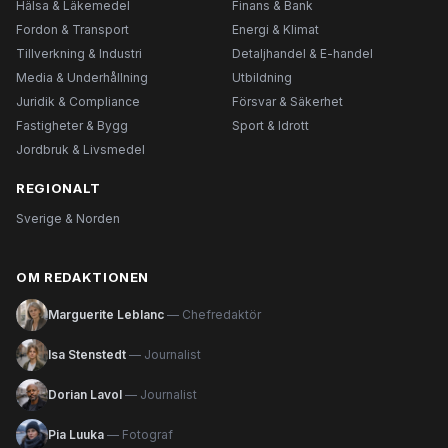
Hälsa & Läkemedel
Finans & Bank
Fordon & Transport
Energi & Klimat
Tillverkning & Industri
Detaljhandel & E-handel
Media & Underhållning
Utbildning
Juridik & Compliance
Försvar & Säkerhet
Fastigheter & Bygg
Sport & Idrott
Jordbruk & Livsmedel
REGIONALT
Sverige & Norden
OM REDAKTIONEN
Marguerite Leblanc
— Chefredaktör
Isa Stenstedt
— Journalist
Dorian Lavol
— Journalist
Pia Luuka
— Fotograf