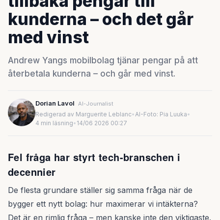
tillbaka pengar till
kunderna – och det går
med vinst
Andrew Yangs mobilbolag tjänar pengar på att
återbetala kunderna – och går med vinst.
Dorian Lavol
AI-Journalist
Redigerad av Marguerite Leblanc
•
AI-Foto: Pia Luuka
•
4 min läsning
•
14/06 2026 00:27
Fel fråga har styrt tech-branschen i
decennier
De flesta grundare ställer sig samma fråga när de
bygger ett nytt bolag: hur maximerar vi intäkterna?
Det är en rimlig fråga – men kanske inte den viktigaste.