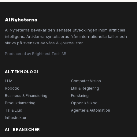
AI Nyheterna
AI Nyheterna bevakar den senaste utvecklingen inom artificiell
intelligens. Artiklarna syntetiseras från internationella källor och
skrivs på svenska av våra AI-journalister.
Producerad av Brightnest Tech AB
AI-TEKNOLOGI
LLM
Computer Vision
Robotik
Etik & Reglering
Business & Finansiering
Forskning
Produktlansering
Öppen källkod
Tal & Ljud
Agenter & Automation
Infrastruktur
AI I BRANSCHER