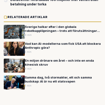
betalning under torka
RELATERADE ARTIKLAR
Sverige halkar efter i den globala
robotkapplöpningen – trots att förutsättningarna
finns
4 min
Vad kan AI-modellerna som fick USA att blockera
Anthropic göra?
5 min
En miljon drönare om året – och inte en enda
kinesisk skruv
4 min
Samma dag, två stormakter, ett och samma
budskap: AI är nu ett statsvapen
5 min