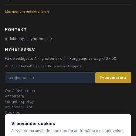
Läs mer om redaktionen →
KONTAKT
redaktion@ainyheterna.se
NYHETSBREV
Få de viktigaste AI-nyheterna i din inkorg varje vardag kl 07:00.
Du får ett bekräftelsemail. Kolla även skräppost.
Prenumerera
Om AI Nyheterna
Annonsera
Integritetspolicy
Användarvillkor
Cookies
Vi använder cookies
AI Nyheterna använder cookies för att förbättra din upplevelse.