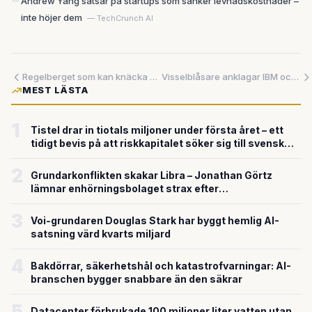
Andrew Yang satsar på startups som sänker levnadskostnader –
inte höjer dem
— TechCrunch AI
Regelberget som kan knäcka småföretagen – men ingen pratar om det
Visselblåsare anklagar IBM och AT&T för att ha dolt statsstödda dataintrång
MEST LÄSTA
1
Tistel drar in tiotals miljoner under första året – ett
tidigt bevis på att riskkapitalet söker sig till svensk
försvarsteknik
2
Grundarkonflikten skakar Libra – Jonathan Görtz
lämnar enhörningsbolaget strax efter
miljardvärderingen
3
Voi-grundaren Douglas Stark har byggt hemlig AI-
satsning värd kvarts miljard
4
Bakdörrar, säkerhetshål och katastrofvarningar: AI-
branschen bygger snabbare än den säkrar
5
Datacenter förbrukade 100 miljoner liter vatten utan