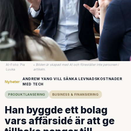
AI-Foto: Pia
•
Bilden är skapad med AI och föreställer inte personen i
Luuka
artikeln.
ANDREW YANG VILL SÄNKA LEVNADSKOSTNADER
Nyheter
MED TECH
PRODUKTLANSERING
BUSINESS & FINANSIERING
Han byggde ett bolag
vars affärsidé är att ge