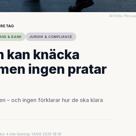
AI-Foto: Pia Lu
ÖRETAG
ANS & BANK
JURIDIK & COMPLIANCE
m kan knäcka
men ingen pratar
 – och ingen förklarar hur de ska klara
uka
•
4 min läsning
•
14/06 2026 18:19