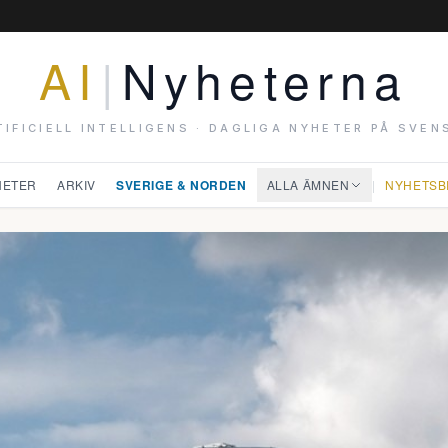
AI
|
Nyheterna
TIFICIELL INTELLIGENS · DAGLIGA NYHETER PÅ SVEN
HETER
ARKIV
SVERIGE & NORDEN
ALLA ÄMNEN
|
NYHETSB