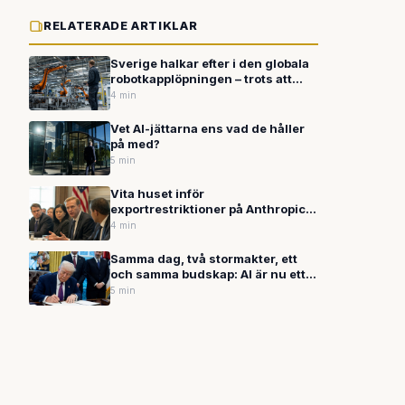
RELATERADE ARTIKLAR
Sverige halkar efter i den globala
robotkapplöpningen – trots att
förutsättningarna finns
4 min
Vet AI-jättarna ens vad de håller
på med?
5 min
Vita huset inför
exportrestriktioner på Anthropics
AI-modell Mythos – misstänker
4 min
kinesisk åtkomst
Samma dag, två stormakter, ett
och samma budskap: AI är nu ett
statsvapen
5 min