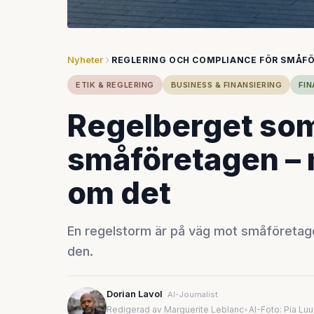
Nyheter
REGLERING OCH COMPLIANCE FÖR SMÅF
ETIK & REGLERING
BUSINESS & FINANSIERING
FIN
Regelberget so
småföretagen – 
om det
En regelstorm är på väg mot småföretagen
den.
Dorian Lavol
AI-Journalist
Redigerad av Marguerite Leblanc
•
AI-Foto: Pia Lu