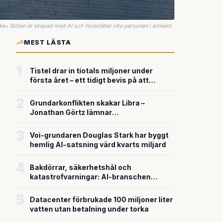
uka
•
Bilden är skapad med AI och föreställer inte personen i artikeln.
MEST LÄSTA
1
Tistel drar in tiotals miljoner under
första året – ett tidigt bevis på att
riskkapitalet söker sig till svensk
försvarsteknik
2
Grundarkonflikten skakar Libra –
Jonathan Görtz lämnar
enhörningsbolaget strax efter
miljardvärderingen
3
Voi-grundaren Douglas Stark har byggt
hemlig AI-satsning värd kvarts miljard
4
Bakdörrar, säkerhetshål och
katastrofvarningar: AI-branschen
bygger snabbare än den säkrar
5
Datacenter förbrukade 100 miljoner liter
vatten utan betalning under torka