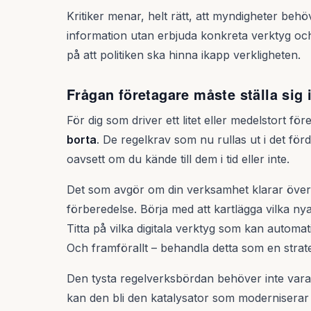
Kritiker menar, helt rätt, att myndigheter behö
information utan erbjuda konkreta verktyg och
på att politiken ska hinna ikapp verkligheten.
Frågan företagare måste ställa sig 
För dig som driver ett litet eller medelstort fö
borta
. De regelkrav som nu rullas ut i det för
oavsett om du kände till dem i tid eller inte.
Det som avgör om din verksamhet klarar överg
förberedelse. Börja med att kartlägga vilka ny
Titta på vilka digitala verktyg som kan automat
Och framförallt – behandla detta som en strategi
Den tysta regelverksbördan behöver inte vara 
kan den bli den katalysator som moderniserar h