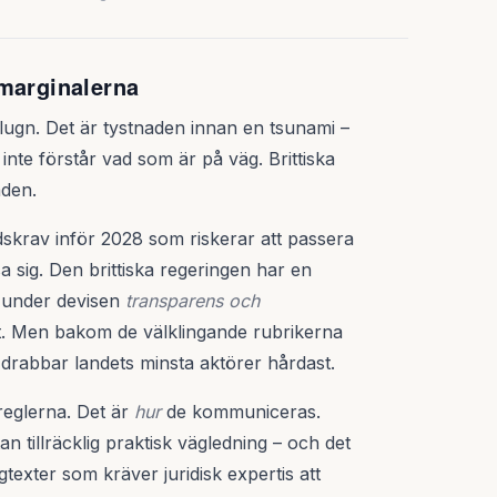
 marginalerna
r lugn. Det är tystnaden innan en tsunami –
 inte förstår vad som är på väg. Brittiska
aden.
dskrav inför 2028 som riskerar att passera
sa sig. Den brittiska regeringen har en
r under devisen
transparens och
ätt. Men bakom de välklingande rubrikerna
n drabbar landets minsta aktörer hårdast.
reglerna. Det är
hur
de kommuniceras.
n tillräcklig praktisk vägledning – och det
xter som kräver juridisk expertis att