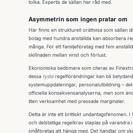
tolka. Expertis de sällan har råd med.
Asymmetrin som ingen pratar om
Här finns en strukturell orättvisa som sällan di
bolag med hundra anställda kan absorbera re
många. För ett familjeföretag med fem anstä
skillnaden mellan vinst och förlust.
Ekonomiska bedömare som citeras av Finextra 
dessa
tysta
regelförändringar kan bli betydand
systemuppdateringar, personalutbildning – det 
officiella konsekvensanalyserna, men som änd
liten verksamhet med pressade marginaler.
Detta är inte ett brittiskt undantagsfenomen. 
och delstatliga regelkrav staplas på varandra i
småföretag att hänga med. Det handlar om skat