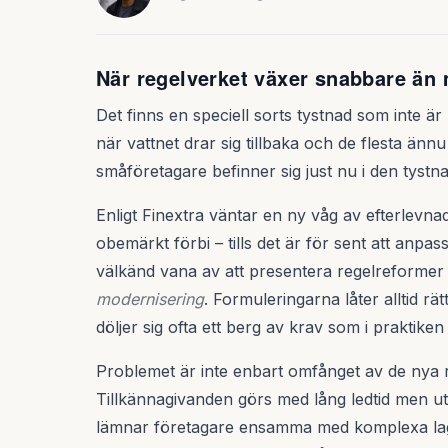
När regelverket växer snabbare än
Det finns en speciell sorts tystnad som inte ä
när vattnet drar sig tillbaka och de flesta ännu
småföretagare befinner sig just nu i den tystn
Enligt Finextra väntar en ny våg av efterlevna
obemärkt förbi – tills det är för sent att anpas
välkänd vana av att presentera regelreforme
modernisering
. Formuleringarna låter alltid r
döljer sig ofta ett berg av krav som i praktike
Problemet är inte enbart omfånget av de nya 
Tillkännagivanden görs med lång ledtid men uta
lämnar företagare ensamma med komplexa lagte