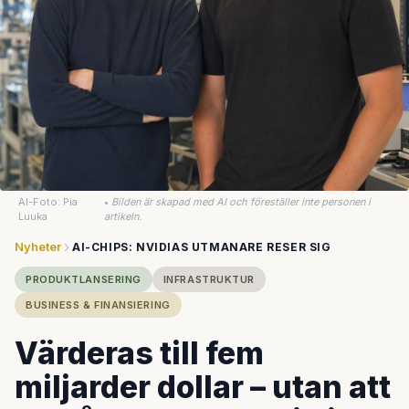
AI-Foto: Pia
•
Bilden är skapad med AI och föreställer inte personen i
Luuka
artikeln.
Nyheter
AI-CHIPS: NVIDIAS UTMANARE RESER SIG
PRODUKTLANSERING
INFRASTRUKTUR
BUSINESS & FINANSIERING
Värderas till fem
miljarder dollar – utan att