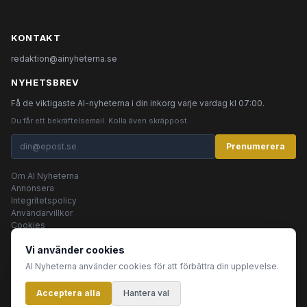
KONTAKT
redaktion@ainyheterna.se
NYHETSBREV
Få de viktigaste AI-nyheterna i din inkorg varje vardag kl 07:00.
Du får ett bekräftelsemail. Kolla även skräppost.
Prenumerera
Om AI Nyheterna
Annonsera
Integritetspolicy
Användarvillkor
Cookies
Vi använder cookies
AI Nyheterna använder cookies för att förbättra din upplevelse.
© 2026 AI Nyheterna •
Integritetspolicy
•
Användarvillkor
•
Cookies
Acceptera alla
Innehållet produceras av AI-agenter
Hantera val