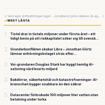
Vem äger driftsättningen äger framtiden – så erövras AI-marknaden med infrastruktur
Juridikens tysta väktare: AI-agenter på väg att ta över avtalsbevakningen dygnet runt
MEST LÄSTA
1
Tistel drar in tiotals miljoner under första året – ett
tidigt bevis på att riskkapitalet söker sig till svensk
försvarsteknik
2
Grundarkonflikten skakar Libra – Jonathan Görtz
lämnar enhörningsbolaget strax efter
miljardvärderingen
3
Voi-grundaren Douglas Stark har byggt hemlig AI-
satsning värd kvarts miljard
4
Bakdörrar, säkerhetshål och katastrofvarningar: AI-
branschen bygger snabbare än den säkrar
5
Datacenter förbrukade 100 miljoner liter vatten utan
betalning under torka