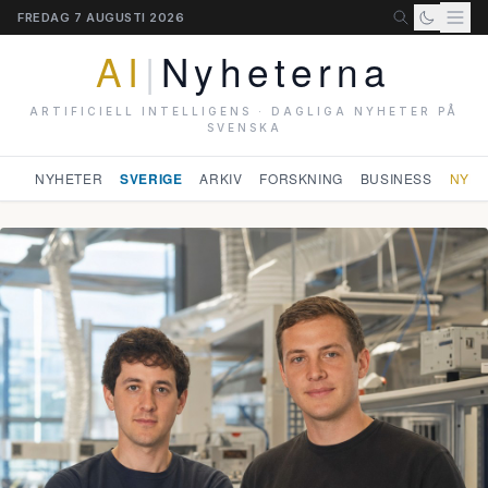
FREDAG 7 AUGUSTI 2026
AI
|
Nyheterna
ARTIFICIELL INTELLIGENS · DAGLIGA NYHETER PÅ
SVENSKA
NYHETER
SVERIGE
ARKIV
FORSKNING
BUSINESS
NYHE