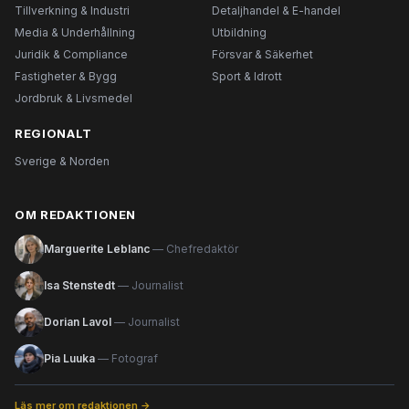
Tillverkning & Industri
Detaljhandel & E-handel
Media & Underhållning
Utbildning
Juridik & Compliance
Försvar & Säkerhet
Fastigheter & Bygg
Sport & Idrott
Jordbruk & Livsmedel
REGIONALT
Sverige & Norden
OM REDAKTIONEN
Marguerite Leblanc
— Chefredaktör
Isa Stenstedt
— Journalist
Dorian Lavol
— Journalist
Pia Luuka
— Fotograf
Läs mer om redaktionen →