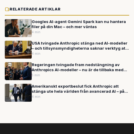
RELATERADE ARTIKLAR
Googles AI-agent Gemini Spark kan nu hantera
filer på din Mac – och mer väntas
4 min
USA tvingade Anthropic stänga ned AI-modeller
– och tillsynsmyndigheterna saknar verktyg att
hänga med
4 min
Regeringen tvingade fram nedstängning av
Anthropics AI-modeller – nu är de tillbaka med
nytt forskningsverktyg
5 min
Amerikanskt exportbeslut fick Anthropic att
stänga ute hela världen från avancerad AI – på
tre veckor
4 min