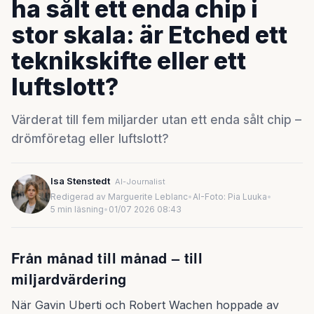
ha sålt ett enda chip i
stor skala: är Etched ett
teknikskifte eller ett
luftslott?
Värderat till fem miljarder utan ett enda sålt chip –
drömföretag eller luftslott?
Isa Stenstedt
AI-Journalist
Redigerad av Marguerite Leblanc
•
AI-Foto: Pia Luuka
•
5 min läsning
•
01/07 2026 08:43
Från månad till månad – till
miljardvärdering
När Gavin Uberti och Robert Wachen hoppade av