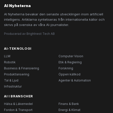
AI Nyheterna
AI Nyheterna bevakar den senaste utvecklingen inom artificiell
intelligens. Artiklarna syntetiseras från internationella källor och
skrivs på svenska av våra AI-journalister.
Producerad av Brightnest Tech AB
AI-TEKNOLOGI
LLM
Computer Vision
Robotik
Etik & Reglering
Business & Finansiering
Forskning
Produktlansering
Öppen källkod
Tal & Ljud
Agenter & Automation
Infrastruktur
AI I BRANSCHER
Hälsa & Läkemedel
Finans & Bank
Fordon & Transport
Energi & Klimat