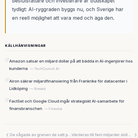
beslutsfattare och investerare är budskapet
tydligt: AI-ryggraden byggs nu, och Sverige har
en reell möjlighet att vara med och äga den.
KÄLLHÄNVISNINGAR
Amazon satsar en miljard dollar på att bädda in AI-ingenjörer hos
kunderna
— TechCrunch AI
Airon säkrar miljardfinansiering från Frankrike för datacenter i
Lidköping
— Breakit
FactSet och Google Cloud ingår strategiskt AI-samarbete för
finansbranschen
— Finextra
De sågade av grenen de satt på – så saboterade Trump sin egen digitaliseringsambition
Värderas till fem miljarder dollar – utan att ha sålt ett enda chip i stor skala: är Etched ett teknikskifte eller ett luftslott?