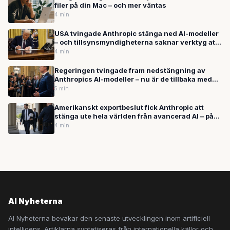
filer på din Mac – och mer väntas
4 min
USA tvingade Anthropic stänga ned AI-modeller
– och tillsynsmyndigheterna saknar verktyg att
hänga med
4 min
Regeringen tvingade fram nedstängning av
Anthropics AI-modeller – nu är de tillbaka med
nytt forskningsverktyg
5 min
Amerikanskt exportbeslut fick Anthropic att
stänga ute hela världen från avancerad AI – på
tre veckor
4 min
AI Nyheterna
AI Nyheterna bevakar den senaste utvecklingen inom artificiell
intelligens. Artiklarna syntetiseras från internationella källor och