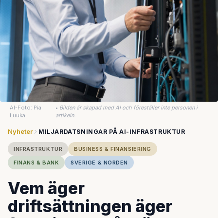
AI-Foto: Pia
•
Bilden är skapad med AI och föreställer inte personen i
Luuka
artikeln.
Nyheter
MILJARDATSNINGAR PÅ AI-INFRASTRUKTUR
INFRASTRUKTUR
BUSINESS & FINANSIERING
FINANS & BANK
SVERIGE & NORDEN
Vem äger
driftsättningen äger