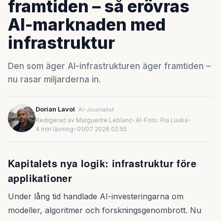
framtiden – så erövras
AI-marknaden med
infrastruktur
Den som äger AI-infrastrukturen äger framtiden –
nu rasar miljarderna in.
Dorian Lavol
AI-Journalist
Redigerad av Marguerite Leblanc
•
AI-Foto: Pia Luuka
•
4 min läsning
•
01/07 2026 02:55
Kapitalets nya logik: infrastruktur före
applikationer
Under lång tid handlade AI-investeringarna om
modeller, algoritmer och forskningsgenombrott. Nu