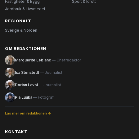
Fastigheter & Bygg
Sport & Idrott
Jordbruk & Livsmedel
REGIONALT
Sverige & Norden
OM REDAKTIONEN
Marguerite Leblanc
— Chefredaktör
Isa Stenstedt
— Journalist
Dorian Lavol
— Journalist
Pia Luuka
— Fotograf
Läs mer om redaktionen →
KONTAKT