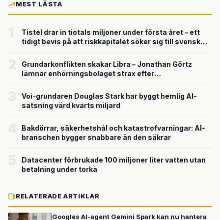
MEST LÄSTA
1
Tistel drar in tiotals miljoner under första året – ett
tidigt bevis på att riskkapitalet söker sig till svensk
försvarsteknik
2
Grundarkonflikten skakar Libra – Jonathan Görtz
lämnar enhörningsbolaget strax efter
miljardvärderingen
3
Voi-grundaren Douglas Stark har byggt hemlig AI-
satsning värd kvarts miljard
4
Bakdörrar, säkerhetshål och katastrofvarningar: AI-
branschen bygger snabbare än den säkrar
5
Datacenter förbrukade 100 miljoner liter vatten utan
betalning under torka
RELATERADE ARTIKLAR
Googles AI-agent Gemini Spark kan nu hantera